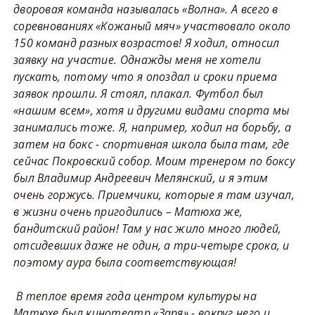
дворовая команда называлась «Волна». А всего в
соревнованиях «Кожаный мяч» участвовало около
150 команд разных возрастов! Я ходил, относил
заявку на участие. Однажды меня не хотели
пускать, потому что я опоздал и сроки приема
заявок прошли. Я стоял, плакал. Футбол был
«нашим всем», хотя и другими видами спорта мы
занимались тоже. Я, например, ходил на борьбу, а
затем на бокс - спортивная школа была там, где
сейчас Покровский собор. Моим тренером по боксу
был Владимир Андреевич Мелянский, и я этим
очень горжусь. Приемчики, которые я там изучал,
в жизни очень пригодились – Матюха же,
бандитский район! Там у нас жило много людей,
отсидевших даже не один, а три-четыре срока, и
поэтому аура была соответствующая!
В теплое время года центром культуры на
Матюхе был кинотеатр «Заря» - вокруг него и