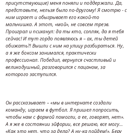
присутствующие) меня поняли и поддержали. Да,
представьте, нельзя было по-другому! Я смотрю - с
ним играет и обыгрывает его какой-то
мальчишка. А этот, «мой», не совсем трезв.
Проиграл и психанул: да ты кто, сопляк, да я тебя
сейчас! И тут гордо появляюсь я – ах, ты детей
обижать?! Вышли с ним на улицу разбираться. Ну,
а я же боксом занимался, практически
профессионал. Победил, вернулся счастливый и
великодушный, разговорился с пацаном, за
которого заступился.
Он рассказывает – «мы в интернате создали
команду, играем в футбол. Я пришел попросить,
чтобы нам с формой помогли, а ее, говорят, нет».
А я же в состоянии эйфории, все решаю, все могу…
«Как это нет, что за дела? А ну-ка пойдем!». Беру