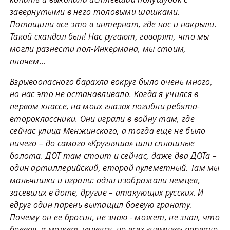
завернутыми в него толовыми шашками.
Потащили все это в интернат, где нас и накрыли.
Такой скандал был! Нас ругают, говорят, что мы
могли разнести пол-Инкермана, мы стоим,
плачем…
Взрывоопасного барахла вокруг было очень много,
но нас это не останавливало. Когда я учился в
первом классе, на моих глазах погибли ребята-
второклассники. Они играли в войну там, где
сейчас улица Менжинского, а тогда еще не было
ничего – до самого «Кругляша» шли сплошные
болота. ДОТ там стоит и сейчас, даже два ДОТа –
один артиллерийский, второй пулеметный. Там мы
мальчишки и играли: одни изображали немцев,
засевших в доте, другие – атакующих русских. И
вдруг один парень вытащил боевую гранату.
Почему он ее бросил, не знаю - может, не знал, что
боевая, а может, увлекся, но всех «немцев» порвало