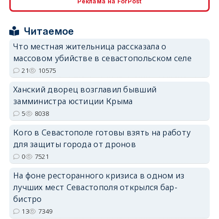
Реклама на ForPost
Читаемое
Что местная жительница рассказала о
массовом убийстве в севастопольском селе
erid: 2SDnjdPjgYS
21
10575
Ханский дворец возглавил бывший
замминистра юстиции Крыма
5
8038
Кого в Севастополе готовы взять на работу
erid: 2SDnjdvhGXG
для защиты города от дронов
0
7521
На фоне ресторанного кризиса в одном из
лучших мест Севастополя открылся бар-
бистро
13
7349