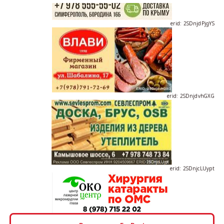
erid: 2SDnjdPjgYS
erid: 2SDnjdvhGXG
erid: 2SDnjcLUypt
erid: 2SDnjcrDNw6