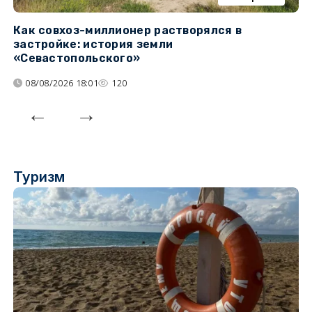
Как совхоз-миллионер растворялся в
К
застройке: история земли
н
«Севастопольского»
п
08/08/2026 18:01
120
Туризм