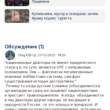
Пашиняна
Купальники, мусор и скандалы: зачем
Крыму кодекс туриста
Обсуждение (1)
Oleg K
ср, 27/12/2023 - 18:53
"национальные диаспоры не имеют юридического
статуса и, по сути, являются ОПГ с неправовым
положением. Они — фактически легализованные
клановые лоббистские системы, сам факт
существования которых деструктивен."
Почему то когда русские (славяне )объединяются в
организации их сразу же называют националистами
и прессуют правоохранители .А когда объединяются
в нац диаспоры другие народы не входящие в
народности России ,то это хорошо и прекрасно .И
даже с ними государство разговаривает ,хотя они не