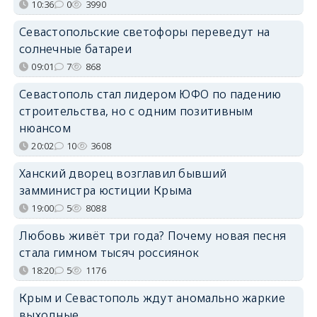
10:36
0
3990
Севастопольские светофоры переведут на
солнечные батареи
09:01
7
868
Севастополь стал лидером ЮФО по падению
строительства, но с одним позитивным
нюансом
20:02
10
3608
Ханский дворец возглавил бывший
замминистра юстиции Крыма
19:00
5
8088
Любовь живёт три года? Почему новая песня
стала гимном тысяч россиянок
18:20
5
1176
Крым и Севастополь ждут аномально жаркие
выходные