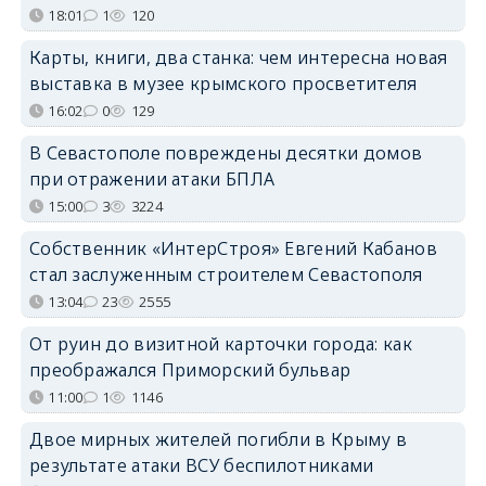
18:01
1
120
Карты, книги, два станка: чем интересна новая
выставка в музее крымского просветителя
16:02
0
129
В Севастополе повреждены десятки домов
при отражении атаки БПЛА
15:00
3
3224
Собственник «ИнтерСтроя» Евгений Кабанов
стал заслуженным строителем Севастополя
13:04
23
2555
От руин до визитной карточки города: как
преображался Приморский бульвар
11:00
1
1146
Двое мирных жителей погибли в Крыму в
результате атаки ВСУ беспилотниками