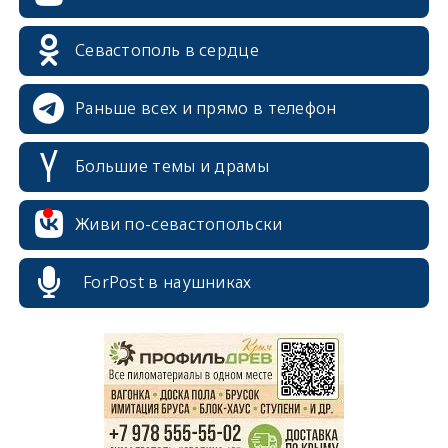
Севастополь в сердце
Раньше всех и прямо в телефон
Большие темы и драмы
Живи по-севастопольски
ForPost в наушниках
erid: 2SDnjcrDNw6
erid: 2SDnjdPjgYS