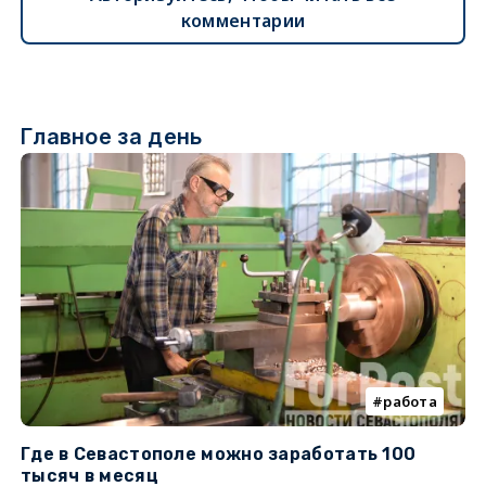
комментарии
Главное за день
работа
Где в Севастополе можно заработать 100
М
тысяч в месяц
с