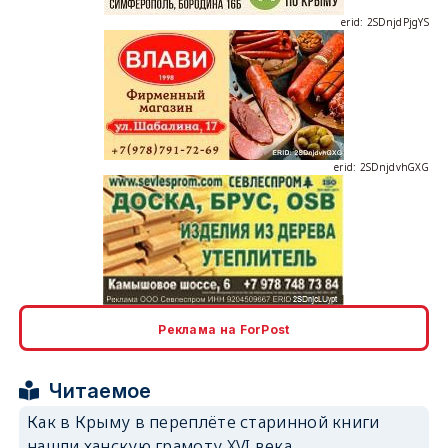
erid: 2SDnjdvhGXG
erid: 2SDnjcLUypt
Реклама на ForPost
Читаемое
erid: 2SDnjcrDNw6
Как в Крыму в переплёте старинной книги
нашли ханскую грамоту XVI века