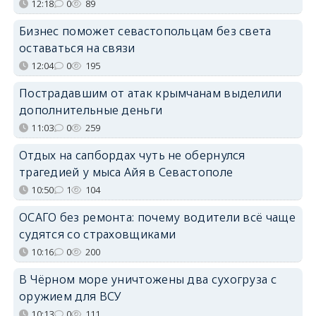
12:18
0
89
Бизнес поможет севастопольцам без света
оставаться на связи
12:04
0
195
Пострадавшим от атак крымчанам выделили
дополнительные деньги
11:03
0
259
Отдых на сапбордах чуть не обернулся
трагедией у мыса Айя в Севастополе
10:50
1
104
ОСАГО без ремонта: почему водители всё чаще
судятся со страховщиками
10:16
0
200
В Чёрном море уничтожены два сухогруза с
оружием для ВСУ
10:13
0
111