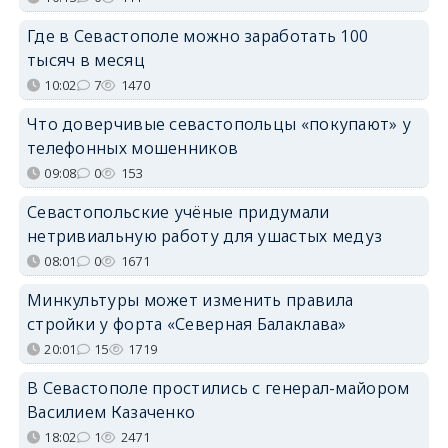
Где в Севастополе можно заработать 100
тысяч в месяц
10:02
7
1470
Что доверчивые севастопольцы «покупают» у
телефонных мошенников
09:08
0
153
Севастопольские учёные придумали
нетривиальную работу для ушастых медуз
08:01
0
1671
Минкультуры может изменить правила
стройки у форта «Северная Балаклава»
20:01
15
1719
В Севастополе простились с генерал-майором
Василием Казаченко
18:02
1
2471