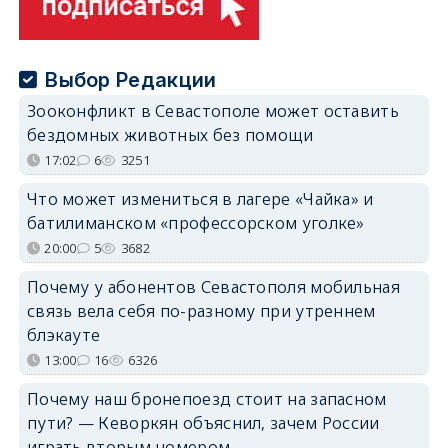
Выбор Редакции
Зооконфликт в Севастополе может оставить
бездомных животных без помощи
17:02
6
3251
Что может измениться в лагере «Чайка» и
батилиманском «профессорском уголке»
20:00
5
3682
Почему у абонентов Севастополя мобильная
связь вела себя по-разному при утреннем
блэкауте
13:00
16
6326
Почему наш бронепоезд стоит на запасном
пути? — Кеворкян объяснил, зачем России
играть вторым номером