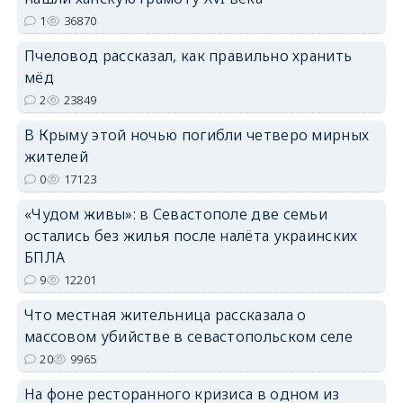
1
36870
Пчеловод рассказал, как правильно хранить
мёд
2
23849
erid: 2SDnjdPjgYS
В Крыму этой ночью погибли четверо мирных
жителей
0
17123
«Чудом живы»: в Севастополе две семьи
остались без жилья после налёта украинских
erid: 2SDnjdvhGXG
БПЛА
9
12201
Что местная жительница рассказала о
массовом убийстве в севастопольском селе
20
9965
На фоне ресторанного кризиса в одном из