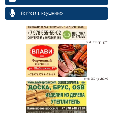
ForPost в наушниках
erid: 2SDnjdPjgYS
erid: 2SDnjdvhGXG
erid: 2SDnjcLUypt