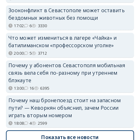
Зооконфликт в Севастополе может оставить
бездомных животных без помощи
17:02
6
3330
Что может измениться в лагере «Чайка» и
батилиманском «профессорском уголке»
20:00
5
3712
Почему у абонентов Севастополя мобильная
связь вела себя по-разному при утреннем
блэкауте
13:00
16
6395
Почему наш бронепоезд стоит на запасном
пути? — Кеворкян объяснил, зачем России
играть вторым номером
18:08
4
2599
Показать все новости