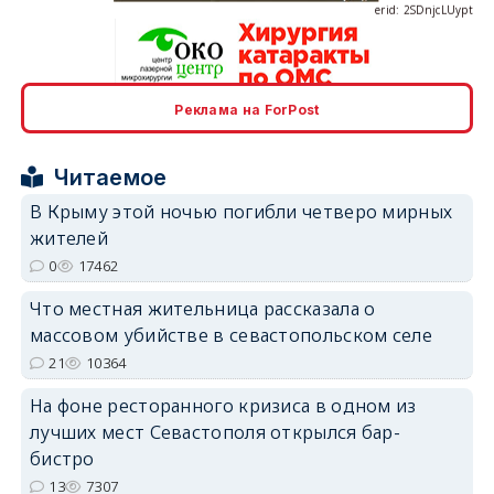
Реклама на ForPost
erid: 2SDnjcrDNw6
Читаемое
В Крыму этой ночью погибли четверо мирных
жителей
0
17462
erid: 2SDnjdPjgYS
Что местная жительница рассказала о
массовом убийстве в севастопольском селе
21
10364
На фоне ресторанного кризиса в одном из
лучших мест Севастополя открылся бар-
erid: 2SDnjdvhGXG
бистро
13
7307