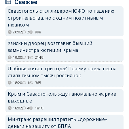
Свежее
Севастополь стал лидером ЮФО по падению
строительства, но с одним позитивным
нюансом
20:02
2
998
Ханский дворец возглавил бывший
замминистра юстиции Крыма
19:00
1
2149
Любовь живёт три года? Почему новая песня
стала гимном тысяч россиянок
18:20
1
365
Крым и Севастополь ждут аномально жаркие
выходные
18:02
4
1818
Минтранс разрешил тратить «дорожные»
деньги на защиту от БПЛА