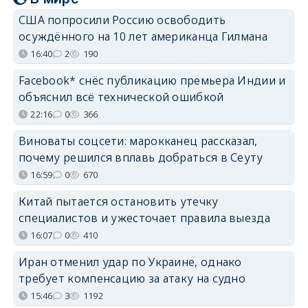
США попросили Россию освободить
осуждённого на 10 лет американца Гилмана
16:40
2
190
Facebook* снёс публикацию премьера Индии и
объяснил всё технической ошибкой
22:16
0
366
Виноваты соцсети: марокканец рассказал,
почему решился вплавь добраться в Сеуту
16:59
0
670
Китай пытается остановить утечку
специалистов и ужесточает правила выезда
16:07
0
410
Иран отменил удар по Украине, однако
требует компенсацию за атаку на судно
15:46
3
1192