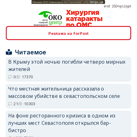
Реклама на ForPost
erid: 2SDnjcrDNw6
Читаемое
В Крыму этой ночью погибли четверо мирных
жителей
0
17370
erid: 2SDnjdPjgYS
Что местная жительница рассказала о
массовом убийстве в севастопольском селе
21
10303
На фоне ресторанного кризиса в одном из
лучших мест Севастополя открылся бар-
erid: 2SDnjdvhGXG
бистро