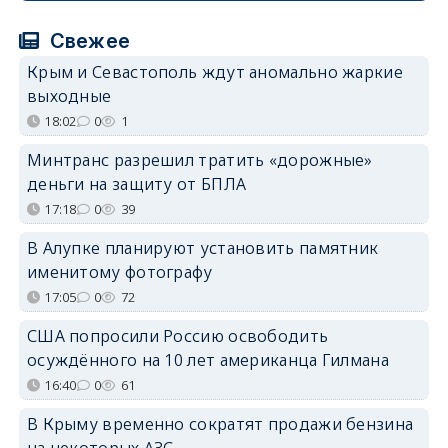
Свежее
Крым и Севастополь ждут аномально жаркие
выходные
18:02
0
1
Минтранс разрешил тратить «дорожные»
деньги на защиту от БПЛА
17:18
0
39
В Алупке планируют установить памятник
именитому фотографу
17:05
0
72
США попросили Россию освободить
осуждённого на 10 лет американца Гилмана
16:40
0
61
В Крыму временно сократят продажи бензина
на некоторых АЗС