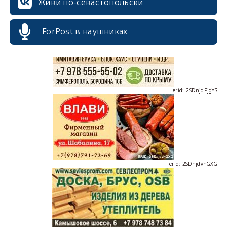
Живи по-севастопольски
ForPost в наушниках
erid: 2SDnjdPjgYS
erid: 2SDnjdvhGXG
erid: 2SDnjcLUypt