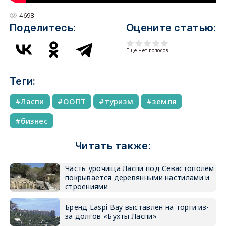
4698
Поделитесь:
Оцените статью:
Еще нет голосов
Теги:
Ласпи
ООПТ
туризм
земля
бизнес
Читать также:
Часть урочища Ласпи под Севастополем
покрывается деревянными настилами и
строениями
Бренд Laspi Bay выставлен на торги из-
за долгов «Бухты Ласпи»