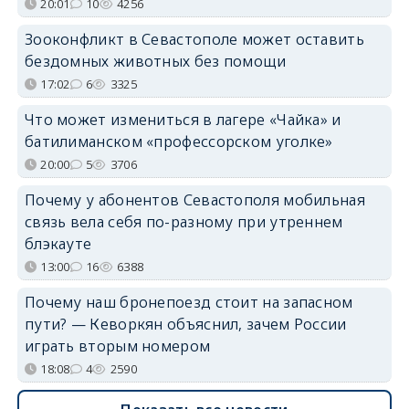
20:01
10
4256
Зооконфликт в Севастополе может оставить
бездомных животных без помощи
17:02
6
3325
Что может измениться в лагере «Чайка» и
батилиманском «профессорском уголке»
20:00
5
3706
Почему у абонентов Севастополя мобильная
связь вела себя по-разному при утреннем
блэкауте
13:00
16
6388
Почему наш бронепоезд стоит на запасном
пути? — Кеворкян объяснил, зачем России
играть вторым номером
18:08
4
2590