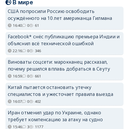
В мире
США попросили Россию освободить
осуждённого на 10 лет американца Гилмана
16:40
0
61
Facebook* снёс публикацию премьера Индии и
объяснил всё технической ошибкой
22:16
0
346
Виноваты соцсети: марокканец рассказал,
почему решился вплавь добраться в Сеуту
16:59
0
661
Китай пытается остановить утечку
специалистов и ужесточает правила выезда
16:07
0
402
Иран отменил удар по Украине, однако
требует компенсацию за атаку на судно
15:46
3
1177