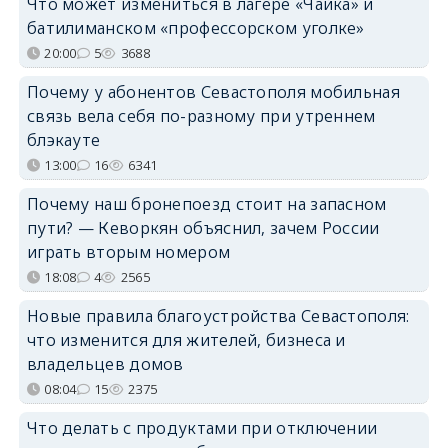
Что может измениться в лагере «Чайка» и
батилиманском «профессорском уголке»
20:00
5
3688
Почему у абонентов Севастополя мобильная
связь вела себя по-разному при утреннем
блэкауте
13:00
16
6341
Почему наш бронепоезд стоит на запасном
пути? — Кеворкян объяснил, зачем России
играть вторым номером
18:08
4
2565
Новые правила благоустройства Севастополя:
что изменится для жителей, бизнеса и
владельцев домов
08:04
15
2375
Что делать с продуктами при отключении