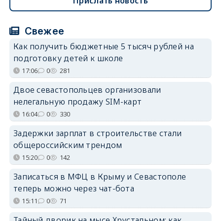
Прислать новость
Свежее
Как получить бюджетные 5 тысяч рублей на
подготовку детей к школе
17:06
0
281
Двое севастопольцев организовали
нелегальную продажу SIM-карт
16:04
0
330
Задержки зарплат в строительстве стали
общероссийским трендом
15:20
0
142
Записаться в МФЦ в Крыму и Севастополе
теперь можно через чат-бота
15:11
0
71
Тайный дворик на мысе Хрустальном: как