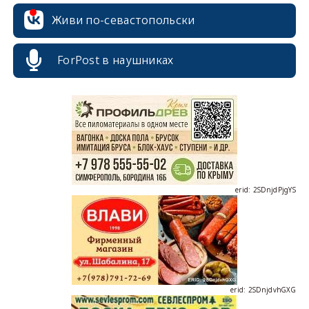
Живи по-севастопольски
erid: 2SDnjcrDNw6
ForPost в наушниках
erid: 2SDnjdPjgYS
erid: 2SDnjdvhGXG