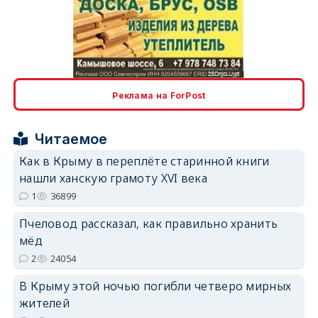
erid: 2SDnjcLUypt
Реклама на ForPost
Читаемое
erid: 2SDnjcrDNw6
Как в Крыму в переплёте старинной книги
нашли ханскую грамоту XVI века
1
36899
Пчеловод рассказал, как правильно хранить
мёд
erid: 2SDnjdPjgYS
2
24054
В Крыму этой ночью погибли четверо мирных
жителей