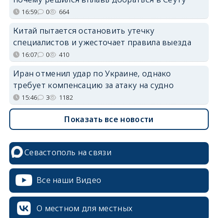
16:59
0
664
Китай пытается остановить утечку
специалистов и ужесточает правила выезда
16:07
0
410
Иран отменил удар по Украине, однако
требует компенсацию за атаку на судно
15:46
3
1182
Показать все новости
Севастополь на связи
erid: 2SDnjcrDNw6
Все наши Видео
О местном для местных