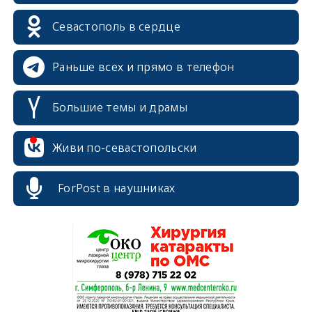
erid: 2SDnjdPjgYS
Севастополь в сердце
Раньше всех и прямо в телефон
Большие темы и драмы
erid: 2SDnjdvhGXG
Живи по-севастопольски
ForPost в наушниках
erid: 2SDnjcLUypt