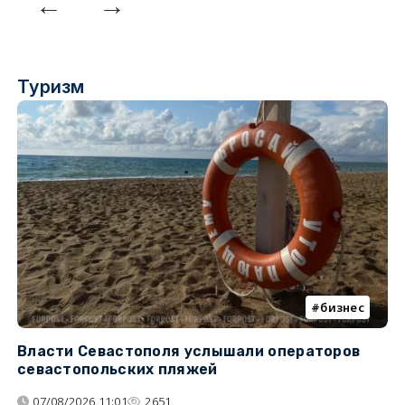
Туризм
бизнес
Власти Севастополя услышали операторов
П
севастопольских пляжей
о
07/08/2026 11:01
2651