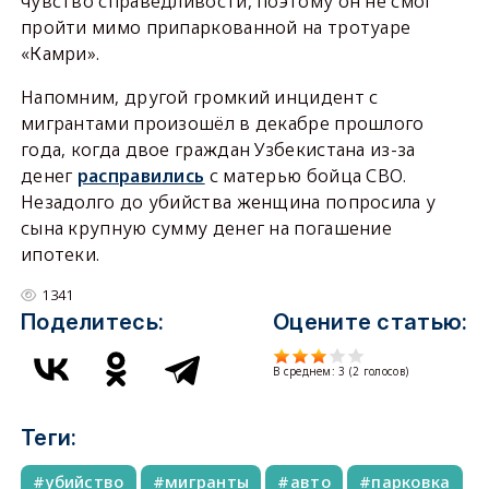
чувство справедливости, поэтому он не смог
пройти мимо припаркованной на тротуаре
«Камри».
Напомним, другой громкий инцидент с
мигрантами произошёл в декабре прошлого
года, когда двое граждан Узбекистана из-за
денег
расправились
с матерью бойца СВО.
Незадолго до убийства женщина попросила у
сына крупную сумму денег на погашение
ипотеки.
1341
Поделитесь:
Оцените статью:
В среднем:
3
(
2
голосов)
Теги:
убийство
мигранты
авто
парковка