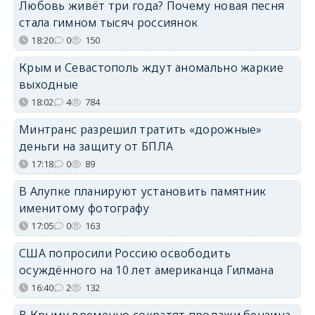
Любовь живёт три года? Почему новая песня
стала гимном тысяч россиянок
18:20
0
150
Крым и Севастополь ждут аномально жаркие
выходные
18:02
4
784
Минтранс разрешил тратить «дорожные»
деньги на защиту от БПЛА
17:18
0
89
В Алупке планируют установить памятник
именитому фотографу
17:05
0
163
США попросили Россию освободить
осуждённого на 10 лет американца Гилмана
16:40
2
132
В Крыму временно сократят продажи бензина