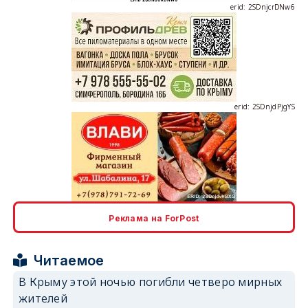
erid: 2SDnjcrDNw6
erid: 2SDnjdPjgYS
erid: 2SDnjdvhGXG
Реклама на ForPost
Читаемое
В Крыму этой ночью погибли четверо мирных
жителей