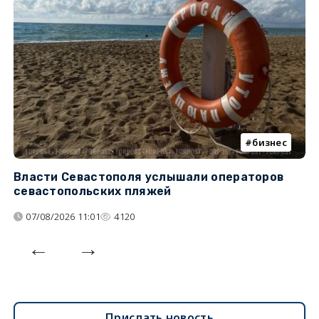
бизнес
Власти Севастополя услышали операторов
П
севастопольских пляжей
о
07/08/2026 11:01
4120
Прислать новость