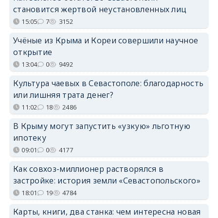
становится жертвой неустановленных лиц
15:05
7
3152
Учёные из Крыма и Кореи совершили научное
открытие
13:04
0
9492
Культура чаевых в Севастополе: благодарность
или лишняя трата денег?
11:02
18
2486
В Крыму могут запустить «узкую» льготную
ипотеку
09:01
0
4177
Как совхоз-миллионер растворялся в
застройке: история земли «Севастопольского»
18:01
19
4784
Карты, книги, два станка: чем интересна новая