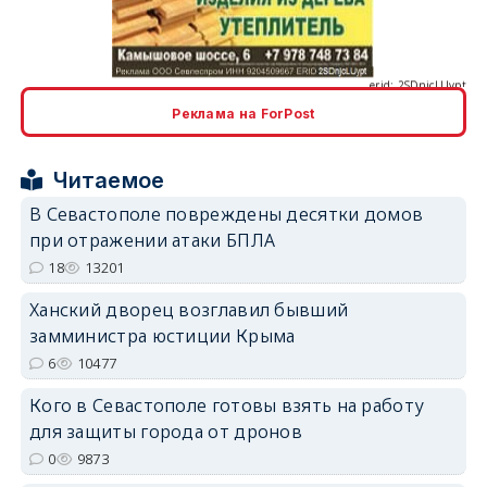
erid: 2SDnjcLUypt
Реклама на ForPost
erid: 2SDnjcrDNw6
Читаемое
В Севастополе повреждены десятки домов
при отражении атаки БПЛА
18
13201
Ханский дворец возглавил бывший
erid: 2SDnjdPjgYS
замминистра юстиции Крыма
6
10477
Кого в Севастополе готовы взять на работу
для защиты города от дронов
0
9873
erid: 2SDnjdvhGXG