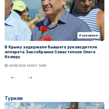
силовики
В Крыму задержали бывшего руководителя
К
аппарата Заксобрания Севастополя Олега
з
Козюру
«
09/08/2026 19:00
5009
Туризм