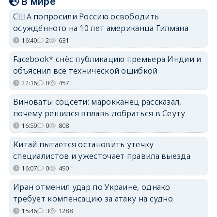
В мире
США попросили Россию освободить
осуждённого на 10 лет американца Гилмана
16:40
2
631
Facebook* снёс публикацию премьера Индии и
объяснил всё технической ошибкой
22:16
0
457
Виноваты соцсети: марокканец рассказал,
почему решился вплавь добраться в Сеуту
16:59
0
808
Китай пытается остановить утечку
специалистов и ужесточает правила выезда
16:07
0
490
Иран отменил удар по Украине, однако
требует компенсацию за атаку на судно
15:46
3
1288