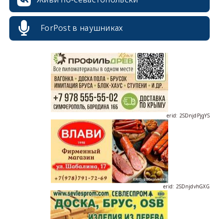
erid: 2SDnjcrDNw6
ForPost в наушниках
erid: 2SDnjdPjgYS
erid: 2SDnjdvhGXG