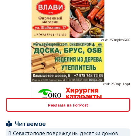
erid: 2SDnjdvhGXG
erid: 2SDnjcLUypt
Реклама на ForPost
erid: 2SDnjcrDNw6
Читаемое
В Севастополе повреждены десятки домов