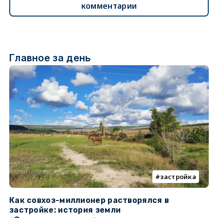
комментарии
Главное за день
застройка
Как совхоз-миллионер растворялся в
К
застройке: история земли
н