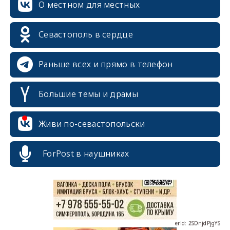
О местном для местных
Севастополь в сердце
Раньше всех и прямо в телефон
Большие темы и драмы
erid: 2SDnjcrDNw6
Живи по-севастопольски
ForPost в наушниках
erid: 2SDnjdPjgYS