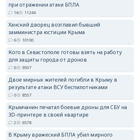
при отражении атаки БПЛА
16
11244
erid: 2SDnjdPjgYS
Ханский дворец возглавил бывший
замминистра юстиции Крыма
6
10100
Кого в Севастополе готовы взять на работу
для защиты города от дронов
erid: 2SDnjdvhGXG
0
9507
Двое мирных жителей погибли в Крыму в
результате атаки ВСУ беспилотниками
0
8557
Крымчанин печатал боевые дроны для СБУ на
3D-принтере в своей квартире
2
6578
В Крыму вражеский БПЛА убил мирного