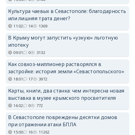
Культура чаевых в Севастополе: благодарность
или лишняя трата денег?
11:02
14
1369
В Крыму могут запустить «узкую» льготную
ипотеку
09:01
0
3132
Как совхоз-миллионер растворялся в
застройке: история земли «Севастопольского»
18:01
17
3972
Карты, книги, два станка: чем интересна новая
выставка в музее крымского просветителя
16:02
0
772
В Севастополе повреждены десятки домов
при отражении атаки БПЛА
15:00
16
11262