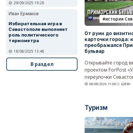
29/09/2025 19:28
Иван Ермаков
история Се
Избирательная игра в
Севастополе выполняет
От руин до визитн
роль политического
карточки города: 
термометра
преображался При
бульвар
18/08/2025 13:48
Открывайте город в
В раздел
проектом ForPost «У
переулочки Севасто
08/08/2026 11:00
628
Туризм