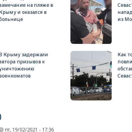
замечание на пляже в
Севас
Крыму и оказался в
напад
больнице
из М
В Крыму задержали
Как т
автора призывов к
повли
уничтожению
обста
военкоматов
Севас
)
пт, 19/02/2021 - 17:36