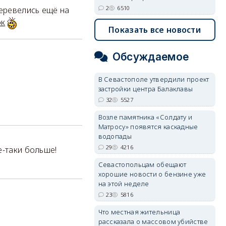
2
6510
еревелись ещё на
ок
Показать все новости
Обсуждаемое
В Севастополе утвердили проект
застройки центра Балаклавы
32
5527
Возле памятника «Солдату и
Матросу» появятся каскадные
водопады
29
4216
е-таки больше!
Севастопольцам обещают
хорошие новости о бензине уже
на этой неделе
23
5816
Что местная жительница
рассказала о массовом убийстве