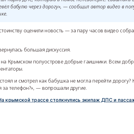
ревёл бабулю через дорогу», — сообщил автор видео в по
ке.
стоинству оценили новость — за пару часов видео собра
вернулась большая дискуссия.
 на Крымском полуострове добрые гаишники. Всем добра
ентаторы.
стоял и смотрел как бабушка не могла перейти дорогу? 
я за телефон?», — вопрошали другие.
На крымской трассе столкнулись экипаж ДПС и пасса