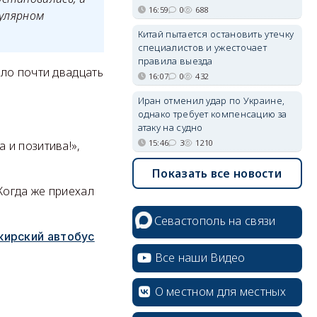
16:59
0
688
пулярном
Китай пытается остановить утечку
специалистов и ужесточает
правила выезда
ло почти двадцать
16:07
0
432
Иран отменил удар по Украине,
однако требует компенсацию за
атаку на судно
15:46
3
1210
 и позитива!»,
Показать все новости
Когда же приехал
Севастополь на связи
жирский автобус
Все наши Видео
О местном для местных