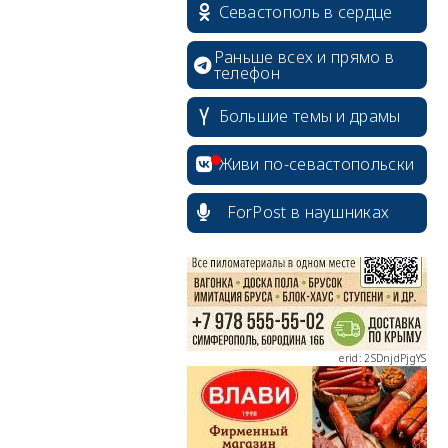
Севастополь в сердце
Раньше всех и прямо в
телефон
Большие темы и драмы
erid: 2SDnjcrDNw6
Живи по-севастопольски
ForPost в наушниках
erid: 2SDnjdPjgYS
erid: 2SDnjdvhGXG