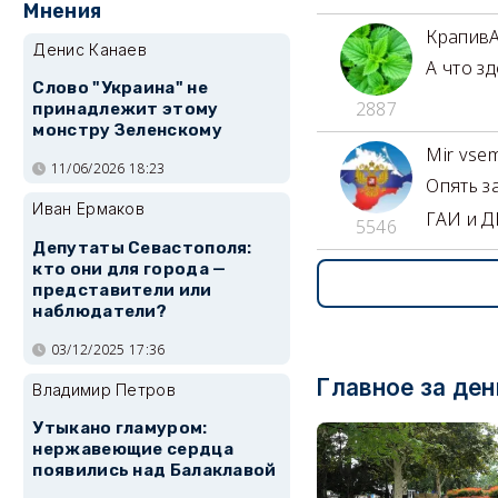
Мнения
Крапив
Денис Канаев
А что з
Слово "Украина" не
2887
принадлежит этому
монстру Зеленскому
Mir vse
11/06/2026 18:23
Опять з
Иван Ермаков
ГАИ и Д
5546
Депутаты Севастополя:
кто они для города —
представители или
наблюдатели?
03/12/2025 17:36
Главное за ден
Владимир Петров
Утыкано гламуром:
нержавеющие сердца
появились над Балаклавой