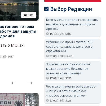
Выбор Редакции
ПВО
катера
Кого в Севастополе готовы взять
на работу для защиты города от
вастополе готовы
Украинский БЭК выгнал
Г
дронов
работу для защиты
отдыхающих с пляжей Ялты
р
15:13
0
6687
 дронов
э
Людей эвакуируют с
Украинские дроны заставили
нать о МОГах
Эн
набережной крымского
севастопольцев задуматься о
д
страховании
курорта, проводится
н
20:01
10
4691
:13
6687
разминирование.
07/08/2026 14:15
5340
Зооконфликт в Севастополе
может оставить бездомных
животных без помощи
17:02
6
3355
Что может измениться в лагере
«Чайка» и батилиманском
«профессорском уголке»
20:00
5
3723