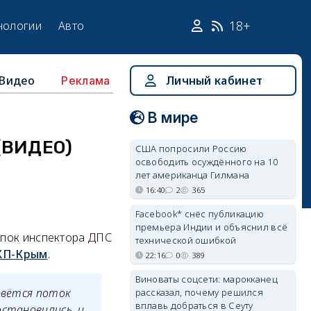
18+
нологии
Авто
Видео
Личный кабинет
Реклама
В мире
(ВИДЕО)
США попросили Россию
освободить осуждённого на 10
лет американца Гилмана
16:40
2
365
Facebook* снёс публикацию
премьера Индии и объяснил всё
упок инспектора ДПС
технической ошибкой
КП-Крым
.
22:16
0
389
Виноваты соцсети: марокканец
рвётся поток
рассказал, почему решился
вплавь добраться в Сеуту
остановились, и