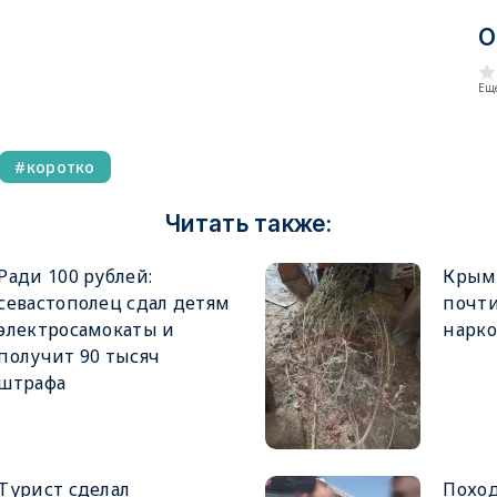
О
Еще
коротко
Читать также:
Ради 100 рублей:
Крым
севастополец сдал детям
почт
электросамокаты и
нарко
получит 90 тысяч
штрафа
Турист сделал
Поход