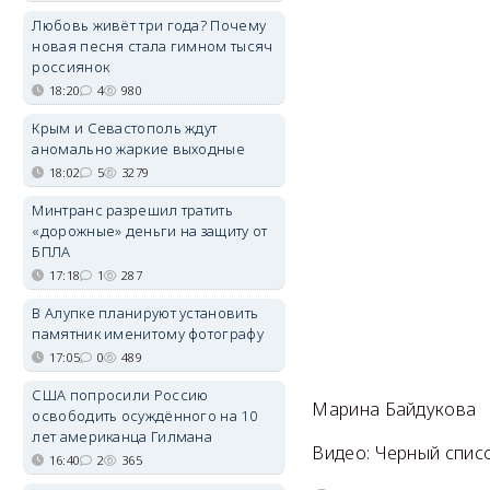
Любовь живёт три года? Почему
новая песня стала гимном тысяч
россиянок
18:20
4
980
Крым и Севастополь ждут
аномально жаркие выходные
18:02
5
3279
Минтранс разрешил тратить
«дорожные» деньги на защиту от
БПЛА
17:18
1
287
В Алупке планируют установить
памятник именитому фотографу
17:05
0
489
США попросили Россию
Марина Байдукова
освободить осуждённого на 10
лет американца Гилмана
Видео: Черный спи
16:40
2
365