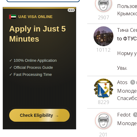
Пользов
Крымско
2907
Тина Се
to ФТУС
10112
Норму у
Увы.
Atos
Молодец
Спасибо
8229
Fedot
Молодец
201