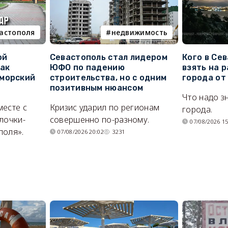
вастополя
недвижимость
ой
Севастополь стал лидером
Кого в Се
как
ЮФО по падению
взять на 
морский
строительства, но с одним
города от
позитивным нюансом
Что надо з
месте с
Кризис ударил по регионам
города.
лочки-
совершенно по-разному.
07/08/2026 15
поля».
07/08/2026 20:02
3231