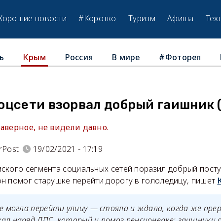
Хорошие новости
#Коротко
Туризм
Афиша
Тех
ь
Россия
В мире
#Фотореп
Крым
оцсети взорвал добрый гаишник 
аверное, не видели давно.
rPost
19/02/2021 - 17:19
ского сегмента социальных сетей поразил добрый пост
н помог старушке перейти дорогу в гололедицу, пишет
не могла перейти улицу — стояла и ждала, когда же пре
ал наряд ДПС, который и помог пенсионерке: гаишники 