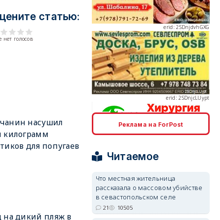
цените статью:
 нет голосов
erid: 2SDnjcLUypt
чанин насушил
Реклама на ForPost
и килограмм
erid: 2SDnjcrDNw6
тиков для попугаев
Читаемое
Что местная жительница
рассказала о массовом убийстве
в севастопольском селе
erid: 2SDnjdPjgYS
21
10505
 на дикий пляж в