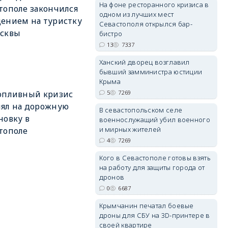
На фоне ресторанного кризиса в
тополе закончился
одном из лучших мест
ением на туристку
Севастополя открылся бар-
осквы
бистро
13
7337
erid: 2SDnjdvhGXG
Ханский дворец возглавил
бывший замминистра юстиции
Крыма
5
7269
опливный кризис
ял на дорожную
В севастопольском селе
новку в
военнослужащий убил военного
и мирных жителей
тополе
4
7269
Кого в Севастополе готовы взять
на работу для защиты города от
дронов
0
6687
Крымчанин печатал боевые
дроны для СБУ на 3D-принтере в
своей квартире