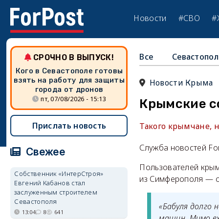
Новости
#СВО
#
Все
Севастопол
СРОЧНО В ВЫПУСК!
Кого в Севастополе готовы
взять на работу для защиты
Новости Крыма
города от дронов
пт, 07/08/2026 - 15:13
Крымские с
Прислать новость
Такого крымчане, н
Служба новостей Fo
Свежее
Пользователей крым
Собственник «ИнтерСтроя»
из Симферополя — о
Евгений Кабанов стал
заслуженным строителем
Севастополя
«Бабуля долго 
13:04
8
641
машин. Мимо ех