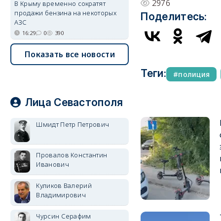
2976
В Крыму временно сократят
продажи бензина на некоторых
Поделитесь:
АЗС
16:29
0
390
Показать все новости
Теги:
полиция
Лица Севастополя
Шмидт Петр Петрович
Провалов Константин
Иванович
Куликов Валерий
Владимирович
Чурсин Серафим