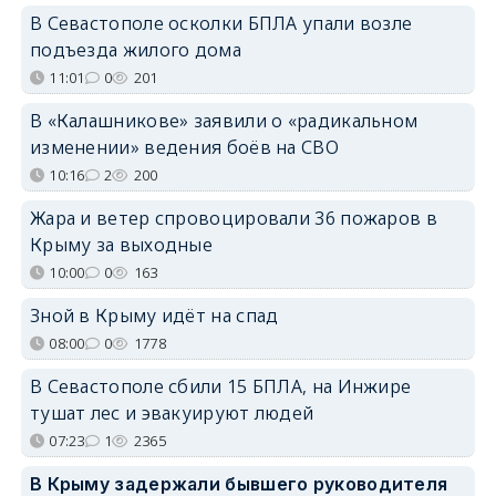
В Севастополе осколки БПЛА упали возле
подъезда жилого дома
11:01
0
201
В «Калашникове» заявили о «радикальном
изменении» ведения боёв на СВО
10:16
2
200
Жара и ветер спровоцировали 36 пожаров в
Крыму за выходные
10:00
0
163
Зной в Крыму идёт на спад
08:00
0
1778
В Севастополе сбили 15 БПЛА, на Инжире
тушат лес и эвакуируют людей
07:23
1
2365
В Крыму задержали бывшего руководителя