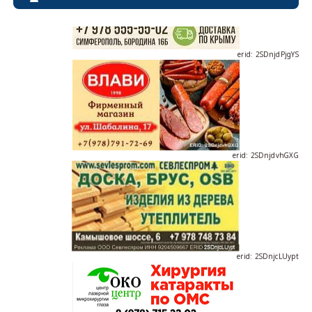
erid: 2SDnjdPjgYS
erid: 2SDnjdvhGXG
erid: 2SDnjcLUypt