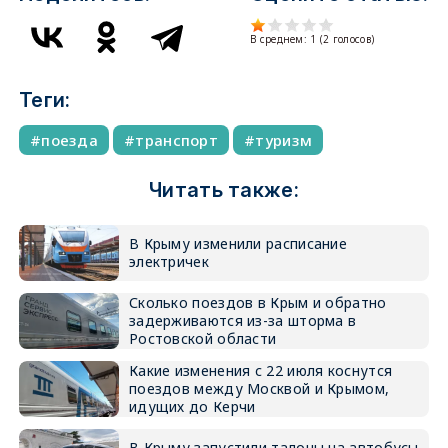
В среднем:
1
(
2
голосов)
Теги:
поезда
транспорт
туризм
Читать также:
В Крыму изменили расписание
электричек
Сколько поездов в Крым и обратно
задерживаются из-за шторма в
Ростовской области
Какие изменения с 22 июля коснутся
поездов между Москвой и Крымом,
идущих до Керчи
В Крыму запустили талоны на автобусы