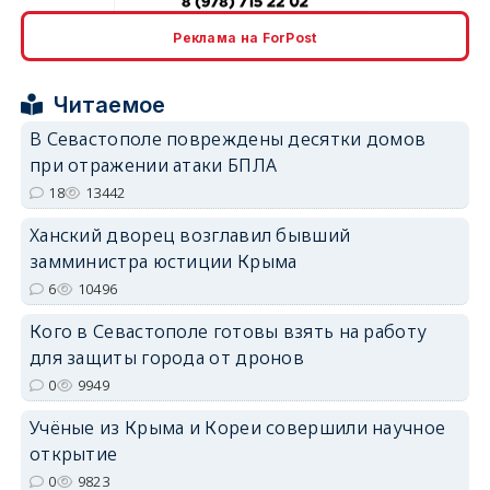
erid: 2SDnjcrDNw6
Реклама на ForPost
Читаемое
В Севастополе повреждены десятки домов
при отражении атаки БПЛА
erid: 2SDnjdPjgYS
18
13442
Ханский дворец возглавил бывший
замминистра юстиции Крыма
6
10496
Кого в Севастополе готовы взять на работу
erid: 2SDnjdvhGXG
для защиты города от дронов
0
9949
Учёные из Крыма и Кореи совершили научное
открытие
0
9823