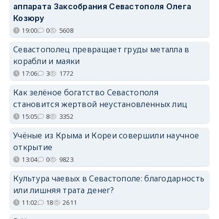
аппарата Заксобрания Севастополя Олега
Козюру
19:00
0
5608
Севастополец превращает груды металла в
корабли и маяки
17:06
3
1772
Как зелёное богатство Севастополя
становится жертвой неустановленных лиц
15:05
8
3352
Учёные из Крыма и Кореи совершили научное
открытие
13:04
0
9823
Культура чаевых в Севастополе: благодарность
или лишняя трата денег?
11:02
18
2611