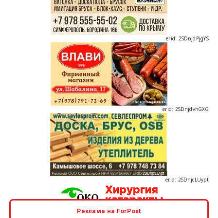
erid: 2SDnjdPjgYS
erid: 2SDnjdvhGXG
erid: 2SDnjcLUypt
Реклама на ForPost