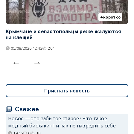
коротко
Крымчане и севастопольцы реже жалуются
В
на клещей
ц
05/08/2026 12:43
204
Прислать новость
Свежее
Новое — это забытое старое? Что такое
модный биохакинг и как не навредить себе
19:15
0
10