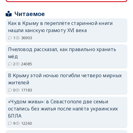
erid: 2SDnjcrDNw6
Читаемое
Как в Крыму в переплёте старинной книги
нашли ханскую грамоту XVI века
1
36903
erid: 2SDnjdPjgYS
Пчеловод рассказал, как правильно хранить
мёд
2
24085
В Крыму этой ночью погибли четверо мирных
жителей
erid: 2SDnjdvhGXG
0
17183
«Чудом живы»: в Севастополе две семьи
остались без жилья после налёта украинских
БПЛА
9
12260