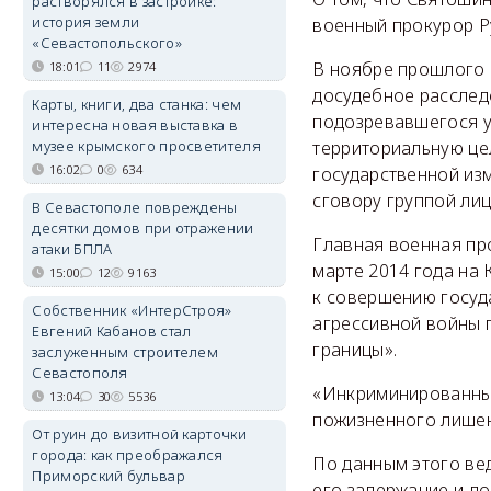
растворялся в застройке:
история земли
военный прокурор Р
«Севастопольского»
В ноябре прошлого 
18:01
11
2974
досудебное расслед
Карты, книги, два станка: чем
подозревавшегося у
интересна новая выставка в
музее крымского просветителя
территориальную це
16:02
0
634
государственной из
сговору группой лиц
В Севастополе повреждены
десятки домов при отражении
Главная военная про
атаки БПЛА
марте 2014 года на
15:00
12
9163
к совершению госуд
Собственник «ИнтерСтроя»
агрессивной войны 
Евгений Кабанов стал
границы».
заслуженным строителем
Севастополя
«Инкриминированные
13:04
30
5536
пожизненного лишен
От руин до визитной карточки
города: как преображался
По данным этого вед
Приморский бульвар
его задержание и до