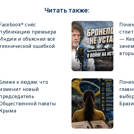
Читать также:
Facebook* снёс
Поче
публикацию премьера
стоит
Индии и объяснил всё
— Кев
технической ошибкой
зачем
втор
Ближе к людям: что
Поче
изменит новый
главн
председатель
выбор
Общественной палаты
Браз
Крыма