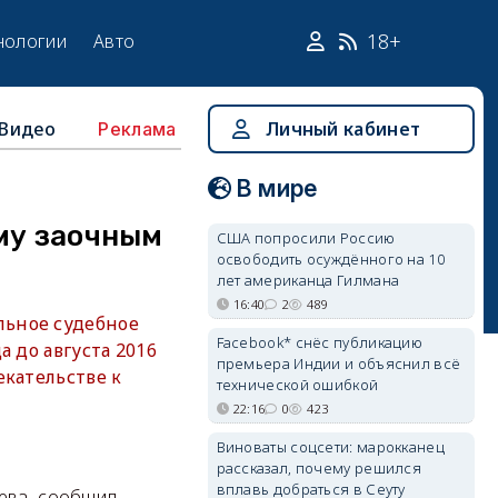
18+
нологии
Авто
Видео
Личный кабинет
Реклама
В мире
му заочным
США попросили Россию
освободить осуждённого на 10
лет американца Гилмана
16:40
2
489
льное судебное
Facebook* снёс публикацию
 до августа 2016
премьера Индии и объяснил всё
екательстве к
технической ошибкой
22:16
0
423
Виноваты соцсети: марокканец
рассказал, почему решился
вплавь добраться в Сеуту
цева, сообщил