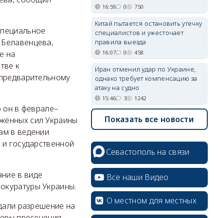
16:59
0
750
Китай пытается остановить утечку
специальное
специалистов и ужесточает
 Белавенцева,
правила выезда
16:07
0
458
е на
тве к
Иран отменил удар по Украине,
 предварительному
однако требует компенсацию за
атаку на судно
15:46
3
1242
о он в феврале–
Показать все новости
ужённых сил Украины
ам в ведении
 и государственной
Севастополь на связи
ние в виде
Все наши Видео
окуратуры Украины.
О местном для местных
 дали разрешение на
меры пресечения.