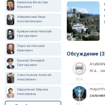
Камзолов Вячеслав
Юрьевич
Айвазовский Иван
Константинович
Криванчиков Николай
Григорьевич
Пирогов Николай
Иванович
Обсуждение (3
Кушнир Геннадий
АтаMA
Григорьевич
Ага... 
Севостьянов Алексей
854
Николаевич
mayorrt
Гавриленко Марина
Николаевна
склоня
612