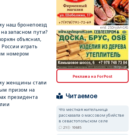
му наш бронепоезд
erid: 2SDnjdvhGXG
 на запасном пути?
оркян объяснил,
 России играть
ым номером
erid: 2SDnjcLUypt
Реклама на ForPost
му женщины стали
ым призом на
Читаемое
ах президента
илии
Что местная жительница
рассказала о массовом убийстве
erid: 2SDnjcrDNw6
в севастопольском селе
21
10685