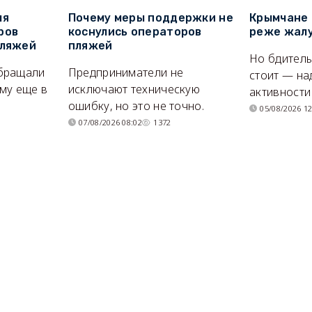
ля
Почему меры поддержки не
Крымчане 
ров
коснулись операторов
реже жалу
пляжей
пляжей
Но бдитель
бращали
Предприниматели не
стоит — на
му еще в
исключают техническую
активности
ошибку, но это не точно.
05/08/2026 12
07/08/2026 08:02
1372