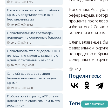
11:00
5
1765
Напомним, Республи
Двое мирных жителей погибли в
Крыму в результате атаки ВСУ
референдума, котор
беспилотниками
процента проголосо
10:36
0
6982
избирателей Севаст
волеизъявлению вла
Севастопольские светофоры
переведут на солнечные батареи
Олег Белавенцев бы
09:01
8
1121
федеральном округе 
Севастополь стал лидером ЮФО
полпредство в Крым
по падению строительства, но с
федеральном округе
одним позитивным нюансом
20:02
11
4162
743
Ханский дворец возглавил
Поделитесь:
бывший замминистра юстиции
Крыма
19:00
6
9480
Любовь живёт три года? Почему
новая песня стала гимном тысяч
Теги:
политика
россиянок