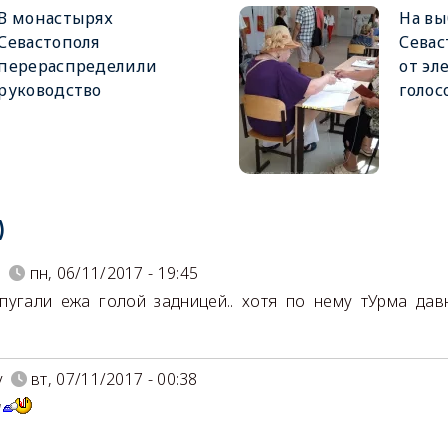
В монастырях
На вы
Севастополя
Севас
перераспределили
от эл
руководство
голос
)
N
пн, 06/11/2017 - 19:45
напугали ежа голой задницей.. хотя по нему тУрма давн
v
вт, 07/11/2017 - 00:38
л