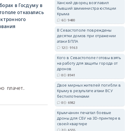
Ханский дворец возглавил
борах в Госдуму в
бывший замминистра юстиции
тополе отказались
Крыма
ектронного
6
9480
erid: 2SDnjdPjgYS
ования
В Севастополе повреждены
десятки домов при отражении
атаки БПЛА
12
9163
Кого в Севастополе готовы взять
на работу для защиты города от
erid: 2SDnjdvhGXG
дронов
0
8941
Двое мирных жителей погибли в
о плачет..
Крыму в результате атаки ВСУ
беспилотниками
0
6982
Крымчанин печатал боевые
дроны для СБУ на 3D-принтере в
своей квартире
2
6555