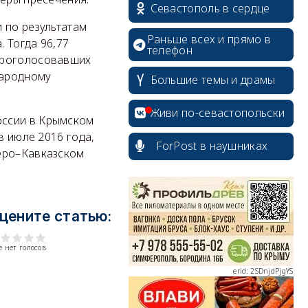
Севастополь в сердце
 по результатам
Раньше всех и прямо в
 Тогда 96,77
телефон
проголосовавших
народному
Большие темы и драмы
Живи по-севастопольски
оссии в Крымском
в июле 2016 года,
ForPost в наушниках
веро–Кавказском
erid: 2SDnjcrDNw6
цените статью:
 нет голосов
erid: 2SDnjdPjgYS