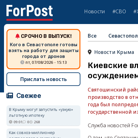
Новости
#СВО
#
Все
Севастопол
СРОЧНО В ВЫПУСК!
Кого в Севастополе готовы
взять на работу для защиты
Новости Крыма
города от дронов
пт, 07/08/2026 - 15:13
Киевские в
осуждение
Прислать новость
Святошинский райо
Свежее
производство в отн
года был полпредом
В Крыму могут запустить «узкую»
государственной и
льготную ипотеку
09:01
0
268
Служба новостей Fo
Как совхоз-миллионер
О том, что Святоши