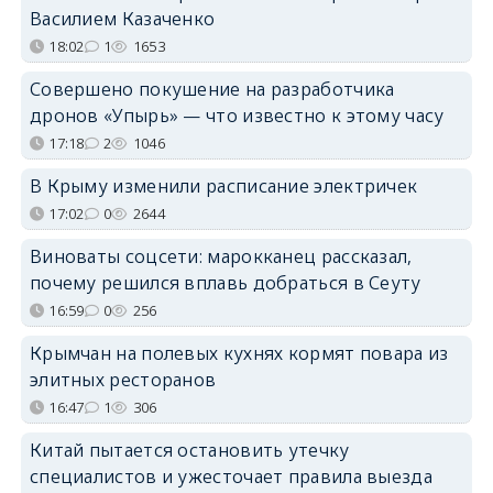
Василием Казаченко
18:02
1
1653
Совершено покушение на разработчика
дронов «Упырь» — что известно к этому часу
17:18
2
1046
В Крыму изменили расписание электричек
17:02
0
2644
Виноваты соцсети: марокканец рассказал,
почему решился вплавь добраться в Сеуту
16:59
0
256
Крымчан на полевых кухнях кормят повара из
элитных ресторанов
16:47
1
306
Китай пытается остановить утечку
специалистов и ужесточает правила выезда