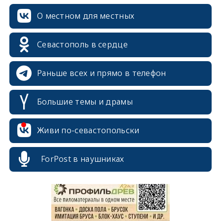
О местном для местных
Севастополь в сердце
Раньше всех и прямо в телефон
Большие темы и драмы
Живи по-севастопольски
erid: 2SDnjcrDNw6
ForPost в наушниках
erid: 2SDnjdPjgYS