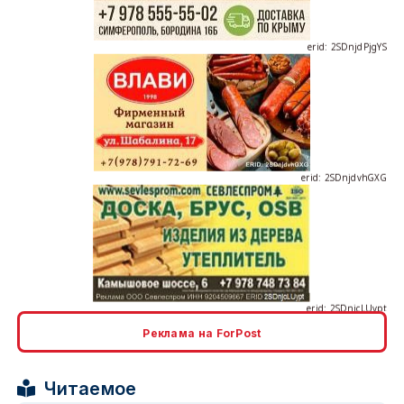
erid: 2SDnjdvhGXG
erid: 2SDnjcLUypt
Реклама на ForPost
erid: 2SDnjcrDNw6
Читаемое