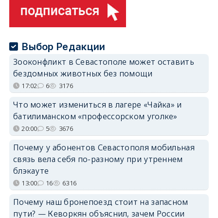
Выбор Редакции
Зооконфликт в Севастополе может оставить
бездомных животных без помощи
17:02
6
3176
Что может измениться в лагере «Чайка» и
батилиманском «профессорском уголке»
20:00
5
3676
Почему у абонентов Севастополя мобильная
связь вела себя по-разному при утреннем
блэкауте
13:00
16
6316
Почему наш бронепоезд стоит на запасном
пути? — Кеворкян объяснил, зачем России