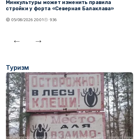
Минкультуры может изменить правила
С
стройки у форта «Северная Балаклава»
д
05/08/2026 20:01
936
Туризм