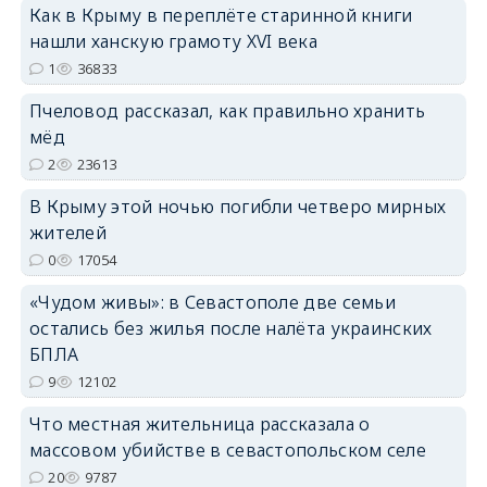
Как в Крыму в переплёте старинной книги
нашли ханскую грамоту XVI века
1
36833
Пчеловод рассказал, как правильно хранить
erid: 2SDnjdPjgYS
мёд
2
23613
В Крыму этой ночью погибли четверо мирных
жителей
0
17054
erid: 2SDnjdvhGXG
«Чудом живы»: в Севастополе две семьи
остались без жилья после налёта украинских
БПЛА
9
12102
Что местная жительница рассказала о
массовом убийстве в севастопольском селе
20
9787