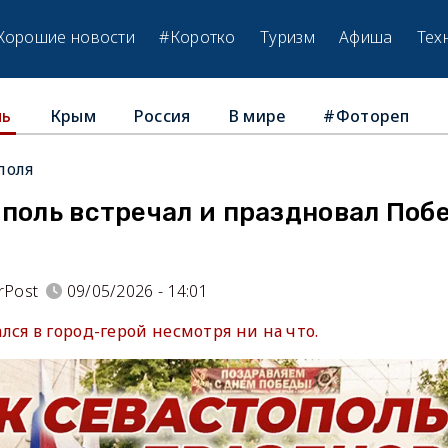
Хорошие новости
#Коротко
Туризм
Афиша
Тех
Крым
Россия
В мире
#Фотореп
ль
поля
ополь встречал и праздновал Поб
rPost
09/05/2026 - 14:01
ся в город-герой несмотря ни на что.