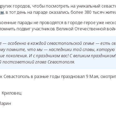
ругих городов, чтобы посмотреть на уникальный севаст
ым
, в тот день на параде оказались более 380 тысяч жите
военные парады не проводятся в городе-герое уже неск
помнить подвиг участников Великой Отечественной войн
е — особенно в каждой севастопольской семье — есть свя
му помните, что мы — наследники той славы, которую
 поколения. И с праздником вас! С великим праздником
й постсоветский глава Севастополя.
к Севастополь в разные годы праздновал 9 Мая, смотри
 Криловец
Ларин