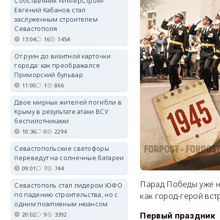
Собственник «ИнтерСтроя»
Евгений Кабанов стал
заслуженным строителем
Севастополя
13:04
16
1454
От руин до визитной карточки
города: как преображался
Приморский бульвар
11:00
1
866
Двое мирных жителей погибли в
Крыму в результате атаки ВСУ
беспилотниками
10:36
0
2294
Севастопольские светофоры
переведут на солнечные батареи
09:01
7
744
Парад Победы уже н
Севастополь стал лидером ЮФО
по падению строительства, но с
как город-герой вст
одним позитивным нюансом
Первый праздник
20:02
9
3392