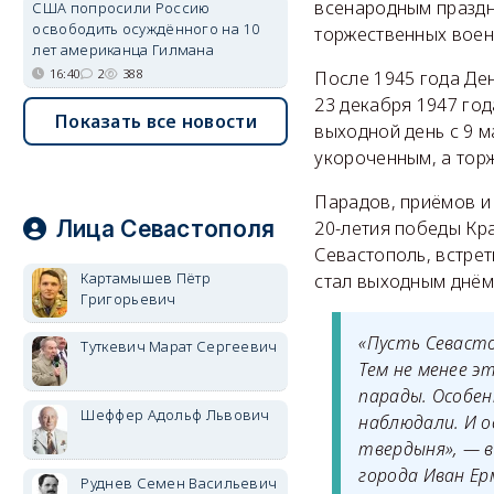
всенародным праздн
США попросили Россию
освободить осуждённого на 10
торжественных воен
лет американца Гилмана
16:40
2
388
После 1945 года Де
23 декабря 1947 го
Показать все новости
выходной день с 9 м
укороченным, а тор
Парадов, приёмов и 
Лица Севастополя
20-летия победы Кра
Севастополь, встрет
Картамышев Пётр
стал выходным днём
Григорьевич
«Пусть Севасто
Туткевич Марат Сергеевич
Тем не менее э
парады. Особен
Шеффер Адольф Львович
наблюдали. И о
твердыня», — 
города Иван Ер
Руднев Семен Васильевич