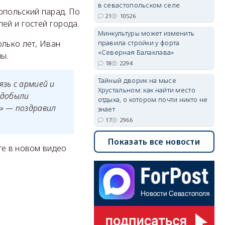
в севастопольском селе
опольский парад. По
21
10526
лей и гостей города.
Минкультуры может изменить
олько лет, Иван
правила стройки у форта
«Северная Балаклава»
ы.
18
2294
Тайный дворик на мысе
зь с армией и
Хрустальном: как найти место
 добыли
отдыха, о котором почти никто не
!» — поздравил
знает
17
2966
Показать все новости
те в новом видео