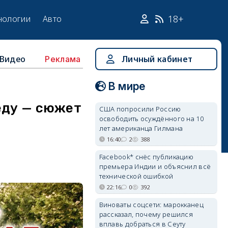
18+
нологии
Авто
Видео
Личный кабинет
Реклама
В мире
еду — сюжет
США попросили Россию
освободить осуждённого на 10
лет американца Гилмана
16:40
2
388
Facebook* снёс публикацию
премьера Индии и объяснил всё
технической ошибкой
22:16
0
392
Виноваты соцсети: марокканец
рассказал, почему решился
вплавь добраться в Сеуту