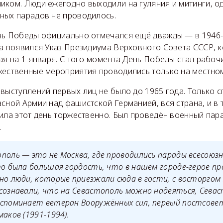
иком. Люди ежегодно выходили на гуляния и митинги, о
ных парадов не проводилось.
нь Победы официально отмечался ещё дважды — в 1946-
да появился Указ Президиума Верховного Совета СССР, 
ая на 1 января. С того момента День Победы стал рабоч
жественные мероприятия проводились только на местном
выступлений первых лиц не было до 1965 года. Только сп
сной Армии над фашистской Германией, вся страна, и в 
ила этот день торжественно. Был проведён военный пара
.
поль — это не Москва, где проводились парады всесоюз
то была большая гордость, что в нашем городе-герое п
но люди, которые приезжали сюда в гости, с восторгом
сознавали, что на Севастополь можно надеяться, Сева
вспоминает ветеран Вооружённых сил, первый постсове
маков (1991-1994).