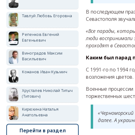
В последующем праз
Тавлуй Любовь Егоровна
Севастополя звучал
«Все парады, которы
Репенков Евгений
люди воспринимали э
Евгеньевич
проходят в Севастоп
Виноградов Максим
Каким был парад 
Васильевич
С 1991-го по 1994 г
Кожанов Иван Кузьмич
возложения цветов.
Военные процессии в
Хрусталев Николай Титыч
торжественных шеств
(Титович)
Кирюхина Наталья
«Черноморский 
Анатольевна
далее. А украи
Перейти в раздел