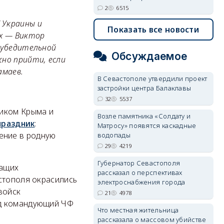
2
6515
 Украины и
Показать все новости
их — Виктор
 убедительной
Обсуждаемое
жно прийти, если
амаев.
В Севастополе утвердили проект
застройки центра Балаклавы
32
5537
ником Крыма и
Возле памятника «Солдату и
праздник
:
Матросу» появятся каскадные
ение в родную
водопады
29
4219
Губернатор Севастополя
жащих
рассказал о перспективах
стополя окрасились
электроснабжения города
войск
21
4978
ад командующий ЧФ
Что местная жительница
рассказала о массовом убийстве