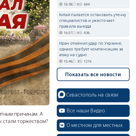
16:59
0
694
Китай пытается остановить утечку
специалистов и ужесточает
правила выезда
16:07
0
436
Иран отменил удар по Украине,
однако требует компенсацию за
атаку на судно
15:46
3
1216
Показать все новости
Севастополь на связи
Все наши Видео
ятным причинам. А
ы стали торжеством?
О местном для местных