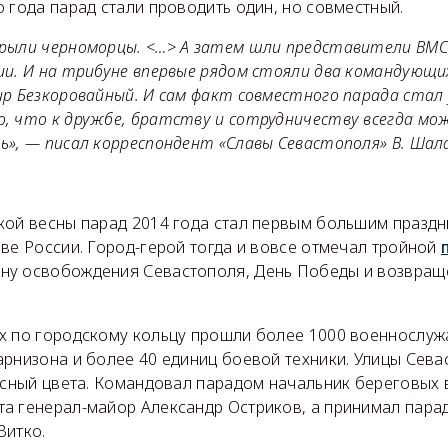
 года парад стали проводить один, но совместный.
рыли черноморцы. <…> А затем шли представители ВМС
ии. И на трибуне впервые рядом стояли два командующ
ир Безкоровайный. И сам факт совместного парада стал
, что к дружбе, братству и сотрудничеству всегда мо
ь», — писал корреспондент «Славы Севастополя» В. Шал
кой весны парад 2014 года стал первым большим празд
ве России. Город-герой тогда и вовсе отмечал тройной
у освобождения Севастополя, День Победы и возвращ
х по городскому кольцу прошли более 1000 военнослу
арнизона и более 40 единиц боевой техники. Улицы Сева
расный цвета. Командовал парадом начальник береговых 
а генерал-майор Александр Остриков, а принимал пар
Витко.