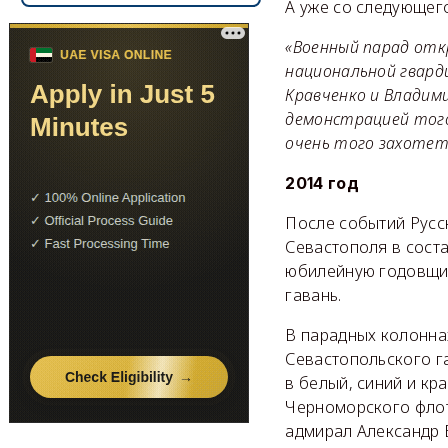
А уже со следующего
«Военный парад отк
национальной гвард
Кравченко и Владим
демонстрацией того
очень того захотет
2014 год
После событий Русс
Севастополя в соста
юбилейную годовщин
гавань.
В парадных колонна
Севастопольского г
в белый, синий и к
Черноморского флот
адмирал Александр 