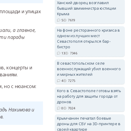
Ханский дворец возглавил
бывший замминистра юстиции
площади и улицах
Крыма
5
7619
али, а главное,
На фоне ресторанного кризиса в
erid: 2SDnjdvhGXG
одном из лучших мест
эти парады
Севастополя открылся бар-
бистро
13
7346
В севастопольском селе
ов, концерты и
военнослужащий убил военного
ованиям.
и мирных жителей
4
7275
, но с нюансом:
Кого в Севастополе готовы взять
на работу для защиты города от
дронов
0
7024
адь Нахимова и
в.
Крымчанин печатал боевые
дроны для СБУ на 3D-принтере в
своей квартире