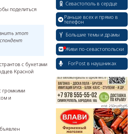
Севастополь в сердце
тобы поделиться
Раньше всех и прямо в
телефон
равнить этот
Большие темы и драмы
еспондент
erid: 2SDnjcrDNw6
Живи по-севастопольски
ForPost в наушниках
странтов с букетами
одцев Красной
erid: 2SDnjdPjgYS
с громкими
ком и
.
объявлен
erid: 2SDnjdvhGXG