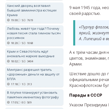
Ханский дворец возглавил
9 мая 1945 года, не
бывший замминистра юстиции
своей радостью.
Крыма
19:00
5
7619
«Пурпур флагов
Любовь живёт три года? Почему
яркий, жизнеут
новая песня стала гимном тысяч
россиянок
А. Липецкий в 
18:20
5
1068
Крым и Севастополь ждут
А к трём часам дня 
аномально жаркие выходные
цветов, знамёнами,
18:02
5
3404
Армии.
Минтранс разрешил тратить
Шествие дошло до п
«дорожные» деньги на защиту от
БПЛА
официальными речам
17:18
1
313
Краснофлотском бул
В Алупке планируют установить
Парады в СССР
памятник именитому фотографу
17:05
0
509
Указом Президиума 