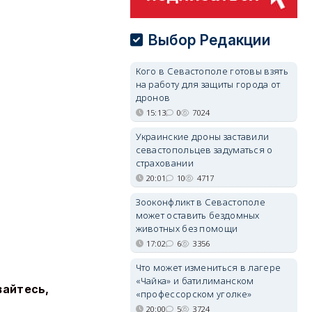
Выбор Редакции
Кого в Севастополе готовы взять
на работу для защиты города от
дронов
15:13
0
7024
Украинские дроны заставили
севастопольцев задуматься о
страховании
20:01
10
4717
Зооконфликт в Севастополе
может оставить бездомных
животных без помощи
17:02
6
3356
Что может измениться в лагере
«Чайка» и батилиманском
вайтесь,
«профессорском уголке»
20:00
5
3724