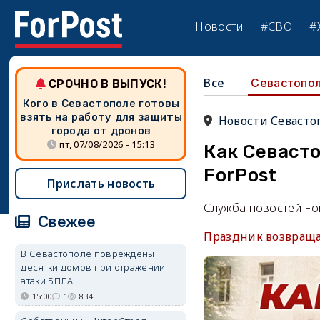
Новости
#СВО
#
Все
Севастопо
СРОЧНО В ВЫПУСК!
Кого в Севастополе готовы
взять на работу для защиты
Новости Севасто
города от дронов
пт, 07/08/2026 - 15:13
Как Севаст
ForPost
Прислать новость
Служба новостей Fo
Свежее
Праздник возвращал
В Севастополе повреждены
десятки домов при отражении
атаки БПЛА
15:00
1
834