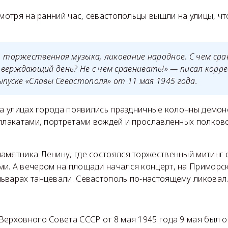
смотря на ранний час, севастопольцы вышли на улицы, ч
, торжественная музыка, ликование народное. С чем с
верждающий день? Не с чем сравнивать!» — писал корр
выпуске «Славы Севастополя» от 11 мая 1945 года.
на улицах города появились праздничные колонны демон
 плакатами, портретами вождей и прославленных полков
амятника Ленину, где состоялся торжественный митинг 
и. А вечером на площади начался концерт, на Приморс
ьварах танцевали. Севастополь по-настоящему ликовал
Верховного Совета СССР от 8 мая 1945 года 9 мая был 