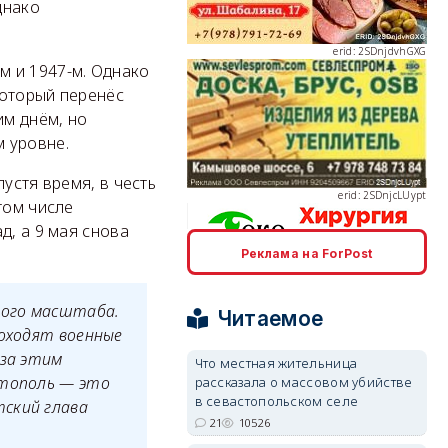
днако
м и 1947-м. Однако
который перенёс
им днём, но
erid: 2SDnjcLUypt
 уровне.
устя время, в честь
том числе
д, а 9 мая снова
Реклама на ForPost
erid: 2SDnjcrDNw6
ного масштаба.
Читаемое
роходят военные
 за этим
Что местная жительница
стополь — это
рассказала о массовом убийстве
в севастопольском селе
тский глава
erid: 2SDnjdPjgYS
21
10526