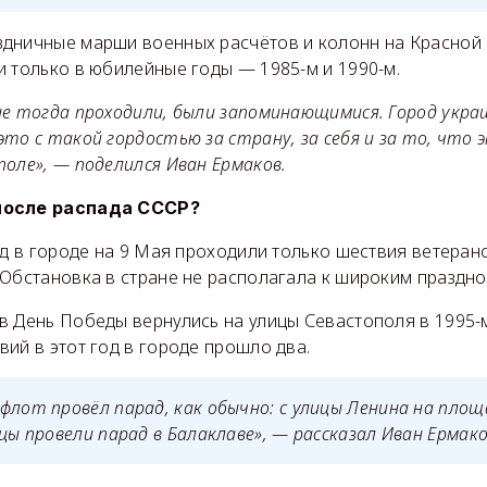
дничные марши военных расчётов и колонн на Красной 
и только в юбилейные годы — 1985-м и 1990-м.
е тогда проходили, были запоминающимися. Город украш
то с такой гордостью за страну, за себя и за то, что 
оле», — поделился Иван Ермаков.
после распада СССР?
од в городе на 9 Мая проходили только шествия ветеран
 Обстановка в стране не располагала к широким праздн
 День Победы вернулись на улицы Севастополя в 1995-м
ий в этот год в городе прошло два.
флот провёл парад, как обычно: с улицы Ленина на площ
нцы провели парад в Балаклаве», — рассказал Иван Ермако