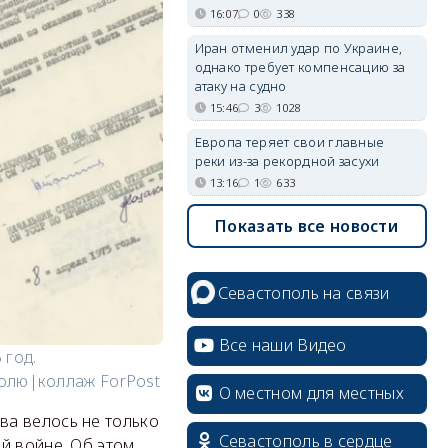
16:07
0
338
Иран отменил удар по Украине,
однако требует компенсацию за
атаку на судно
15:46
3
1028
Европа теряет свои главные
реки из-за рекордной засухи
13:16
1
633
Показать все новости
Севастополь на связи
Все наши Видео
 год.
полю|коллаж ForPost
О местном для местных
ва велось не только
Севастополь в сердце
й войне. Об этом