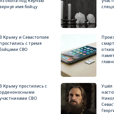
из окопа под Керчью
учас
вернул имя бойцу
спец
В Крыму и Севастополе
Прои
простились с тремя
смар
бойцами СВО
отказ
памят
глав
В Крыму простились с
Ушёл
орденоносными
насто
участниками СВО
Никол
Севас
Георг