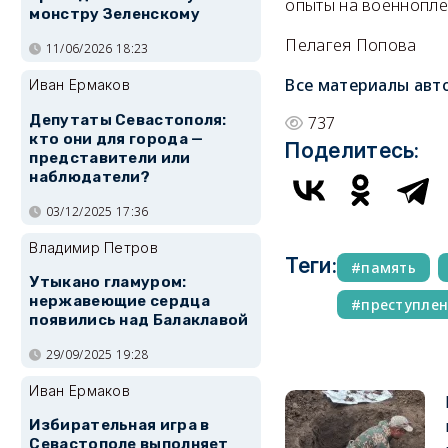
опыты на военнопле
монстру Зеленскому
Пелагея Попова
11/06/2026 18:23
Все материалы авт
Иван Ермаков
Депутаты Севастополя:
737
кто они для города —
Поделитесь:
представители или
наблюдатели?
03/12/2025 17:36
Владимир Петров
Теги:
память
Утыкано гламуром:
нержавеющие сердца
преступле
появились над Балаклавой
29/09/2025 19:28
Иван Ермаков
Избирательная игра в
Севастополе выполняет