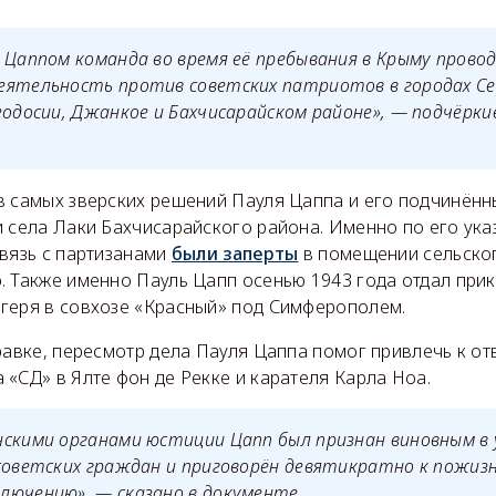
 Цаппом команда во время её пребывания в Крыму прово
еятельность против советских патриотов в городах Се
еодосии, Джанкое и Бахчисарайском районе», — подчёрки
в самых зверских решений Пауля Цаппа и его подчинённ
и села Лаки Бахчисарайского района. Именно по его ука
связь с партизанами
были заперты
в помещении сельског
 Также именно Пауль Цапп осенью 1943 года отдал прик
геря в совхозе «Красный» под Симферополем.
равке, пересмотр дела Пауля Цаппа помог привлечь к от
«СД» в Ялте фон де Рекке и карателя Карла Ноа.
нскими органами юстиции Цапп был признан виновным 
советских граждан и приговорён девятикратно к пожиз
лючению», — сказано в документе.