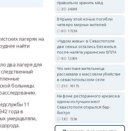
правильно хранить мёд
2
24288
erid: 2SDnjdPjgYS
В Крыму этой ночью погибли
четверо мирных жителей
0
17236
истских лагерях на
«Чудом живы»: в Севастополе
труднее найти
две семьи остались без жилья
после налёта украинских БПЛА
9
12309
erid: 2SDnjdvhGXG
ло два лагеря для
Что местная жительница
 следственный
рассказала о массовом убийстве
опленные
в севастопольском селе
ской больницы.
21
10175
 расследованию.
На фоне ресторанного кризиса в
одном из лучших мест
медслужбы 11
Севастополя открылся бар-
942 года в
бистро
ных умерщвляли,
13
7230
водорода.