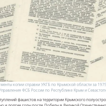
менты копии справки УКГБ по Крымской области за 1975
Управления ФСБ России по Республике Крым и Севасто
туплений фашистов на территории Крымского полуостро
 но и долгие годы после Победы в Великой Отечественно