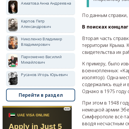
Ахматова Анна Андреевна
По данным справки,
Карпов Петр
Александрович
В поисках концла
Вторая часть справк
Николенко Владимир
Владимирович
территории Крыма. К
свидетельства их ра
Пархоменко Василий
Михайлович
К примеру, было изв
военнопленных: «Ка
Русанов Игорь Юрьевич
изолятор). Одна мес
содержались ещё и 
Однако в 1975 году 
Перейти в раздел
При этом в 1948 го
немецкой армии Эбер
Симферополе всё-та
вводя несчастным с