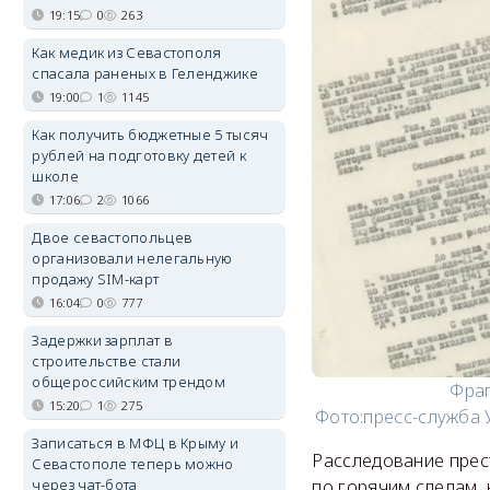
19:15
0
263
Как медик из Севастополя
спасала раненых в Геленджике
19:00
1
1145
Как получить бюджетные 5 тысяч
рублей на подготовку детей к
школе
17:06
2
1066
Двое севастопольцев
организовали нелегальную
продажу SIM-карт
16:04
0
777
Задержки зарплат в
строительстве стали
общероссийским трендом
Фраг
15:20
1
275
Фото:
пресс-служба 
Записаться в МФЦ в Крыму и
Расследование прес
Севастополе теперь можно
через чат-бота
по горячим следам,