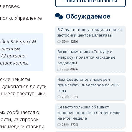
Показать все новости
 человек.
Обсуждаемое
ополю, Управление
В Севастополе утвердили проект
застройки центра Балаклавы
тдел КГБ при СМ
32
5256
явленных
Возле памятника «Солдату и
72 архивно-
Матросу» появятся каскадные
рших коллег.
водопады
28
4096
ские чекисты
Чем Севастополь намерен
привлекать инвесторов до 2039
 докопаться до сути.
года
вшиеся преступники
25
2178
Севастопольцам обещают
рых сообщается о
хорошие новости о бензине уже
на этой неделе
ости, из справок
23
5703
кие медики ставили