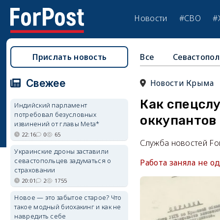
Новости
#СВО
#
Прислать новость
Все
Севастопол
Свежее
Новости Крыма
Как спецсл
Индийский парламент
потребовал безусловных
оккупантов 
извинений от главы Meta*
22:16
0
65
Служба новостей Fo
Украинские дроны заставили
севастопольцев задуматься о
Работа заняла не о
страховании
20:01
2
1755
Новое — это забытое старое? Что
такое модный биохакинг и как не
навредить себе