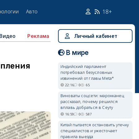
18+
нологии
Авто
Видео
Личный кабинет
Реклама
В мире
упления
Индийский парламент
потребовал безусловных
извинений от главы Meta*
22:16
0
65
Виноваты соцсети: марокканец
рассказал, почему решился
вплавь добраться в Сеуту
16:59
0
587
Китай пытается остановить утечку
специалистов и ужесточает
правила выезда