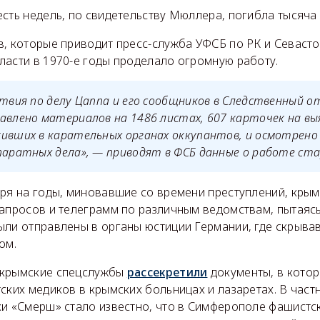
сть недель, по свидетельству Мюллера, погибла тысяча
в, которые приводит пресс-служба УФСБ по РК и Севаст
ласти в 1970-е годы проделало огромную работу.
ствия по делу Цаппа и его сообщников в Следственный о
авлено материалов на 1486 листах, 607 карточек на вы
ивших в карательных органах оккупантов, и осмотрено 
паратных дела», — приводят в ФСБ данные о работе ста
тря на годы, миновавшие со времени преступлений, крым
апросов и телеграмм по различным ведомствам, пытаясь
ыли отправлены в органы юстиции Германии, где скрыва
ом.
 крымские спецслужбы
рассекретили
документы, в кото
ских медиков в крымских больницах и лазаретах. В частн
ки «Смерш» стало известно, что в Симферополе фашистс