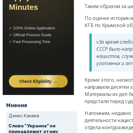
Таким образом за ше
По оценке историко
КГБ по Крымской об
«За время след
СССР было напр
нацистов, служ
уголовных и ап
Кроме этого, несмо
направили десятки з
Материалы их дел б
предстали перед суд
Мнения
Напомним, недавно
Денис Канаев
деятельности нацист
Слово "Украина" не
отдела контрразвед
принадлежит этому