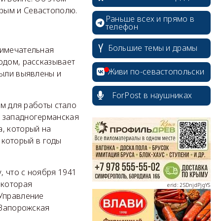
рым и Севастополю.
Раньше всех и прямо в
телефон
Большие темы и драмы
римечательная
одом, рассказывает
Живи по-севастопольски
были выявлены и
ForPost в наушниках
ом для работы стало
erid: 2SDnjcrDNw6
о западногерманская
а, который на
который в годы
, что с ноября 1941
 которая
erid: 2SDnjdPjgYS
 Управление
 Запорожская