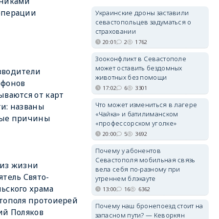
тниками
операции
Украинские дроны заставили
севастопольцев задуматься о
страховании
20:01
2
1762
Зооконфликт в Севастополе
может оставить бездомных
зводители
животных без помощи
тфонов
17:02
6
3301
ываются от карт
Что может измениться в лагере
и: названы
«Чайка» и батилиманском
ные причины
«профессорском уголке»
20:00
5
3692
Почему у абонентов
Севастополя мобильная связь
 из жизни
вела себя по-разному при
ятель Свято-
утреннем блэкауте
ьского храма
13:00
16
6362
тополя протоиерей
Почему наш бронепоезд стоит на
ий Поляков
запасном пути? — Кеворкян