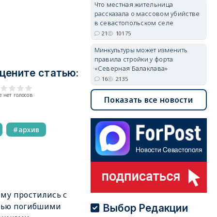
Что местная жительница
рассказала о массовом убийстве
в севастопольском селе
21
10175
Минкультуры может изменить
правила стройки у форта
«Северная Балаклава»
цените статью:
16
2135
 нет голосов
Показать все новости
архив
му простились с
мью погибшими
Выбор Редакции