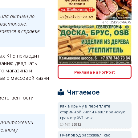
дила активную
erid: 2SDnjdvhGXG
вастополе,
вается в справке
ых КГБ приводит
занию двадцать
erid: 2SDnjcLUypt
о магазина и
Реклама на ForPost
аз о массовой казни
Читаемое
ветственности
Как в Крыму в переплёте
старинной книги нашли ханскую
erid: 2SDnjcrDNw6
грамоту XVI века
в уничтожении
1
36912
ненному
Пчеловод рассказал, как