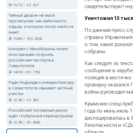
15:11
1
107
свидетельствуют не
Тайный дворик на мысе
Уничтожил 13 тыс
Хрустальном: как найти место
отдыха, о котором почти никто не
По данным пресс-сл
знает
справка Управления
15:00
15
2032
о том, какие доказа
Контракт с Минобороны помог
собраны.
иностранцам получить
российские паспорта в
Как следует из текс
Севастополе
сообщение в зарубе
14:03
0
1792
полиция в местечке
Ради подъезда к онкодиспансеру
проверку оказался
в Севастополе изымают частный
войны руководил ма
участок
12:18
1
502
Крымские спецслужб
Российский топливный рынок
года по июнь-июль 1
ждёт глобальная перенастройка
дислоцировалась в 
12:18
3
2082
безопасности и «СД»
области.