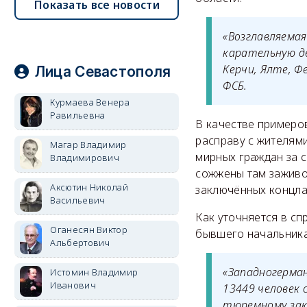
Показать все новости
«Возглавляемая
карательную д
Керчи, Ялте, Ф
Лица Севастополя
ФСБ.
Курмаева Венера
Равильевна
В качестве примеро
расправу с жителям
Магар Владимир
мирных граждан за 
Владимирович
сожжены там заживо.
Аксютин Николай
заключённых концла
Васильевич
Как уточняется в сп
Оганесян Виктор
бывшего начальника 
Альбертович
«Западногерма
Истомин Владимир
Иванович
13449 человек 
тюремному зак