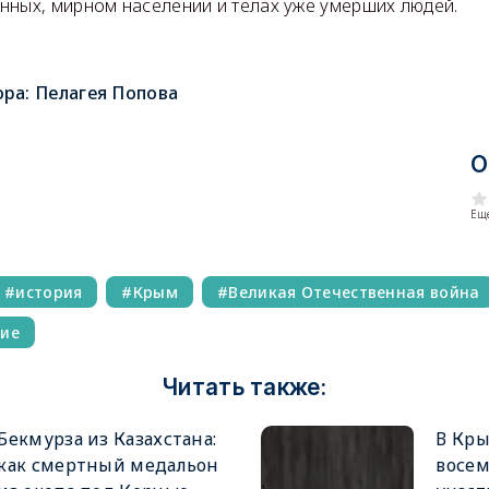
нных, мирном населении и телах уже умерших людей.
ора:
Пелагея Попова
О
Еще
история
Крым
Великая Отечественная война
ние
Читать также:
Бекмурза из Казахстана:
В Кры
как смертный медальон
восе