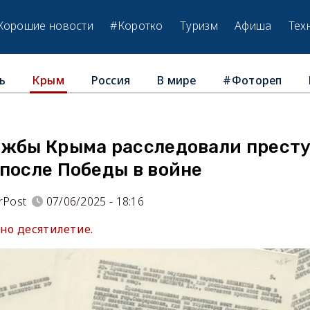
Хорошие новости
#Коротко
Туризм
Афиша
Тех
ь
Россия
В мире
#Фотореп
Крым
ужбы Крыма расследовали прест
после Победы в войне
rPost
07/06/2025 - 18:16
дно десятилетие.