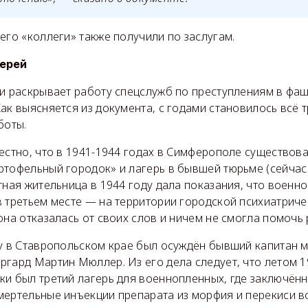
 его «коллеги» также получили по заслугам.
герей
и раскрывает работу спецслужб по преступлениям в фаш
ак выясняется из документа, с годами становилось всё 
боты.
естно, что в 1941-1944 годах в Симферополе существова
ртофельный городок» и лагерь в бывшей тюрьме (сейчас
тная жительница в 1944 году дала показания, что военн
в третьем месте — на территории городской психиатриче
она отказалась от своих слов и ничем не смогла помочь
ду в Ставропольском крае был осуждён бывший капитан 
гард Мартин Мюллер. Из его дела следует, что летом 1
ки был третий лагерь для военнопленных, где заключён
мертельные инъекции препарата из морфия и перекиси 