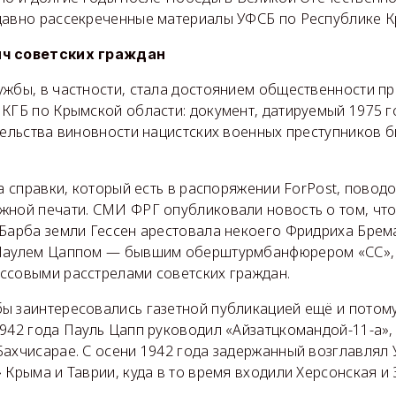
давно рассекреченные материалы УФСБ по Республике К
яч советских граждан
ужбы, в частности, стала достоянием общественности п
 КГБ по Крымской области: документ, датируемый 1975 г
тельства виновности нацистских военных преступников 
та справки, который есть в распоряжении ForPost, повод
жной печати. СМИ ФРГ опубликовали новость о том, чт
 Барба земли Гессен арестовала некоего Фридриха Брем
 Паулем Цаппом — бывшим оберштурмбанфюрером «СС», 
ссовыми расстрелами советских граждан.
ы заинтересовались газетной публикацией ещё и потому
942 года Пауль Цапп руководил «Айзатцкомандой-11-а»,
Бахчисарае. С осени 1942 года задержанный возглавлял
 Крыма и Таврии, куда в то время входили Херсонская и