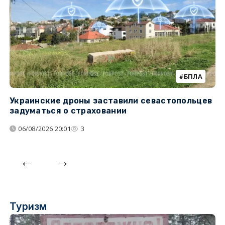
БПЛА
Украинские дроны заставили севастопольцев
Т
задуматься о страховании
н
н
06/08/2026 20:01
3
Туризм