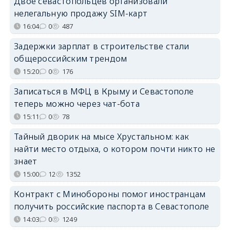
Двое севастопольцев организовали
нелегальную продажу SIM-карт
16:04
0
487
Задержки зарплат в строительстве стали
общероссийским трендом
15:20
0
176
Записаться в МФЦ в Крыму и Севастополе
теперь можно через чат-бота
15:11
0
78
Тайный дворик на мысе Хрустальном: как
найти место отдыха, о котором почти никто не
знает
15:00
12
1352
Контракт с Минобороны помог иностранцам
получить российские паспорта в Севастополе
14:03
0
1249