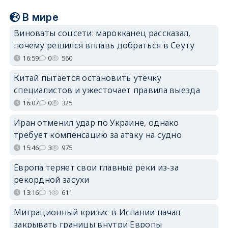
В мире
Виноваты соцсети: марокканец рассказал,
почему решился вплавь добраться в Сеуту
16:59
0
560
Китай пытается остановить утечку
специалистов и ужесточает правила выезда
16:07
0
325
Иран отменил удар по Украине, однако
требует компенсацию за атаку на судно
15:46
3
975
Европа теряет свои главные реки из-за
рекордной засухи
13:16
1
611
Миграционный кризис в Испании начал
закрывать границы внутри Европы