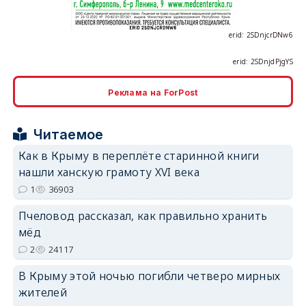
erid: 2SDnjcrDNw6
erid: 2SDnjdPjgYS
erid: 2SDnjdvhGXG
Реклама на ForPost
Читаемое
Как в Крыму в переплёте старинной книги
нашли ханскую грамоту XVI века
1
36903
Пчеловод рассказал, как правильно хранить
мёд
2
24117
В Крыму этой ночью погибли четверо мирных
жителей