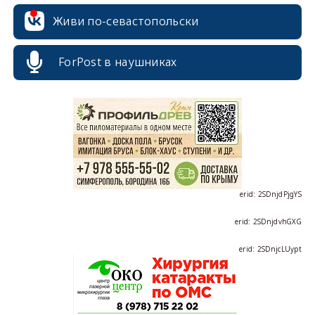
Живи по-севастопольски
ForPost в наушниках
erid: 2SDnjcrDNw6
erid: 2SDnjdPjgYS
erid: 2SDnjdvhGXG
erid: 2SDnjcLUypt