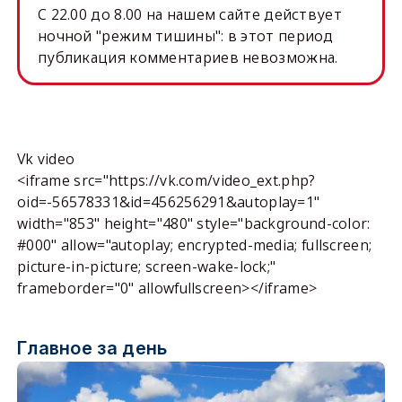
C 22.00 до 8.00 на нашем сайте действует
ночной "режим тишины": в этот период
публикация комментариев невозможна.
Vk video
<iframe src="https://vk.com/video_ext.php?
oid=-56578331&id=456256291&autoplay=1"
width="853" height="480" style="background-color:
#000" allow="autoplay; encrypted-media; fullscreen;
picture-in-picture; screen-wake-lock;"
frameborder="0" allowfullscreen></iframe>
Главное за день