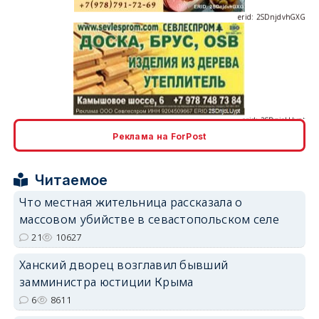
erid: 2SDnjcLUypt
Реклама на ForPost
erid: 2SDnjcrDNw6
Читаемое
Что местная жительница рассказала о
массовом убийстве в севастопольском селе
21
10627
Ханский дворец возглавил бывший
erid: 2SDnjdPjgYS
замминистра юстиции Крыма
6
8611