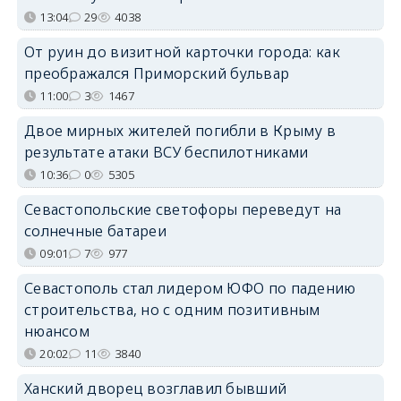
13:04
29
4038
От руин до визитной карточки города: как
преображался Приморский бульвар
11:00
3
1467
Двое мирных жителей погибли в Крыму в
результате атаки ВСУ беспилотниками
10:36
0
5305
Севастопольские светофоры переведут на
солнечные батареи
09:01
7
977
Севастополь стал лидером ЮФО по падению
строительства, но с одним позитивным
нюансом
20:02
11
3840
Ханский дворец возглавил бывший