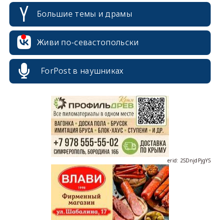
Большие темы и драмы
Живи по-севастопольски
erid: 2SDnjcrDNw6
ForPost в наушниках
erid: 2SDnjdPjgYS
erid: 2SDnjdvhGXG