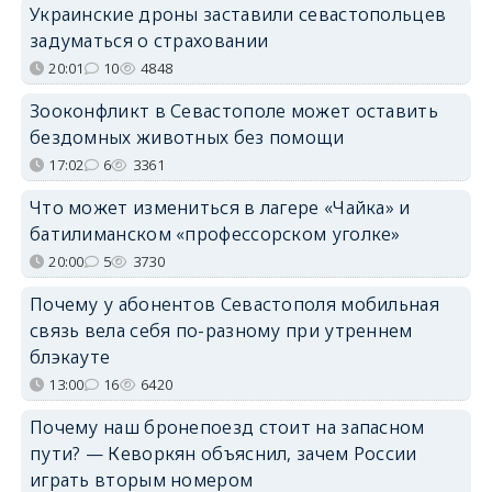
Украинские дроны заставили севастопольцев
задуматься о страховании
20:01
10
4848
Зооконфликт в Севастополе может оставить
бездомных животных без помощи
17:02
6
3361
Что может измениться в лагере «Чайка» и
батилиманском «профессорском уголке»
20:00
5
3730
Почему у абонентов Севастополя мобильная
связь вела себя по-разному при утреннем
блэкауте
13:00
16
6420
Почему наш бронепоезд стоит на запасном
пути? — Кеворкян объяснил, зачем России
играть вторым номером