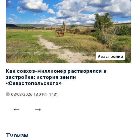
застройка
Как совхоз-миллионер растворялся в
К
застройке: история земли
н
«Севастопольского»
п
08/08/2026 18:01
1481
Туризм