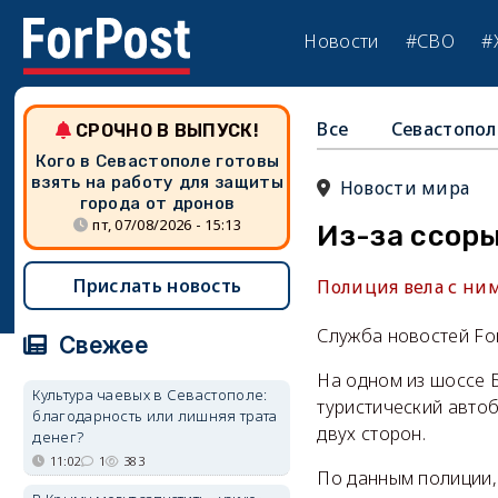
Новости
#СВО
#
Все
Севастопол
СРОЧНО В ВЫПУСК!
Кого в Севастополе готовы
взять на работу для защиты
Новости мира
города от дронов
пт, 07/08/2026 - 15:13
Из-за ссор
Прислать новость
Полиция вела с ним
Служба новостей Fo
Свежее
На одном из шоссе 
Культура чаевых в Севастополе:
туристический автоб
благодарность или лишняя трата
двух сторон.
денег?
11:02
1
383
По данным полиции,