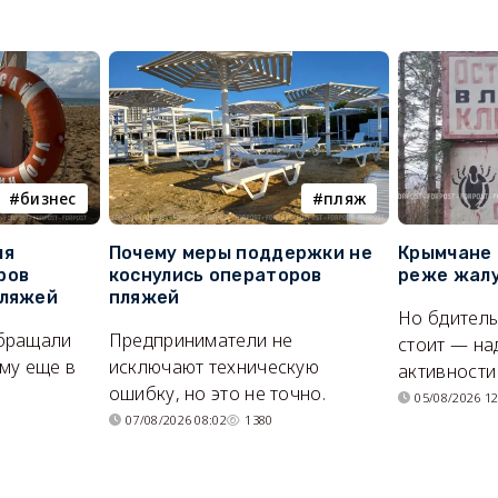
бизнес
пляж
ля
Почему меры поддержки не
Крымчане 
ров
коснулись операторов
реже жалу
пляжей
пляжей
Но бдитель
бращали
Предприниматели не
стоит — на
му еще в
исключают техническую
активности
ошибку, но это не точно.
05/08/2026 12
07/08/2026 08:02
1380