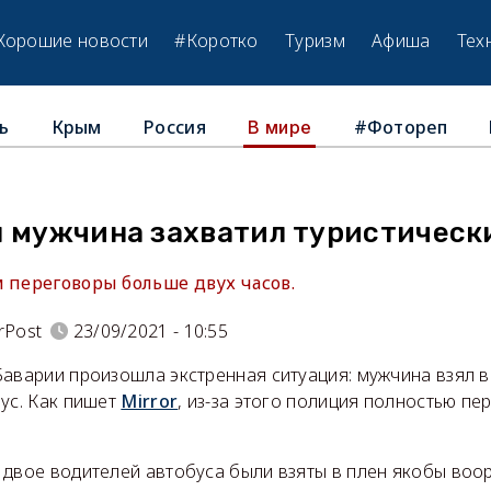
Хорошие новости
#Коротко
Туризм
Афиша
Тех
ь
Крым
Россия
#Фотореп
В мире
ы мужчина захватил туристическ
 переговоры больше двух часов.
rPost
23/09/2021 - 10:55
Баварии произошла экстренная ситуация: мужчина взял 
ус. Как пишет
Mirror
, из-за этого полиция полностью пе
 двое водителей автобуса были взяты в плен якобы во