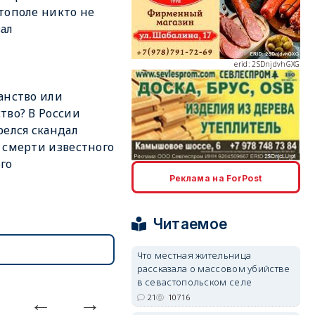
тополе никто не
ал
erid: 2SDnjdvhGXG
анство или
тво? В России
релся скандал
 смерти известного
го
erid: 2SDnjcLUypt
Реклама на ForPost
Читаемое
Что местная жительница
рассказала о массовом убийстве
erid: 2SDnjcrDNw6
в севастопольском селе
21
10716