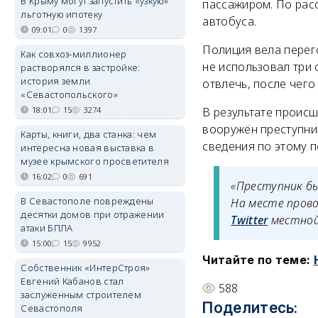
В Крыму могут запустить «узкую»
пассажиром. По рас
льготную ипотеку
автобуса.
09:01
0
1397
Полиция вела перег
Как совхоз-миллионер
не использовал три
растворялся в застройке:
история земли
отвлечь, после чег
«Севастопольского»
18:01
15
3274
В результате происш
вооружён преступни
Карты, книги, два станка: чем
сведения по этому п
интересна новая выставка в
музее крымского просветителя
16:02
0
691
«Преступник бы
В Севастополе повреждены
На месте прово
десятки домов при отражении
Twitter
местной 
атаки БПЛА
15:00
15
9952
Читайте по теме:
Собственник «ИнтерСтроя»
Евгений Кабанов стал
588
заслуженным строителем
Поделитесь:
Севастополя