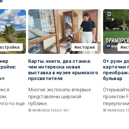
ь
астройка
история
ис
онер
Карты, книги, два станка:
От руин д
тройке:
чем интересна новая
карточки 
выставка в музее крымского
преображ
о»
просветителя
бульвар
ихся
Многие экспонаты впервые
Открывайте
ом,
представлены широкой
проектом F
что-то ещё.
публике.
переулочки
08/08/2026 16:02
691
08/08/2026 11