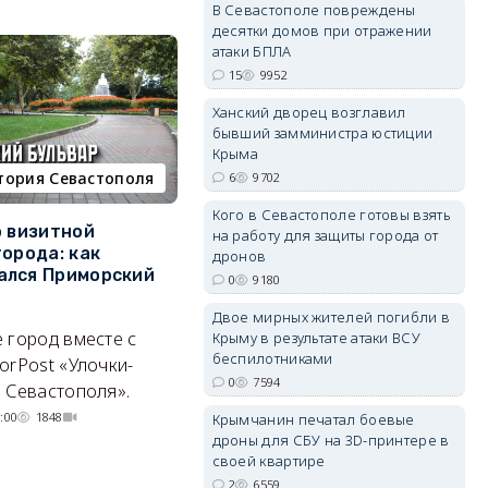
В Севастополе повреждены
десятки домов при отражении
атаки БПЛА
15
9952
erid: 2SDnjdPjgYS
Ханский дворец возглавил
бывший замминистра юстиции
Крыма
тория Севастополя
недвижимость
6
9702
Кого в Севастополе готовы взять
о визитной
Севастополь стал лидером
К
на работу для защиты города от
erid: 2SDnjdvhGXG
города: как
ЮФО по падению
в
дронов
ался Приморский
строительства, но с одним
г
0
9180
позитивным нюансом
Ч
Двое мирных жителей погибли в
 город вместе с
Кризис ударил по регионам
Крыму в результате атаки ВСУ
го
беспилотниками
orPost «Улочки-
совершенно по-разному.
0
7594
 Севастополя».
07/08/2026 20:02
4249
:00
1848
Крымчанин печатал боевые
дроны для СБУ на 3D-принтере в
своей квартире
2
6559