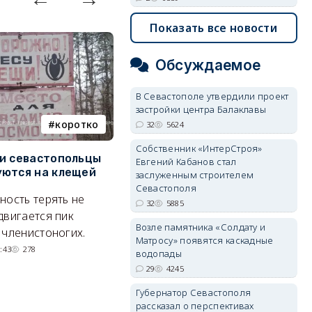
Показать все новости
Обсуждаемое
В Севастополе утвердили проект
застройки центра Балаклавы
коротко
Балаклава
32
5624
Собственник «ИнтерСтроя»
и севастопольцы
В Севастополе утвердили
Н
Евгений Кабанов стал
ются на клещей
проект застройки центра
С
заслуженным строителем
Балаклавы
и
Севастополя
ность терять не
32
5885
Там появится туристический
М
двигается пик
Возле памятника «Солдату и
квартал с отелями и
н
 членистоногих.
Матросу» появятся каскадные
парковками.
:43
278
водопады
05/08/2026 08:01
5624
29
4245
Губернатор Севастополя
рассказал о перспективах