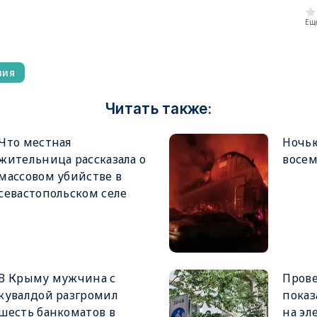
Еще
вия
Читать также:
Что местная
Ночью
жительница рассказала о
восе
массовом убийстве в
севастопольском селе
В Крыму мужчина с
Прове
кувалдой разгромил
показ
шесть банкоматов в
на эл