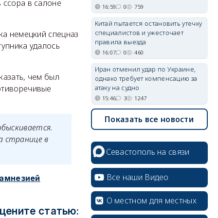
 ссора в салоне
16:59
0
759
Китай пытается остановить утечку
специалистов и ужесточает
ка немецкий спецназ
правила выезда
тупника удалось
16:07
0
460
Иран отменил удар по Украине,
казать, чем был
однако требует компенсацию за
атаку на судно
отиворечивые
15:46
3
1247
Показать все новости
обыскивается.
а странице в
Севастополь на связи
Все наши Видео
 амнезией
О местном для местных
цените статью: