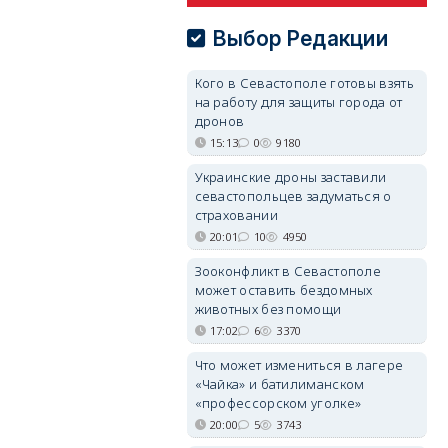
Выбор Редакции
Кого в Севастополе готовы взять
на работу для защиты города от
дронов
15:13
0
9180
Украинские дроны заставили
севастопольцев задуматься о
страховании
20:01
10
4950
Зооконфликт в Севастополе
может оставить бездомных
животных без помощи
17:02
6
3370
Что может измениться в лагере
«Чайка» и батилиманском
«профессорском уголке»
20:00
5
3743