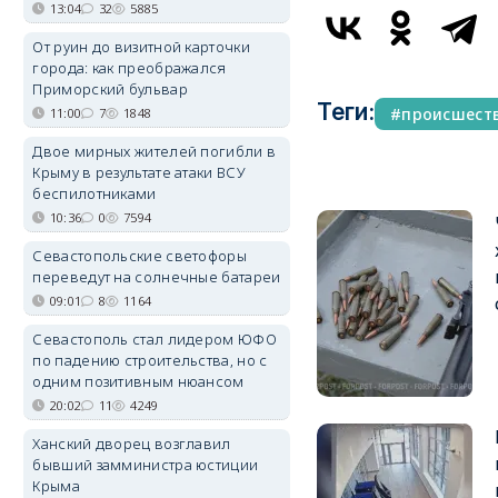
13:04
32
5885
От руин до визитной карточки
города: как преображался
Приморский бульвар
Теги:
происшест
11:00
7
1848
Двое мирных жителей погибли в
Крыму в результате атаки ВСУ
беспилотниками
10:36
0
7594
Севастопольские светофоры
переведут на солнечные батареи
09:01
8
1164
Севастополь стал лидером ЮФО
по падению строительства, но с
одним позитивным нюансом
20:02
11
4249
Ханский дворец возглавил
бывший замминистра юстиции
Крыма