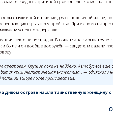
сказам очевидцев, причиной произошедшего могла стать
оворы с мужчиной в течение двух с половиной часов, по
 ослепляющих взрывных устройства. При их помощи прес
о мужчину успешно задержали.
ествия никто не пострадал. В полиции не смогли точно с
к и был ли он вообще вооружён — свидетели давали пр
оводу.
л арестован. Оружие пока не найдено. Автобус всё ещё 
дится криминалистическая экспертиза», — объяснили н
полиции вскоре после происшествия.
На диком острове нашли таинственную женщину с
О