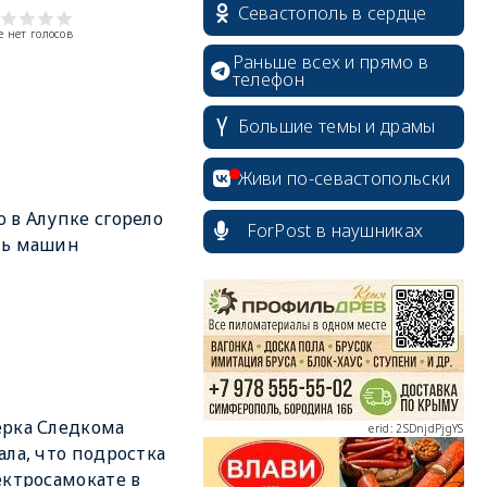
Севастополь в сердце
 нет голосов
Раньше всех и прямо в
телефон
Большие темы и драмы
Живи по-севастопольски
 в Алупке сгорело
ForPost в наушниках
мь машин
erid: 2SDnjcrDNw6
рка Следкома
erid: 2SDnjdPjgYS
ала, что подростка
ектросамокате в