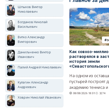
Главное за ден
Шпыхов Виктор
Николаевич
Богданов Николай
Васильевич
Витко Александр
з
Викторович
Как совхоз-милли
Данильченко Виктор
растворялся в зас
Иванович
история земли
«Севастопольског
Палий Андрей Николаевич
На одном из оставш
пустырей построят д
Кулагин Александр
Андреевич
академию тенниса и 
08/08/2026 18:01
3274
Ховрин Николай Иванович