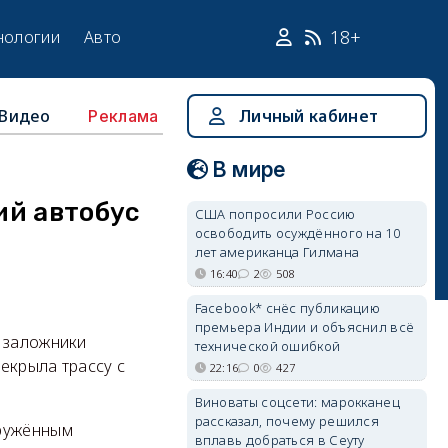
18+
нологии
Авто
Видео
Личный кабинет
Реклама
В мире
ий автобус
США попросили Россию
освободить осуждённого на 10
лет американца Гилмана
16:40
2
508
Facebook* снёс публикацию
премьера Индии и объяснил всё
в заложники
технической ошибкой
рекрыла трассу с
22:16
0
427
Виноваты соцсети: марокканец
рассказал, почему решился
оружённым
вплавь добраться в Сеуту