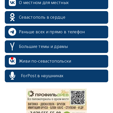
О местном для местных
Севастополь в сердце
Раньше всех и прямо в телефон
Большие темы и драмы
Живи по-севастопольски
erid: 2SDnjcrDNw6
ForPost в наушниках
erid: 2SDnjdPjgYS