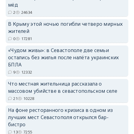
мёд
2
24634
В Крыму этой ночью погибли четверо мирных
жителей
erid: 2SDnjdPjgYS
0
17281
«Чудом живы»: в Севастополе две семьи
остались без жилья после налёта украинских
БПЛА
9
12332
erid: 2SDnjdvhGXG
Что местная жительница рассказала о
массовом убийстве в севастопольском селе
21
10228
На фоне ресторанного кризиса в одном из
лучших мест Севастополя открылся бар-
бистро
13
7255