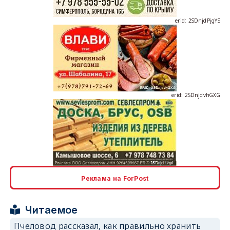
erid: 2SDnjdvhGXG
erid: 2SDnjcLUypt
Реклама на ForPost
Читаемое
erid: 2SDnjcrDNw6
Пчеловод рассказал, как правильно хранить