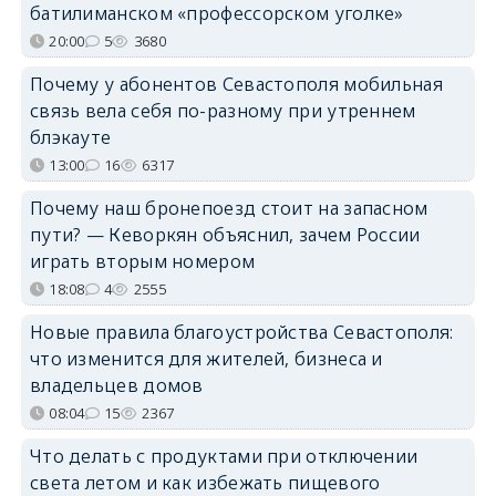
батилиманском «профессорском уголке»
20:00
5
3680
Почему у абонентов Севастополя мобильная
связь вела себя по-разному при утреннем
блэкауте
13:00
16
6317
Почему наш бронепоезд стоит на запасном
пути? — Кеворкян объяснил, зачем России
играть вторым номером
18:08
4
2555
Новые правила благоустройства Севастополя:
что изменится для жителей, бизнеса и
владельцев домов
08:04
15
2367
Что делать с продуктами при отключении
света летом и как избежать пищевого