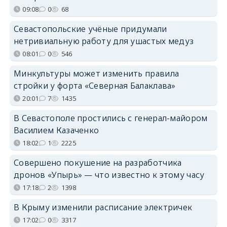
09:08
0
68
Севастопольские учёные придумали
нетривиальную работу для ушастых медуз
08:01
0
546
Минкультуры может изменить правила
стройки у форта «Северная Балаклава»
20:01
7
1435
В Севастополе простились с генерал-майором
Василием Казаченко
18:02
1
2225
Совершено покушение на разработчика
дронов «Упырь» — что известно к этому часу
17:18
2
1398
В Крыму изменили расписание электричек
17:02
0
3317