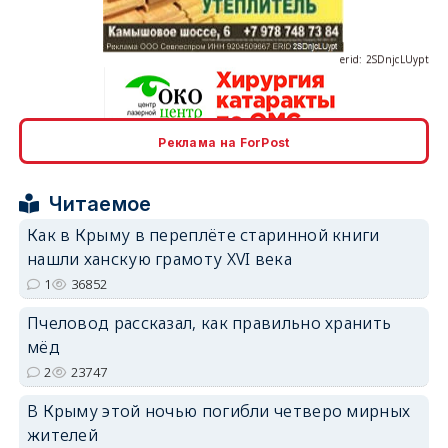
erid: 2SDnjcLUypt
Реклама на ForPost
erid: 2SDnjcrDNw6
Читаемое
Как в Крыму в переплёте старинной книги
нашли ханскую грамоту XVI века
1
36852
erid: 2SDnjdPjgYS
Пчеловод рассказал, как правильно хранить
мёд
2
23747
В Крыму этой ночью погибли четверо мирных
жителей
erid: 2SDnjdvhGXG