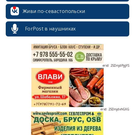
erid: 2SDnjcrDNw6
Живи по-севастопольски
ForPost в наушниках
erid: 2SDnjdPjgYS
erid: 2SDnjdvhGXG