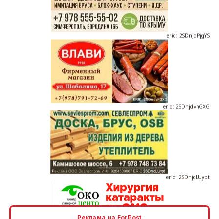
erid: 2SDnjdPjgYS
erid: 2SDnjdvhGXG
erid: 2SDnjcLUypt
Реклама на ForPost