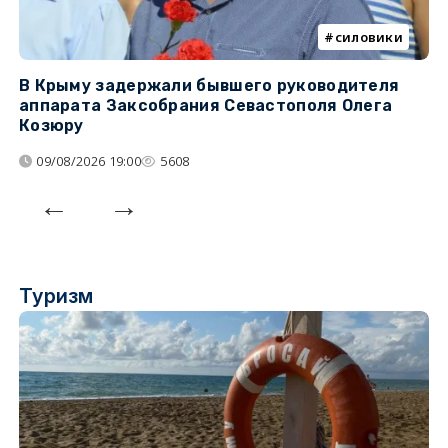
силовики
В Крыму задержали бывшего руководителя
К
аппарата Заксобрания Севастополя Олега
з
Козюру
«
09/08/2026 19:00
5608
Туризм