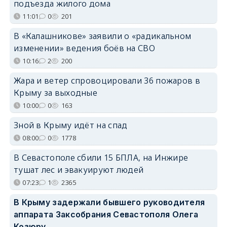
подъезда жилого дома
11:01
0
201
В «Калашникове» заявили о «радикальном
изменении» ведения боёв на СВО
10:16
2
200
Жара и ветер спровоцировали 36 пожаров в
Крыму за выходные
10:00
0
163
Зной в Крыму идёт на спад
08:00
0
1778
В Севастополе сбили 15 БПЛА, на Инжире
тушат лес и эвакуируют людей
07:23
1
2365
В Крыму задержали бывшего руководителя
аппарата Заксобрания Севастополя Олега
Козюру