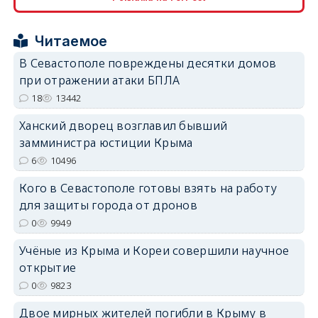
erid: 2SDnjcrDNw6
Читаемое
В Севастополе повреждены десятки домов
при отражении атаки БПЛА
18
13442
erid: 2SDnjdPjgYS
Ханский дворец возглавил бывший
замминистра юстиции Крыма
6
10496
Кого в Севастополе готовы взять на работу
для защиты города от дронов
erid: 2SDnjdvhGXG
0
9949
Учёные из Крыма и Кореи совершили научное
открытие
0
9823
Двое мирных жителей погибли в Крыму в