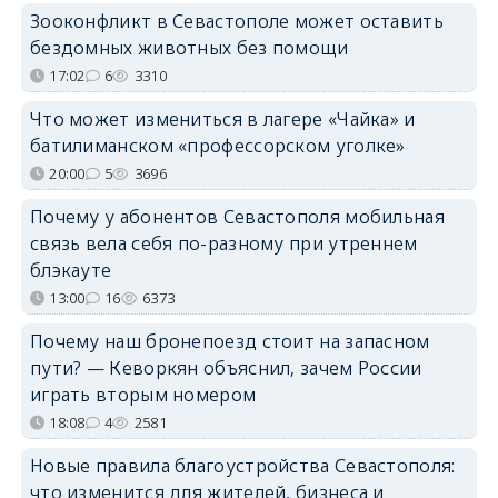
Зооконфликт в Севастополе может оставить
бездомных животных без помощи
17:02
6
3310
Что может измениться в лагере «Чайка» и
батилиманском «профессорском уголке»
20:00
5
3696
Почему у абонентов Севастополя мобильная
связь вела себя по-разному при утреннем
блэкауте
13:00
16
6373
Почему наш бронепоезд стоит на запасном
пути? — Кеворкян объяснил, зачем России
играть вторым номером
18:08
4
2581
Новые правила благоустройства Севастополя:
что изменится для жителей, бизнеса и