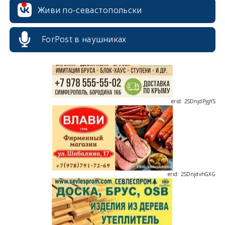
Живи по-севастопольски
ForPost в наушниках
erid: 2SDnjdPjgYS
erid: 2SDnjdvhGXG
erid: 2SDnjcLUypt