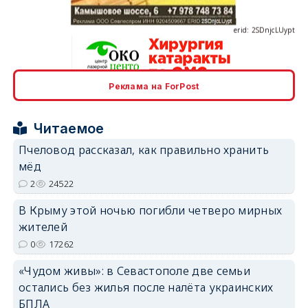
erid: 2SDnjcrDNw6
Реклама на ForPost
Читаемое
Пчеловод рассказал, как правильно хранить
мёд
erid: 2SDnjdPjgYS
2
24522
В Крыму этой ночью погибли четверо мирных
жителей
0
17262
«Чудом живы»: в Севастополе две семьи
erid: 2SDnjdvhGXG
остались без жилья после налёта украинских
БПЛА