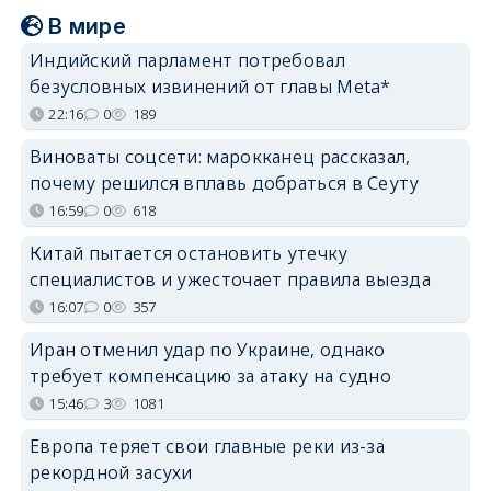
В мире
Индийский парламент потребовал
безусловных извинений от главы Meta*
22:16
0
189
Виноваты соцсети: марокканец рассказал,
почему решился вплавь добраться в Сеуту
16:59
0
618
Китай пытается остановить утечку
специалистов и ужесточает правила выезда
16:07
0
357
Иран отменил удар по Украине, однако
требует компенсацию за атаку на судно
15:46
3
1081
Европа теряет свои главные реки из-за
рекордной засухи