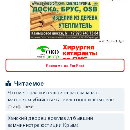
erid: 2SDnjcLUypt
Реклама на ForPost
erid: 2SDnjcrDNw6
Читаемое
Что местная жительница рассказала о
массовом убийстве в севастопольском селе
21
10698
erid: 2SDnjdPjgYS
Ханский дворец возглавил бывший
замминистра юстиции Крыма