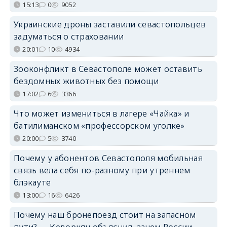
15:13
0
9052
Украинские дроны заставили севастопольцев
задуматься о страховании
20:01
10
4934
Зооконфликт в Севастополе может оставить
бездомных животных без помощи
17:02
6
3366
Что может измениться в лагере «Чайка» и
батилиманском «профессорском уголке»
20:00
5
3740
Почему у абонентов Севастополя мобильная
связь вела себя по-разному при утреннем
блэкауте
13:00
16
6426
Почему наш бронепоезд стоит на запасном