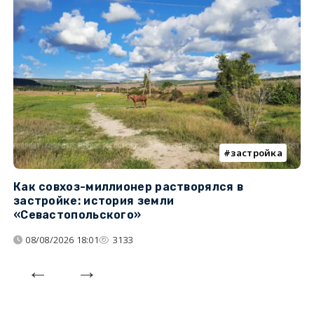
застройка
Как совхоз-миллионер растворялся в
К
застройке: история земли
н
«Севастопольского»
п
08/08/2026 18:01
3133