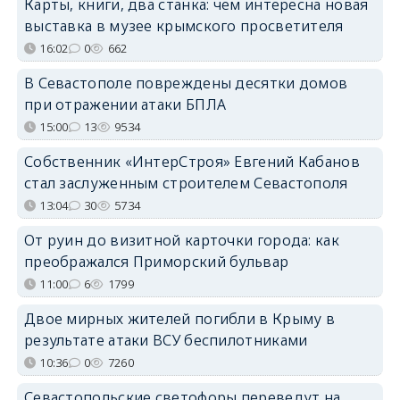
Карты, книги, два станка: чем интересна новая
выставка в музее крымского просветителя
16:02
0
662
В Севастополе повреждены десятки домов
при отражении атаки БПЛА
15:00
13
9534
Собственник «ИнтерСтроя» Евгений Кабанов
стал заслуженным строителем Севастополя
13:04
30
5734
От руин до визитной карточки города: как
преображался Приморский бульвар
11:00
6
1799
Двое мирных жителей погибли в Крыму в
результате атаки ВСУ беспилотниками
10:36
0
7260
Севастопольские светофоры переведут на