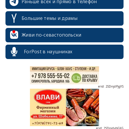
Раньше всех и прямо в телефон
Большие темы и драмы
erid: 2SDnjcrDNw6
Живи по-севастопольски
ForPost в наушниках
erid: 2SDnjdPjgYS
erid: 2SDnjdvhGXG