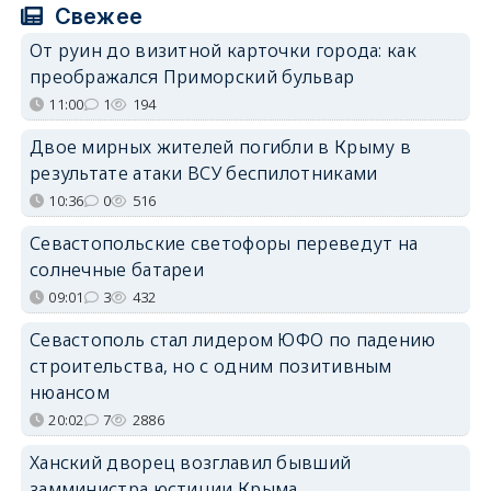
Свежее
От руин до визитной карточки города: как
преображался Приморский бульвар
11:00
1
194
Двое мирных жителей погибли в Крыму в
результате атаки ВСУ беспилотниками
10:36
0
516
Севастопольские светофоры переведут на
солнечные батареи
09:01
3
432
Севастополь стал лидером ЮФО по падению
строительства, но с одним позитивным
нюансом
20:02
7
2886
Ханский дворец возглавил бывший
замминистра юстиции Крыма