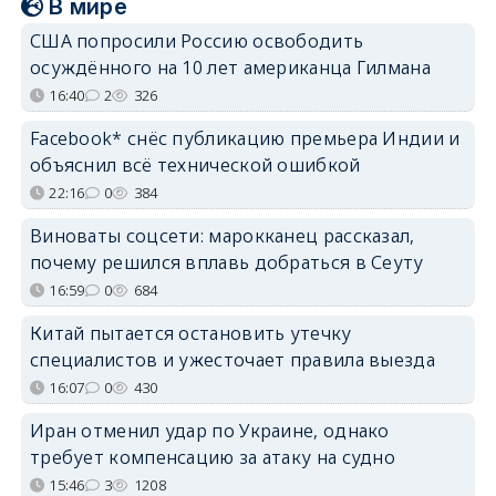
В мире
США попросили Россию освободить
осуждённого на 10 лет американца Гилмана
16:40
2
326
Facebook* снёс публикацию премьера Индии и
объяснил всё технической ошибкой
22:16
0
384
Виноваты соцсети: марокканец рассказал,
почему решился вплавь добраться в Сеуту
16:59
0
684
Китай пытается остановить утечку
специалистов и ужесточает правила выезда
16:07
0
430
Иран отменил удар по Украине, однако
требует компенсацию за атаку на судно
15:46
3
1208