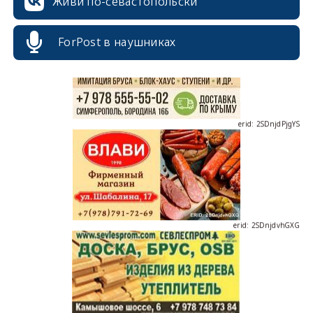
Живи по-севастопольски
ForPost в наушниках
erid: 2SDnjdPjgYS
erid: 2SDnjdvhGXG
erid: 2SDnjcLUypt