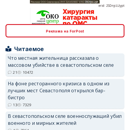
Реклама на ForPost
erid: 2SDnjcrDNw6
Читаемое
Что местная жительница рассказала о
массовом убийстве в севастопольском селе
21
10472
erid: 2SDnjdPjgYS
На фоне ресторанного кризиса в одном из
лучших мест Севастополя открылся бар-
бистро
13
7329
В севастопольском селе военнослужащий убил
erid: 2SDnjdvhGXG
военного и мирных жителей