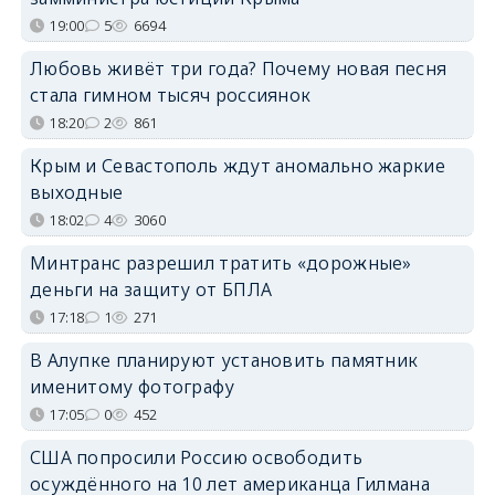
19:00
5
6694
Любовь живёт три года? Почему новая песня
стала гимном тысяч россиянок
18:20
2
861
Крым и Севастополь ждут аномально жаркие
выходные
18:02
4
3060
Минтранс разрешил тратить «дорожные»
деньги на защиту от БПЛА
17:18
1
271
В Алупке планируют установить памятник
именитому фотографу
17:05
0
452
США попросили Россию освободить
осуждённого на 10 лет американца Гилмана