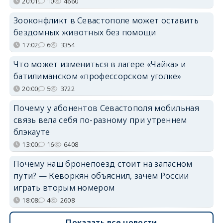
20:01
10
4660
Зооконфликт в Севастополе может оставить
бездомных животных без помощи
17:02
6
3354
Что может измениться в лагере «Чайка» и
батилиманском «профессорском уголке»
20:00
5
3722
Почему у абонентов Севастополя мобильная
связь вела себя по-разному при утреннем
блэкауте
13:00
16
6408
Почему наш бронепоезд стоит на запасном
пути? — Кеворкян объяснил, зачем России
играть вторым номером
18:08
4
2608
Показать все новости