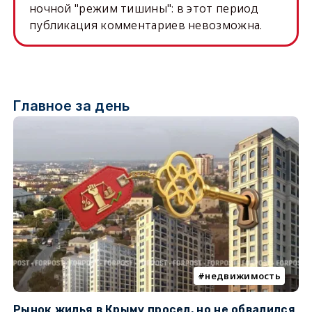
ночной "режим тишины": в этот период
публикация комментариев невозможна.
Главное за день
недвижимость
Рынок жилья в Крыму просел, но не обвалился
Б