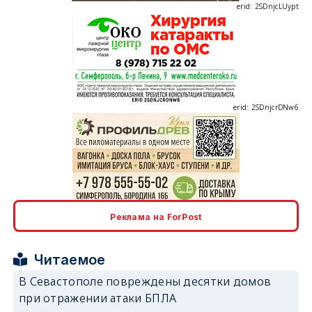
erid: 2SDnjcLUypt
erid: 2SDnjcrDNw6
erid: 2SDnjdPjgYS
Реклама на ForPost
Читаемое
В Севастополе повреждены десятки домов
при отражении атаки БПЛА
erid: 2SDnjdvhGXG