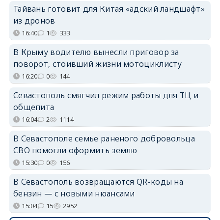
Тайвань готовит для Китая «адский ландшафт»
из дронов
16:40
1
333
В Крыму водителю вынесли приговор за
поворот, стоивший жизни мотоциклисту
16:20
0
144
Севастополь смягчил режим работы для ТЦ и
общепита
16:04
2
1114
В Севастополе семье раненого добровольца
СВО помогли оформить землю
15:30
0
156
В Севастополь возвращаются QR-коды на
бензин — с новыми нюансами
15:04
15
2952