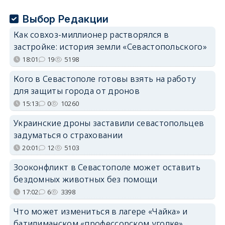
Выбор Редакции
Как совхоз-миллионер растворялся в
застройке: история земли «Севастопольского»
18:01
19
5198
Кого в Севастополе готовы взять на работу
для защиты города от дронов
15:13
0
10260
Украинские дроны заставили севастопольцев
задуматься о страховании
20:01
12
5103
Зооконфликт в Севастополе может оставить
бездомных животных без помощи
17:02
6
3398
Что может измениться в лагере «Чайка» и
батилиманском «профессорском уголке»