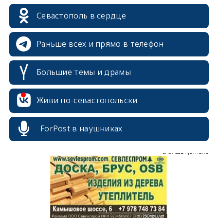
erid: 2SDnjcrDNw6
Севастополь в сердце
Раньше всех и прямо в телефон
Большие темы и драмы
erid: 2SDnjdPjgYS
Живи по-севастопольски
ForPost в наушниках
erid: 2SDnjdvhGXG