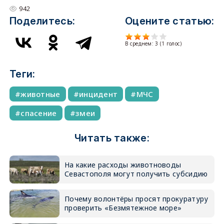
942
Поделитесь:
Оцените статью:
В среднем:
3
(
1
голос)
Теги:
животные
инцидент
МЧС
спасение
змеи
Читать также:
На какие расходы животноводы
Севастополя могут получить субсидию
Почему волонтёры просят прокуратуру
проверить «Безмятежное море»