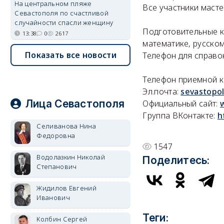
На центральном пляже
Все участники маст
Севастополя по счастливой
случайности спасли женщину
Подготовительные к
13:38
0
2617
математике, русском
Показать все новости
Телефон для справ
Телефон приемной ко
Эл.почта:
sevastopo
Лица Севастополя
Официальный сайт:
Группа ВКонтакте:
h
Селиванова Нина
Федоровна
1547
Водолазкин Николай
Поделитесь:
Степанович
Жидилов Евгений
Иванович
Теги:
Колбин Сергей