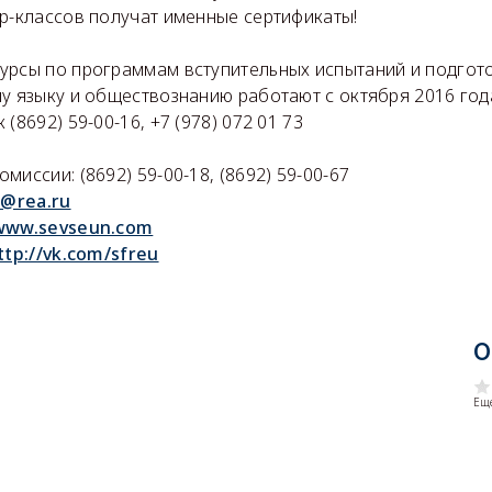
ер-классов получат именные сертификаты!
урсы по программам вступительных испытаний и подгото
у языку и обществознанию работают с октября 2016 года
ок
(
8692) 59-00-16, +7 (978) 072 01 73
миссии: (8692) 59-00-18, (8692) 59-00-67
l@rea.ru
www.sevseun.com
ttp://vk.com/sfreu
О
Еще