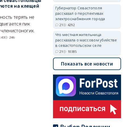
и севастопольцы
В Севастополе утвердили
Н
ются на клещей
проект застройки центра
С
Губернатор Севастополя
Балаклавы
и
рассказал о перспективах
ность терять не
электроснабжения города
Там появится туристический
М
двигается пик
21
4292
квартал с отелями и
н
 членистоногих.
Что местная жительница
парковками.
:43
246
рассказала о массовом убийстве
05/08/2026 08:01
5491
в севастопольском селе
21
10385
Показать все новости