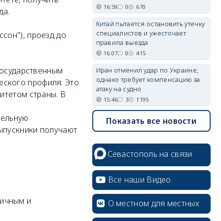
16:59
0
670
да.
Китай пытается остановить утечку
специалистов и ужесточает
ссон"), проезд до
правила выезда
16:07
0
415
государственным
Иран отменил удар по Украине,
однако требует компенсацию за
ского профиля. Это
атаку на судно
итетом страны. В
15:46
3
1195
тельную
Показать все новости
выпускники получают
Севастополь на связи
Все наши Видео
ничным и
О местном для местных