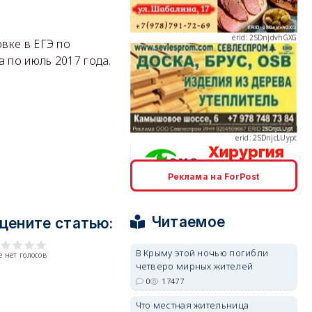
вке в ЕГЭ по
 по июль 2017 года.
erid: 2SDnjcLUypt
Реклама на ForPost
erid: 2SDnjcrDNw6
Читаемое
цените статью:
В Крыму этой ночью погибли
 нет голосов
четверо мирных жителей
0
17477
erid: 2SDnjdPjgYS
Что местная жительница