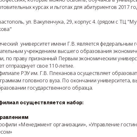
овительных курсах и льготах для абитуриентов 2017 го
вастополь, ул. Вакуленчука, 29, корпус 4. (рядом с ТЦ "Му
кова"
ческий университет имени Г.В. является федеральным 
ательным учреждением высшего образования экономиче
ии, по праву признанный Первым экономическим универс
ет отпразднует свое 110-летие.
филиале РЭУ им. Г.В. Плеханова осуществляет образова
ограммам головного вуза. По окончании университета, 
разовании государственного образца.
филиал осуществляется набор:
правлениям
офили «Менеджмент организации», «Управление гости
есом»