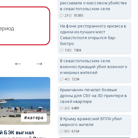
рассказала о массовом убийстве
в севастопольском селе
21
10385
На фоне ресторанного кризиса в
период
одном из лучших мест
erid: 2SDnjdvhGXG
Севастополя открылся бар-
бистро
13
7308
В севастопольском селе
военнослужащий убил военного
и мирных жителей
4
7234
Крымчанин печатал боевые
дроны для СБУ на 3D-принтере в
своей квартире
2
6489
катера
электроснабжение
В Крыму вражеский БПЛА убил
мирного жителя
0
6154
й БЭК выгнал
Губернатор Севастополя
П