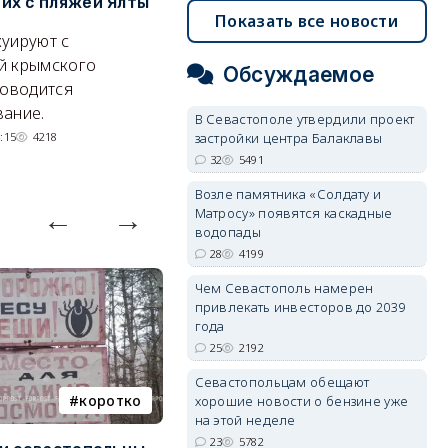
х с пляжей Ялты
рассказал о перспективах
к
Показать все новости
электроснабжения города
п
уируют с
Энергетики, подчеркнул он,
П
й крымского
Обсуждаемое
делают практически
и
роводится
невозможное.
ош
ание.
В Севастополе утвердили проект
07/08/2026 10:13
4292
застройки центра Балаклавы
:15
4218
32
5491
Возле памятника «Солдату и
Матросу» появятся каскадные
водопады
28
4199
Чем Севастополь намерен
привлекать инвесторов до 2039
года
25
2192
Севастопольцам обещают
коротко
Балаклава
хорошие новости о бензине уже
на этой неделе
23
5782