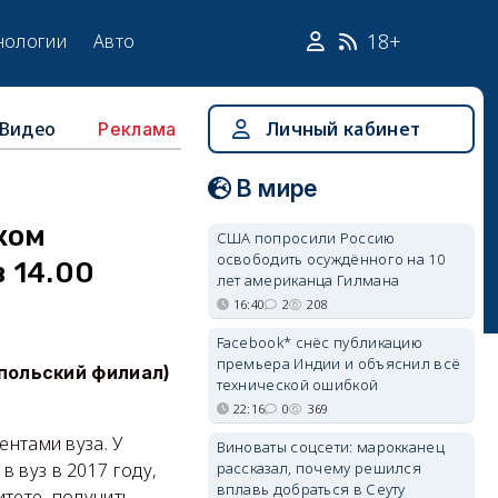
18+
нологии
Авто
Видео
Личный кабинет
Реклама
В мире
ком
США попросили Россию
освободить осуждённого на 10
 14.00
лет американца Гилмана
16:40
2
208
Facebook* снёс публикацию
премьера Индии и объяснил всё
опольский филиал)
технической ошибкой
22:16
0
369
ентами вуза. У
Виноваты соцсети: марокканец
рассказал, почему решился
 вуз в 2017 году,
вплавь добраться в Сеуту
тете, получить