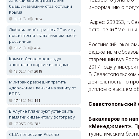
Ханский дворец возглавил
бывший замминистра юстиции
информацию о подгот
Крыма
19:00
1
3034
Адрес: 299053, г. Се
остановки "Меньши
Любовь живёт три года? Почему
новая песня стала гимном тысяч
россиянок
Российский экономи
18:20
1
434
бюджетным образов
Крым и Севастополь ждут
старейший вуз Росс
аномально жаркие выходные
2017 году университ
18:02
4
2018
В Севастопольском 
деятельность по пр
Минтранс разрешил тратить
«дорожные» деньги на защиту от
диплом о высшем об
БПЛА
17:18
1
161
Севастопольский 
В Алупке планируют установить
памятник именитому фотографу
Бакалавров по на
17:05
0
286
Пр
«Менеджмент».
туристическим бизн
США попросили Россию