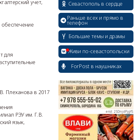
галтерский учет,
Севастополь в сердце
Раньше всех и прямо в
телефон
 обеспечение
Большие темы и драмы
erid: 2SDnjcrDNw6
Живи по-севастопольски
т для
 вступительные
ForPost в наушниках
erid: 2SDnjdPjgYS
В. Плеханова в 2017
чения
лиал РЭУ им. Г.В.
ский язык,
erid: 2SDnjdvhGXG