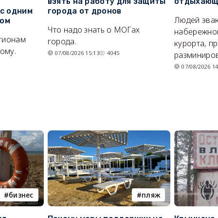
взять на работу для защиты
отдыхающи
 с одним
города от дронов
Людей эвак
сом
Что надо знать о МОГах
набережно
егионам
города.
курорта, п
ому.
07/08/2026 15:13
4045
разминиров
07/08/2026 14
бизнес
пляж