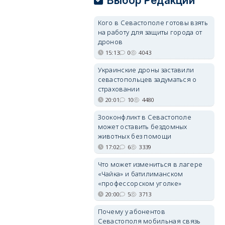
Выбор Редакции
Кого в Севастополе готовы взять
на работу для защиты города от
дронов
15:13
0
4043
Украинские дроны заставили
севастопольцев задуматься о
страховании
20:01
10
4480
Зооконфликт в Севастополе
может оставить бездомных
животных без помощи
17:02
6
3339
Что может измениться в лагере
«Чайка» и батилиманском
«профессорском уголке»
20:00
5
3713
Почему у абонентов
Севастополя мобильная связь