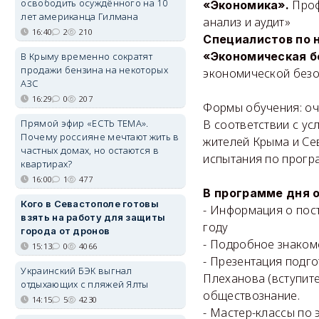
освободить осуждённого на 10
Проф
«Экономика».
лет американца Гилмана
анализ и аудит»
16:40
2
210
Специалистов по 
«Экономическая б
В Крыму временно сократят
продажи бензина на некоторых
экономической безо
АЗС
16:29
0
207
Формы обучения: очн
Прямой эфир «ЕСТЬ ТЕМА».
В соответствии с у
Почему россияне мечтают жить в
жителей Крыма и Се
частных домах, но остаются в
испытания по програ
квартирах?
16:00
1
477
В программе дня 
Кого в Севастополе готовы
- Информация о пост
взять на работу для защиты
году
города от дронов
- Подробное знаком
15:13
0
4066
- Презентация подго
Украинский БЭК выгнал
Плеханова (вступите
отдыхающих с пляжей Ялты
обществознание.
14:15
5
4230
- Мастер-классы по