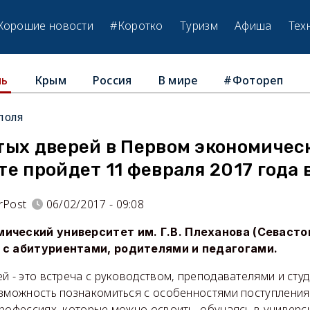
Хорошие новости
#Коротко
Туризм
Афиша
Тех
Крым
Россия
В мире
#Фотореп
ль
поля
тых дверей в Первом экономичес
е пройдет 11 февраля 2017 года в
rPost
06/02/2017 - 09:08
ический университет им. Г.В. Плеханова (Севаст
 с абитуриентами, родителями и педагогами.
й - это встреча с руководством, преподавателями и студ
зможность познакомиться с особенностями поступления в
рофессиях, которые можно освоить, обучаясь в универси