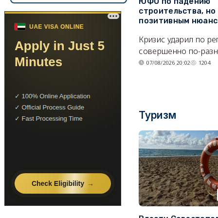
ЮФО по падению
строительства, но
позитивным нюан
Кризис ударил по р
совершенно по-разн
07/08/2026 20:02
1204
Туризм