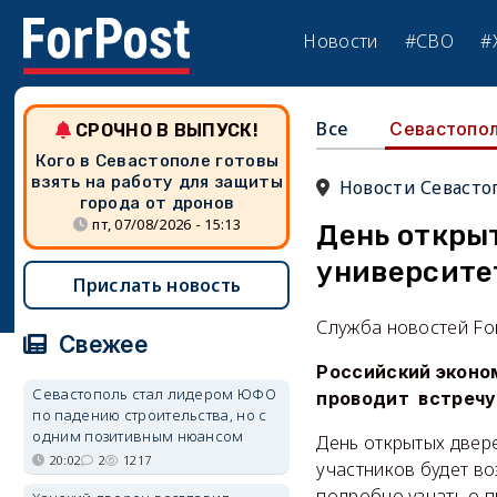
Новости
#СВО
#
Все
Севастопо
СРОЧНО В ВЫПУСК!
Кого в Севастополе готовы
взять на работу для защиты
Новости Севасто
города от дронов
пт, 07/08/2026 - 15:13
День откры
университет
Прислать новость
Служба новостей Fo
Свежее
Российский эконом
Севастополь стал лидером ЮФО
проводит встречу
по падению строительства, но с
одним позитивным нюансом
День открытых двере
20:02
2
1217
участников будет во
подробно узнать о п