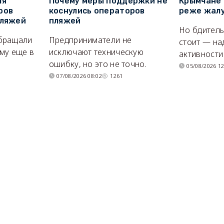
ля
Почему меры поддержки не
Крымчане 
ров
коснулись операторов
реже жалу
пляжей
пляжей
Но бдитель
бращали
Предприниматели не
стоит — на
му еще в
исключают техническую
активности
ошибку, но это не точно.
05/08/2026 12
07/08/2026 08:02
1261