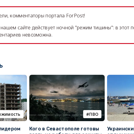
ли, комментаторы портала ForPost!
на нашем сайте действует ночной "режим тишины": в этот 
ентариев невозможна.
ь
ижимость
ПВО
 лидером
Кого в Севастополе готовы
Украински