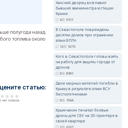
Ханский дворец возглавил
бывший замминистра юстиции
Крыма
6
9511
В Севастополе повреждены
erid: 2SDnjdvhGXG
ьше полугода назад.
десятки домов при отражении
убого топлива около
атаки БПЛА
12
9270
Кого в Севастополе готовы взять
на работу для защиты города от
дронов
0
8981
Двое мирных жителей погибли в
цените статью:
Крыму в результате атаки ВСУ
беспилотниками
0
7064
 нет голосов
Крымчанин печатал боевые
дроны для СБУ на 3D-принтере в
своей квартире
2
6557