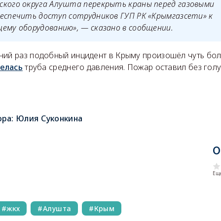
ского округа Алушта перекрыть краны перед газовыми
еспечить доступ сотрудников ГУП РК «Крымгазсети» к
ему оборудованию», — сказано в сообщении.
ний раз подобный инцидент в Крыму произошёл чуть бол
релась
труба среднего давления. Пожар оставил без гол
ора:
Юлия Суконкина
О
Еще
жкх
Алушта
Крым