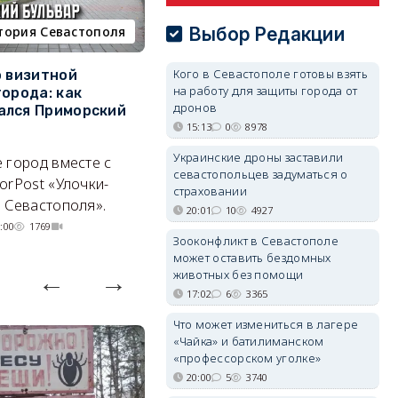
тория Севастополя
недвижимость
Выбор Редакции
Кого в Севастополе готовы взять
о визитной
Севастополь стал лидером
К
на работу для защиты города от
города: как
ЮФО по падению
в
дронов
ался Приморский
строительства, но с одним
г
позитивным нюансом
15:13
0
8978
Ч
Украинские дроны заставили
 город вместе с
Кризис ударил по регионам
го
севастопольцев задуматься о
orPost «Улочки-
совершенно по-разному.
страховании
 Севастополя».
07/08/2026 20:02
4172
20:01
10
4927
:00
1769
Зооконфликт в Севастополе
может оставить бездомных
животных без помощи
17:02
6
3365
Что может измениться в лагере
«Чайка» и батилиманском
«профессорском уголке»
20:00
5
3740