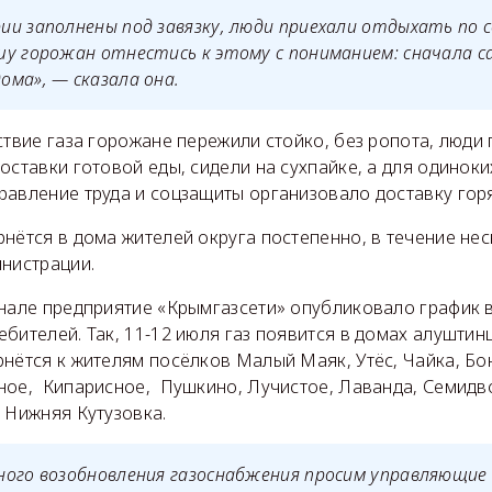
и заполнены под завязку, люди приехали отдыхать по 
у горожан отнестись к этому с пониманием: сначала с
ма», — сказала она.
ствие газа горожане пережили стойко, без ропота, люди
оставки готовой еды, сидели на сухпайке, а для одиноки
равление труда и соцзащиты организовало доставку гор
нётся в дома жителей округа постепенно, в течение нес
инистрации.
анале предприятие «Крымгазсети» опубликовало график
бителей. Так, 11-12 июля газ появится в домах алуштинц
рнётся к жителям посёлков Малый Маяк, Утёс, Чайка, Бо
ное, Кипарисное, Пушкино, Лучистое, Лаванда, Семидв
 Нижняя Кутузовка.
ного возобновления газоснабжения просим управляющие