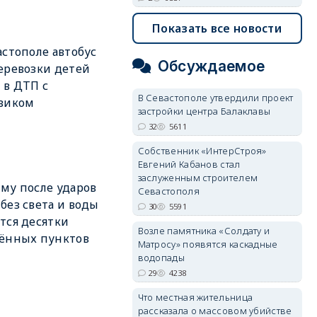
Показать все новости
астополе автобус
Обсуждаемое
еревозки детей
 в ДТП с
В Севастополе утвердили проект
виком
застройки центра Балаклавы
32
5611
Собственник «ИнтерСтроя»
Евгений Кабанов стал
заслуженным строителем
му после ударов
Севастополя
без света и воды
30
5591
тся десятки
Возле памятника «Солдату и
ённых пунктов
Матросу» появятся каскадные
водопады
29
4238
Что местная жительница
рассказала о массовом убийстве