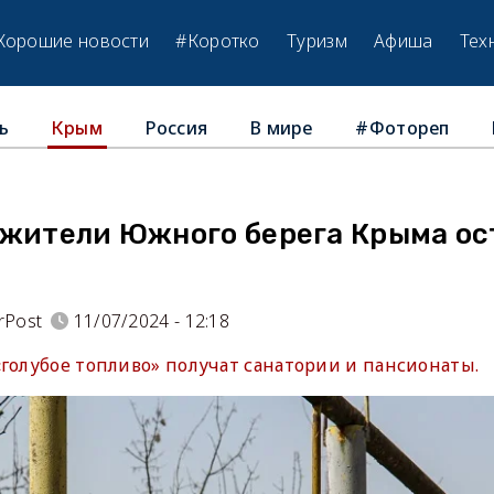
Хорошие новости
#Коротко
Туризм
Афиша
Тех
ь
Россия
В мире
#Фотореп
Крым
 жители Южного берега Крыма ос
rPost
11/07/2024 - 12:18
«голубое топливо» получат санатории и пансионаты.