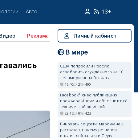
18+
нологии
Авто
Видео
Личный кабинет
Реклама
В мире
тавались
США попросили Россию
освободить осуждённого на 10
лет американца Гилмана
16:40
2
490
Facebook* снёс публикацию
премьера Индии и объяснил всё
технической ошибкой
22:16
0
423
Виноваты соцсети: марокканец
рассказал, почему решился
вплавь добраться в Сеуту