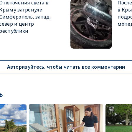
Отключения света в
После
Крыму затронули
в Кры
Симферополь, запад,
подро
север и центр
мопе
республики
Авторизуйтесь, чтобы читать все комментарии
ь