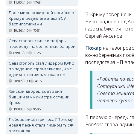
11:00
5
1769
Двое мирных жителей погибли в
В Крыму завершены 
Крыму в результате атаки ВСУ
Виноградное под Ал
беспилотниками
газоснабжения потр
10:36
0
7051
Сергей Аксёнов.
Севастопольские светофоры
переведут на солнечные батареи
Пожар
на газопрово
09:01
8
1125
южнобережных посёл
последствия ЧП влас
Севастополь стал лидером ЮФО
по падению строительства, но с
одним позитивным нюансом
«Работы по во
20:02
11
4172
Сотрудники «Ч
Ханский дворец возглавил
Совета министр
бывший замминистра юстиции
четверо суток 
Крыма
19:00
6
9505
В первую очередь г
Любовь живёт три года? Почему
ForPost глава адми
новая песня стала гимном тысяч
россиянок