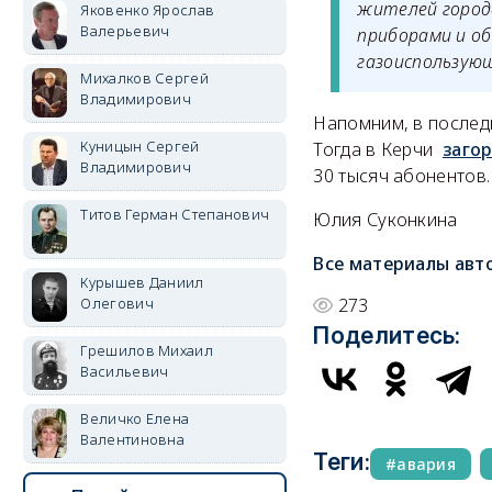
жителей город
Яковенко Ярослав
Валерьевич
приборами и об
газоиспользующ
Михалков Сергей
Владимирович
Напомним, в послед
Куницын Сергей
Тогда в Керчи
заго
Владимирович
30 тысяч абонентов.
Титов Герман Степанович
Юлия Суконкина
Все материалы авт
Курышев Даниил
273
Олегович
Поделитесь:
Грешилов Михаил
Васильевич
Величко Елена
Валентиновна
Теги:
авария