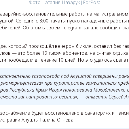
Фото:
Наталия Назарук|ForPost
аварийно-восстановительные работы на магистральном 
уштой. Сегодня с 8:00 начаты пуско-наладочные работы
ебителей. Об этом в своём Telegram-канале сообщил гл
де, который произошёл вечером 6 июля, оставил без газ
ков — это более 19 тысяч абонентов, не считая отдыха
ти пообещали в течение 10 дней. Но это удалось сделат
сстановлению газопровода под Алуштой завершены рань
ерноморнефтегаза» при кураторстве заместителя пред
ов Республики Крым Игоря Николаевича Михайличенко с
вместо запланированных десяти», — отметил Сергей Ак
азоснабжение будет восстановлено в санаториях и панс
нистрации Алушты Галина Огнёва.