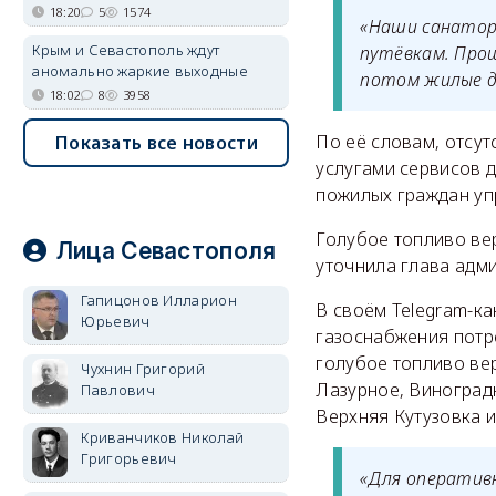
18:20
5
1574
«Наши санатори
Крым и Севастополь ждут
путёвкам. Прош
аномально жаркие выходные
потом жилые до
18:02
8
3958
По её словам, отсут
Показать все новости
услугами сервисов д
пожилых граждан уп
Голубое топливо вер
Лица Севастополя
уточнила глава адм
Гапицонов Илларион
В своём Telegram-к
Юрьевич
газоснабжения потре
голубое топливо ве
Чухнин Григорий
Лазурное, Виноград
Павлович
Верхняя Кутузовка и
Криванчиков Николай
Григорьевич
«Для оператив