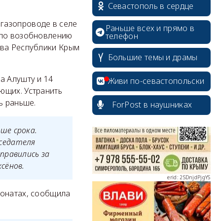
Севастополь в сердце
газопроводе в селе
Раньше всех и прямо в
 по возобновлению
телефон
ава Республики Крым
Большие темы и драмы
erid: 2SDnjcrDNw6
а Алушту и 14
Живи по-севастопольски
ющих. Устранить
ь раньше.
ForPost в наушниках
ше срока.
erid: 2SDnjdPjgYS
седателя
правились за
сёнов.
ионатах, сообщила
erid: 2SDnjdvhGXG