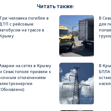
Читать также:
Три человека погибли в
В Сев
ДТП с рейсовым
для п
автобусом на трассе в
попал
Крыму
грузо
Аварии на сетях в Крыму
В Кры
и Севастополе привели к
БПЛА 
ночным отключениям
остаю
электроэнергии
насел
(Обновлено)