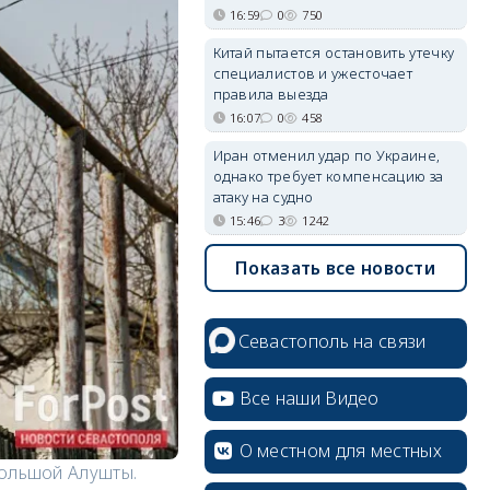
16:59
0
750
Китай пытается остановить утечку
специалистов и ужесточает
правила выезда
16:07
0
458
Иран отменил удар по Украине,
однако требует компенсацию за
атаку на судно
15:46
3
1242
Показать все новости
Севастополь на связи
Все наши Видео
О местном для местных
Большой Алушты.