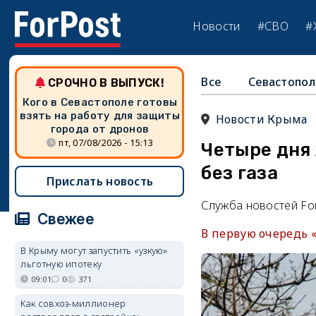
Новости
#СВО
#
Все
Севастопол
СРОЧНО В ВЫПУСК!
Кого в Севастополе готовы
взять на работу для защиты
Новости Крыма
города от дронов
пт, 07/08/2026 - 15:13
Четыре дня
без газа
Прислать новость
Служба новостей Fo
Свежее
В первую очередь 
В Крыму могут запустить «узкую»
льготную ипотеку
09:01
0
371
Как совхоз-миллионер