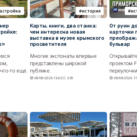
астройка
история
ис
онер
Карты, книги, два станка:
От руин д
тройке:
чем интересна новая
карточки 
выставка в музее крымского
преображ
о»
просветителя
бульвар
ихся
Многие экспонаты впервые
Открывайте
ом,
представлены широкой
проектом F
что-то ещё.
публике.
переулочки
08/08/2026 16:02
639
08/08/2026 11