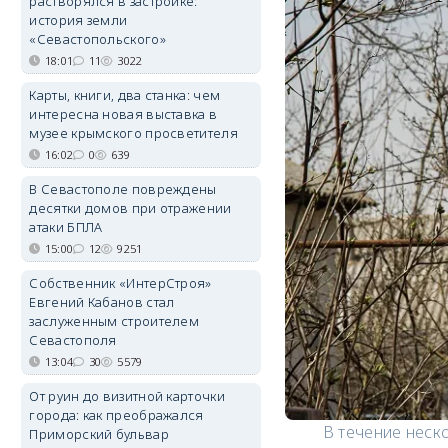
растворялся в застройке:
история земли
«Севастопольского»
18:01
11
3022
Карты, книги, два станка: чем
интересна новая выставка в
музее крымского просветителя
16:02
0
639
В Севастополе повреждены
десятки домов при отражении
атаки БПЛА
15:00
12
9251
Собственник «ИнтерСтроя»
Евгений Кабанов стал
заслуженным строителем
Севастополя
13:04
30
5579
От руин до визитной карточки
города: как преображался
В течение неск
Приморский бульвар