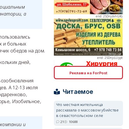
социальным
анатории, а
erid: 2SDnjcLUypt
 пользовались
х и больных
ячих обедов на дом.
кольких дней,
Реклама на ForPost
erid: 2SDnjcrDNw6
 возобновления
ев. А 12-13 июля
Читаемое
ндаренково,
орье, Изобильное,
Что местная жительница
рассказала о массовом убийстве
в севастопольском селе
erid: 2SDnjdPjgYS
21
10688
 компании и