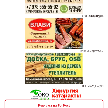
erid: 2SDnjdPjgYS
erid: 2SDnjdvhGXG
erid: 2SDnjcLUypt
Реклама на ForPost