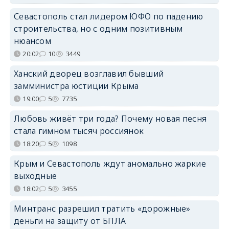
Севастополь стал лидером ЮФО по падению
строительства, но с одним позитивным
нюансом
20:02
10
3449
Ханский дворец возглавил бывший
замминистра юстиции Крыма
19:00
5
7735
Любовь живёт три года? Почему новая песня
стала гимном тысяч россиянок
18:20
5
1098
Крым и Севастополь ждут аномально жаркие
выходные
18:02
5
3455
Минтранс разрешил тратить «дорожные»
деньги на защиту от БПЛА