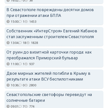
16:02
0
36
В Севастополе повреждены десятки домов
при отражении атаки БПЛА
15:00
1
1453
Собственник «ИнтерСтроя» Евгений Кабанов
стал заслуженным строителем Севастополя
13:04
18
1828
От руин до визитной карточки города: как
преображался Приморский бульвар
11:00
1
937
Двое мирных жителей погибли в Крыму в
результате атаки ВСУ беспилотниками
10:36
0
2800
Севастопольские светофоры переведут на
солнечные батареи
09:01
7
774