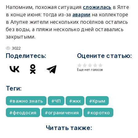
Напомним, похожая ситуация
сложилась
в Ялте
в конце июня: тогда из-за
аварии
на коллекторе
в Алупке жители нескольких посёлков остались
без воды, а пляжи несколько дней оставались
закрытыми.
3022
Поделитесь:
Оцените статью:
Еще нет голосов
Теги:
важно знать
ЧП
жкх
Крым
феодосия
ограничения
коротко
Читать также: