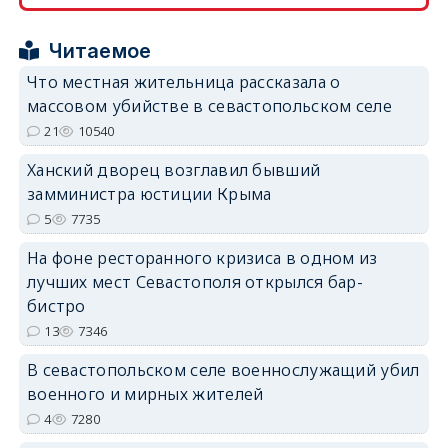
erid: 2SDnjcrDNw6
Читаемое
Что местная жительница рассказала о
массовом убийстве в севастопольском селе
21
10540
erid: 2SDnjdPjgYS
Ханский дворец возглавил бывший
замминистра юстиции Крыма
5
7735
На фоне ресторанного кризиса в одном из
лучших мест Севастополя открылся бар-
erid: 2SDnjdvhGXG
бистро
13
7346
В севастопольском селе военнослужащий убил
военного и мирных жителей
4
7280