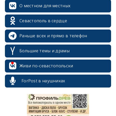
О местном для местных
Севастополь в сердце
Раньше всех и прямо в телефон
Большие темы и драмы
Живи по-севастопольски
erid: 2SDnjcrDNw6
ForPost в наушниках
erid: 2SDnjdPjgYS