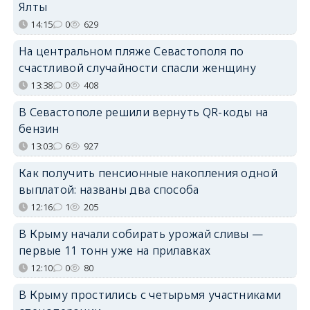
Ялты
14:15
0
629
На центральном пляже Севастополя по
счастливой случайности спасли женщину
13:38
0
408
В Севастополе решили вернуть QR-коды на
бензин
13:03
6
927
Как получить пенсионные накопления одной
выплатой: названы два способа
12:16
1
205
В Крыму начали собирать урожай сливы —
первые 11 тонн уже на прилавках
12:10
0
80
В Крыму простились с четырьмя участниками