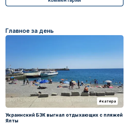
Главное за день
катера
Украинский БЭК выгнал отдыхающих с пляжей
П
Ялты
о