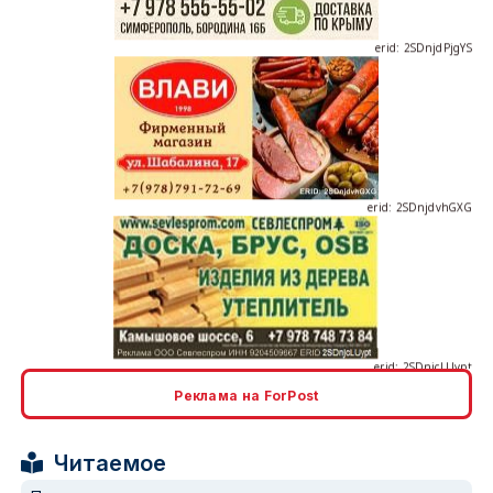
erid: 2SDnjdvhGXG
erid: 2SDnjcLUypt
Реклама на ForPost
erid: 2SDnjcrDNw6
Читаемое