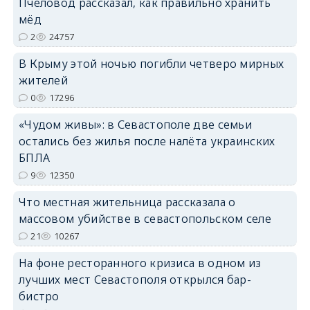
Пчеловод рассказал, как правильно хранить
мёд
2
24757
В Крыму этой ночью погибли четверо мирных
erid: 2SDnjdPjgYS
жителей
0
17296
«Чудом живы»: в Севастополе две семьи
остались без жилья после налёта украинских
БПЛА
erid: 2SDnjdvhGXG
9
12350
Что местная жительница рассказала о
массовом убийстве в севастопольском селе
21
10267
На фоне ресторанного кризиса в одном из
лучших мест Севастополя открылся бар-
бистро