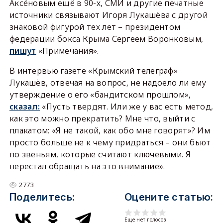
Аксёновым ещё в 90-х, СМИ и другие печатные
источники связывают Игоря Лукашёва с другой
знаковой фигурой тех лет – президентом
федерации бокса Крыма Сергеем Воронковым,
пишут
«Примечания».
В интервью газете «Крымский телеграф»
Лукашёв, отвечая на вопрос, не надоело ли ему
утверждение о его «бандитском прошлом»,
сказал:
«Пусть твердят. Или же у вас есть метод,
как это можно прекратить? Мне что, выйти с
плакатом: «Я не такой, как обо мне говорят»? Им
просто больше не к чему придраться – они бьют
по звеньям, которые считают ключевыми. Я
перестал обращать на это внимание».
2773
Поделитесь:
Оцените статью:
Еще нет голосов