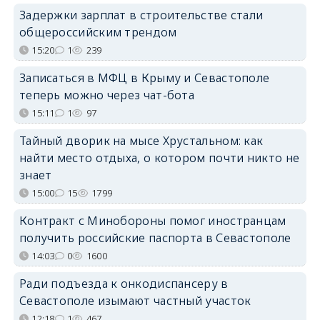
Задержки зарплат в строительстве стали
общероссийским трендом
15:20
1
239
Записаться в МФЦ в Крыму и Севастополе
теперь можно через чат-бота
15:11
1
97
Тайный дворик на мысе Хрустальном: как
найти место отдыха, о котором почти никто не
знает
15:00
15
1799
Контракт с Минобороны помог иностранцам
получить российские паспорта в Севастополе
14:03
0
1600
Ради подъезда к онкодиспансеру в
Севастополе изымают частный участок
12:18
1
467