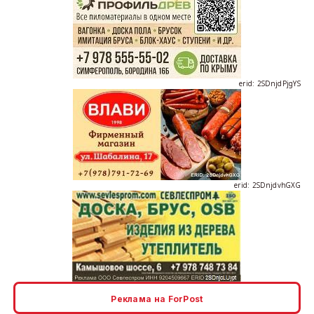
erid: 2SDnjdPjgYS
erid: 2SDnjdvhGXG
erid: 2SDnjcLUypt
Реклама на ForPost