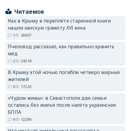
Читаемое
Как в Крыму в переплёте старинной книги
нашли ханскую грамоту XVI века
erid: 2SDnjcrDNw6
1
36907
Пчеловод рассказал, как правильно хранить
мёд
2
24218
В Крыму этой ночью погибли четверо мирных
erid: 2SDnjdPjgYS
жителей
0
17220
«Чудом живы»: в Севастополе две семьи
остались без жилья после налёта украинских
БПЛА
erid: 2SDnjdvhGXG
9
12289
Что местная жительница рассказала о