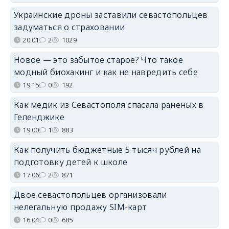
Украинские дроны заставили севастопольцев
задуматься о страховании
20:01
2
1029
Новое — это забытое старое? Что такое
модный биохакинг и как не навредить себе
19:15
0
192
Как медик из Севастополя спасала раненых в
Геленджике
19:00
1
883
Как получить бюджетные 5 тысяч рублей на
подготовку детей к школе
17:06
2
871
Двое севастопольцев организовали
нелегальную продажу SIM-карт
16:04
0
685