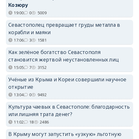
Козюру
19:00
0
5009
Севастополец превращает груды металла в
корабли и маяки
17:06
3
1581
Как зелёное богатство Севастополя
становится жертвой неустановленных лиц
15:05
7
3152
Учёные из Крыма и Кореи совершили научное
открытие
13:04
0
9492
Культура чаевых в Севастополе: благодарность
или лишняя трата денег?
11:02
18
2486
В Крыму могут запустить «узкую» льготную