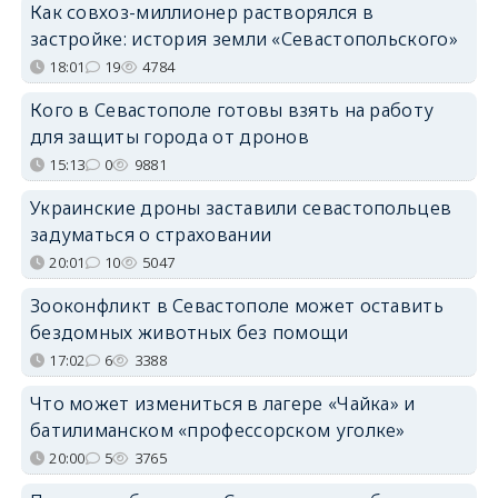
Как совхоз-миллионер растворялся в
застройке: история земли «Севастопольского»
18:01
19
4784
Кого в Севастополе готовы взять на работу
для защиты города от дронов
15:13
0
9881
Украинские дроны заставили севастопольцев
задуматься о страховании
20:01
10
5047
Зооконфликт в Севастополе может оставить
бездомных животных без помощи
17:02
6
3388
Что может измениться в лагере «Чайка» и
батилиманском «профессорском уголке»
20:00
5
3765