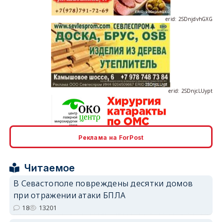
erid: 2SDnjcLUypt
Реклама на ForPost
erid: 2SDnjcrDNw6
Читаемое
В Севастополе повреждены десятки домов
при отражении атаки БПЛА
18
13201
erid: 2SDnjdPjgYS