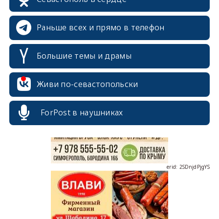
Раньше всех и прямо в телефон
Большие темы и драмы
erid: 2SDnjcrDNw6
Живи по-севастопольски
ForPost в наушниках
erid: 2SDnjdPjgYS
erid: 2SDnjdvhGXG