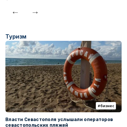
Туризм
бизнес
Власти Севастополя услышали операторов
П
севастопольских пляжей
о