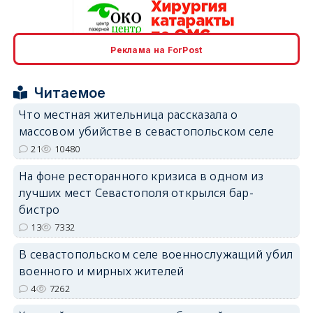
Реклама на ForPost
erid: 2SDnjcrDNw6
Читаемое
Что местная жительница рассказала о
массовом убийстве в севастопольском селе
21
10480
erid: 2SDnjdPjgYS
На фоне ресторанного кризиса в одном из
лучших мест Севастополя открылся бар-
бистро
13
7332
В севастопольском селе военнослужащий убил
erid: 2SDnjdvhGXG
военного и мирных жителей
4
7262