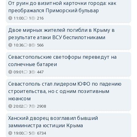
От руин до визитной карточки города: как
преображался Приморский бульвар
11:00
1
216
Двое мирных жителей погибли в Крыму в
результате атаки ВСУ беспилотниками
10:36
0
566
Севастопольские светофоры переведут на
солнечные батареи
09:01
3
447
Севастополь стал лидером ЮФО по падению
строительства, но с одним позитивным
нюансом
20:02
7
2908
Ханский дворец возглавил бывший
замминистра юстиции Крыма
19:00
5
6734