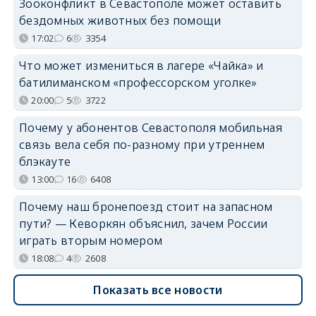
Зооконфликт в Севастополе может оставить
бездомных животных без помощи
17:02
6
3354
Что может измениться в лагере «Чайка» и
батилиманском «профессорском уголке»
20:00
5
3722
Почему у абонентов Севастополя мобильная
связь вела себя по-разному при утреннем
блэкауте
13:00
16
6408
Почему наш бронепоезд стоит на запасном
пути? — Кеворкян объяснил, зачем России
играть вторым номером
18:08
4
2608
Показать все новости