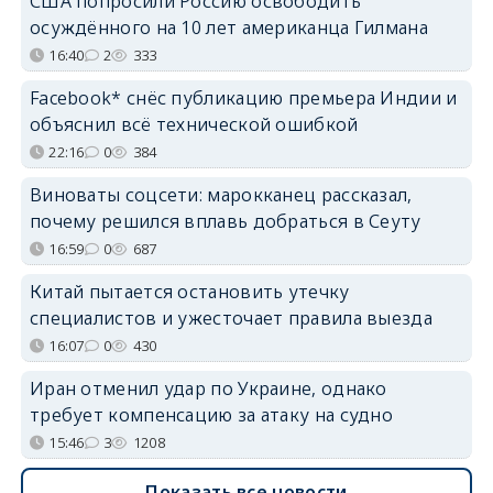
США попросили Россию освободить
осуждённого на 10 лет американца Гилмана
16:40
2
333
Facebook* снёс публикацию премьера Индии и
объяснил всё технической ошибкой
22:16
0
384
Виноваты соцсети: марокканец рассказал,
почему решился вплавь добраться в Сеуту
16:59
0
687
Китай пытается остановить утечку
специалистов и ужесточает правила выезда
16:07
0
430
Иран отменил удар по Украине, однако
требует компенсацию за атаку на судно
15:46
3
1208
Показать все новости