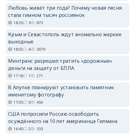
Любовь живёт три года? Почему новая песня
стала гимном тысяч россиянок
18:20
3
873
Крым и Севастополь ждут аномально жаркие
выходные
18:02
4
3079
Минтранс разрешил тратить «дорожные»
деньги на защиту от БПЛА
17:18
1
271
В Алупке планируют установить памятник
именитому фотографу
17:05
0
456
США попросили Россию освободить
осуждённого на 10 лет американца Гилмана
16:40
2
333