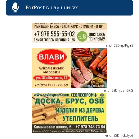
ForPost в наушниках
erid: 2SDnjdPjgYS
erid: 2SDnjdvhGXG
erid: 2SDnjcLUypt