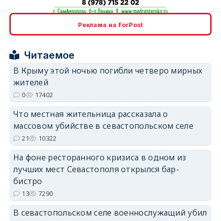
erid: 2SDnjcrDNw6
Реклама на ForPost
Читаемое
В Крыму этой ночью погибли четверо мирных
жителей
erid: 2SDnjdPjgYS
0
17402
Что местная жительница рассказала о
массовом убийстве в севастопольском селе
21
10322
На фоне ресторанного кризиса в одном из
erid: 2SDnjdvhGXG
лучших мест Севастополя открылся бар-
бистро
13
7290
В севастопольском селе военнослужащий убил