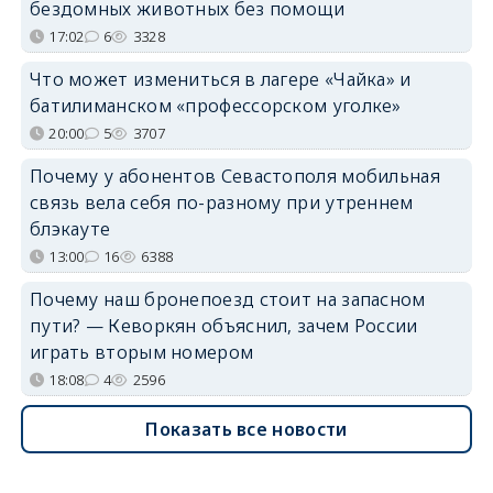
бездомных животных без помощи
17:02
6
3328
Что может измениться в лагере «Чайка» и
батилиманском «профессорском уголке»
20:00
5
3707
Почему у абонентов Севастополя мобильная
связь вела себя по-разному при утреннем
блэкауте
13:00
16
6388
Почему наш бронепоезд стоит на запасном
пути? — Кеворкян объяснил, зачем России
играть вторым номером
18:08
4
2596
Показать все новости