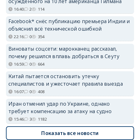
осуждённого на 10 лет американца Гилмана
16:40
2
114
Facebook* снёс публикацию премьера Индии и
объяснил всё технической ошибкой
22:16
0
354
Виноваты соцсети: марокканец рассказал,
почему решился вплавь добраться в Сеуту
16:59
0
664
Китай пытается остановить утечку
специалистов и ужесточает правила выезда
16:07
0
408
Иран отменил удар по Украине, однако
требует компенсацию за атаку на судно
15:46
3
1182
Показать все новости