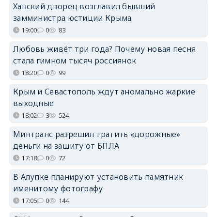
Ханский дворец возглавил бывший
замминистра юстиции Крыма
19:00
0
83
Любовь живёт три года? Почему новая песня
стала гимном тысяч россиянок
18:20
0
99
Крым и Севастополь ждут аномально жаркие
выходные
18:02
3
524
Минтранс разрешил тратить «дорожные»
деньги на защиту от БПЛА
17:18
0
72
В Алупке планируют установить памятник
именитому фотографу
17:05
0
144