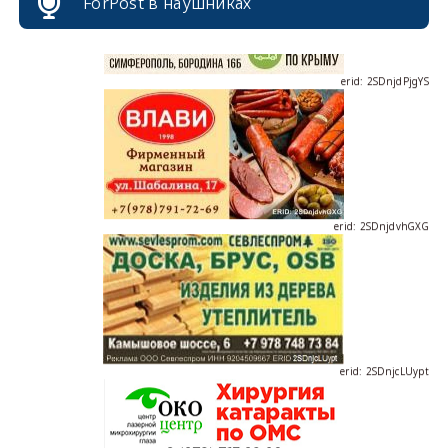
ForPost в наушниках
erid: 2SDnjdPjgYS
erid: 2SDnjdvhGXG
erid: 2SDnjcLUypt