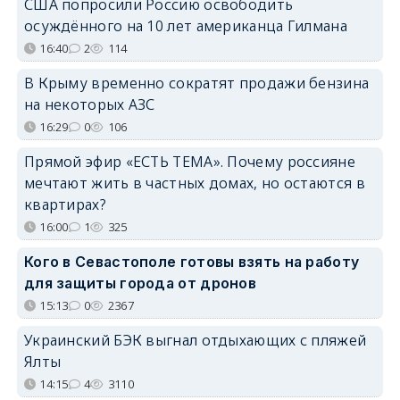
США попросили Россию освободить
осуждённого на 10 лет американца Гилмана
16:40
2
114
В Крыму временно сократят продажи бензина
на некоторых АЗС
16:29
0
106
Прямой эфир «ЕСТЬ ТЕМА». Почему россияне
мечтают жить в частных домах, но остаются в
квартирах?
16:00
1
325
Кого в Севастополе готовы взять на работу
для защиты города от дронов
15:13
0
2367
Украинский БЭК выгнал отдыхающих с пляжей
Ялты
14:15
4
3110