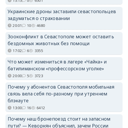
15:13
0
6501
Украинские дроны заставили севастопольцев
задуматься о страховании
20:01
10
4680
Зооконфликт в Севастополе может оставить
бездомных животных без помощи
17:02
6
3355
Что может измениться в лагере «Чайка» и
батилиманском «профессорском уголке»
20:00
5
3723
Почему у абонентов Севастополя мобильная
связь вела себя по-разному при утреннем
блэкауте
13:00
16
6412
Почему наш бронепоезд стоит на запасном
пути? — Кеворкян объяснил, зачем России