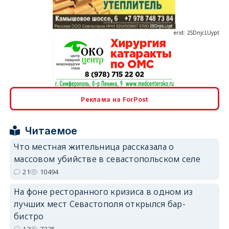
erid: 2SDnjcLUypt
erid: 2SDnjcrDNw6
Реклама на ForPost
Читаемое
Что местная жительница рассказала о
массовом убийстве в севастопольском селе
erid: 2SDnjdPjgYS
21
10494
На фоне ресторанного кризиса в одном из
лучших мест Севастополя открылся бар-
бистро
13
7335