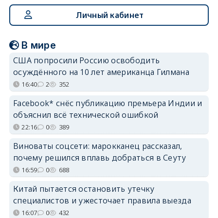
Личный кабинет
В мире
США попросили Россию освободить
осуждённого на 10 лет американца Гилмана
16:40
2
352
Facebook* снёс публикацию премьера Индии и
объяснил всё технической ошибкой
22:16
0
389
Виноваты соцсети: марокканец рассказал,
почему решился вплавь добраться в Сеуту
16:59
0
688
Китай пытается остановить утечку
специалистов и ужесточает правила выезда
16:07
0
432