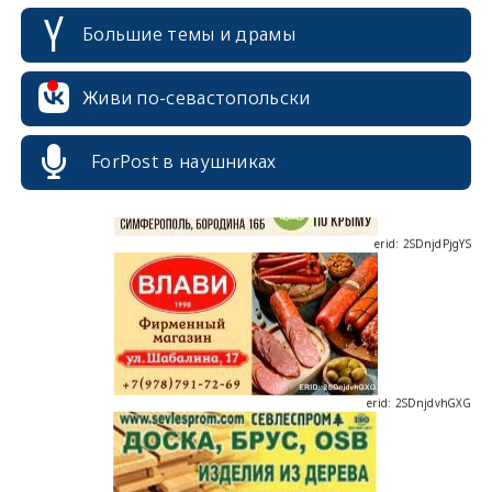
Большие темы и драмы
erid: 2SDnjcrDNw6
Живи по-севастопольски
ForPost в наушниках
erid: 2SDnjdPjgYS
erid: 2SDnjdvhGXG