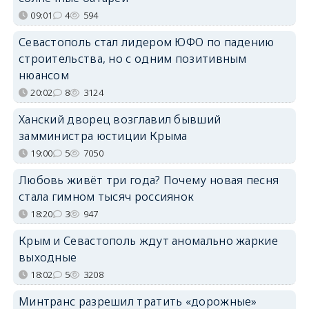
09:01
4
594
Севастополь стал лидером ЮФО по падению
строительства, но с одним позитивным
нюансом
20:02
8
3124
Ханский дворец возглавил бывший
замминистра юстиции Крыма
19:00
5
7050
Любовь живёт три года? Почему новая песня
стала гимном тысяч россиянок
18:20
3
947
Крым и Севастополь ждут аномально жаркие
выходные
18:02
5
3208
Минтранс разрешил тратить «дорожные»