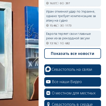
16:07
0
397
Иран отменил удар по Украине,
однако требует компенсацию за
атаку на судно
15:46
3
1173
Европа теряет свои главные
реки из-за рекордной засухи
13:16
1
682
Показать все новости
Севастополь на связи
Все наши Видео
О местном для местных
Севастополь в сердце