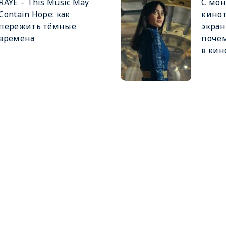
RAYE – This Music May
С мон
Contain Hope: как
кинот
пережить тёмные
экран
времена
почем
в кин