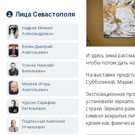
Лица Севастополя
Кедров Михаил
Александрович
Белик Дмитрий
Анатольевич
И здесь зима рассма
чтобы потом дать но
Усенко Николай
Витальевич
На выставке предст
Субботиной, Марии 
Михеев Игорь
Анатольевич
Экспозиционное прос
установили зеркало,
Чурсин Серафим
страхи. Зеркало ра
Евгеньевич
символ вскрытых лич
Подлесный Анатолий
кроме нас физически
Игнатьевич