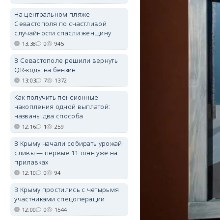
На центральном пляже
Севастополя по счастливой
случайности спасли женщину
13:38
0
945
В Севастополе решили вернуть
QR-коды на бензин
13:03
7
1372
Как получить пенсионные
накопления одной выплатой:
названы два способа
12:16
1
259
В Крыму начали собирать урожай
сливы — первые 11 тонн уже на
прилавках
12:10
0
94
В Крыму простились с четырьмя
участниками спецоперации
12:00
0
1544