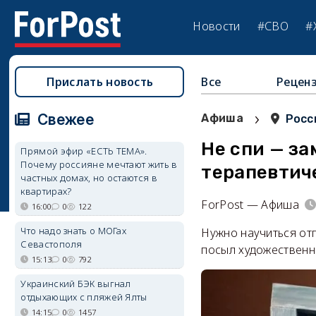
Новости
#СВО
#
Прислать новость
Все
Рецен
›
Свежее
Афиша
Росс
Не спи — за
Прямой эфир «ЕСТЬ ТЕМА».
Почему россияне мечтают жить в
терапевтич
частных домах, но остаются в
квартирах?
ForPost — Афиша
16:00
0
122
Что надо знать о МОГах
Нужно научиться отп
Севастополя
посыл художественн
15:13
0
792
Украинский БЭК выгнал
отдыхающих с пляжей Ялты
14:15
0
1457