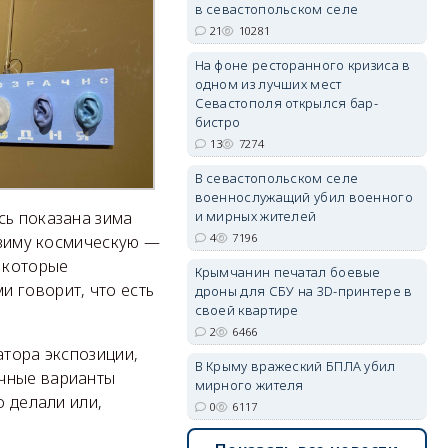
в севастопольском селе
21
10281
erid: 2SDnjdvhGXG
На фоне ресторанного кризиса в
одном из лучших мест
Севастополя открылся бар-
бистро
13
7274
В севастопольском селе
военнослужащий убил военного
сь показана зима
и мирных жителей
4
7196
в зиму космическую —
, которые
Крымчанин печатал боевые
 говорит, что есть
дроны для СБУ на 3D-принтере в
своей квартире
2
6466
атора экспозиции,
В Крыму вражеский БПЛА убил
ичные варианты
мирного жителя
о делали или,
0
6117