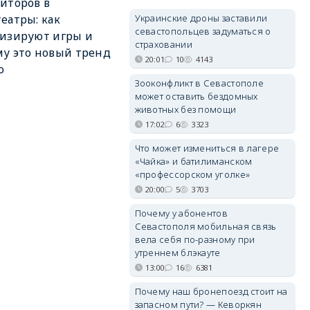
иторов в
Украинские дроны заставили
еатры: как
севастопольцев задуматься о
изируют игры и
страховании
у это новый тренд
20:01
10
4143
о
Зооконфликт в Севастополе
может оставить бездомных
животных без помощи
17:02
6
3323
Что может измениться в лагере
«Чайка» и батилиманском
«профессорском уголке»
20:00
5
3703
Почему у абонентов
Севастополя мобильная связь
вела себя по-разному при
утреннем блэкауте
13:00
16
6381
Почему наш бронепоезд стоит на
запасном пути? — Кеворкян