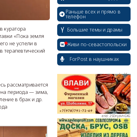
Раньше всех и прямо в
телефон
erid: 2SDnjcrDNw6
ов куратора
Большие темы и драмы
тавки «Пока земля
его не успели в
Живи по-севастопольски
ов терапевтический
ForPost в наушниках
erid: 2SDnjdPjgYS
есь рассматривается
ена периода — зима,
ение в брак и др.
ода
erid: 2SDnjdvhGXG