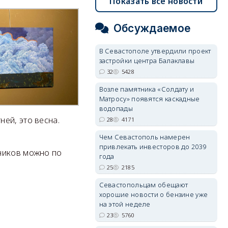
Показать все новости
Обсуждаемое
В Севастополе утвердили проект
застройки центра Балаклавы
32
5428
Возле памятника «Солдату и
Матросу» появятся каскадные
водопады
ей, это весна.
28
4171
Чем Севастополь намерен
привлекать инвесторов до 2039
ников можно по
года
25
2185
Севастопольцам обещают
хорошие новости о бензине уже
на этой неделе
23
5760