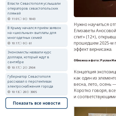
Власти Севастополя услышали
операторов севастопольских
пляжей
11:01
0
1843
Нужно научиться отп
В Крыму начался приём заявок
Елизаветы Аносовой
на «школьные» выплаты для
спит» (12+), открыв
многодетных семей
прошедшем 2025-м го
10:17
0
61
эффект вернисажа.
Экономисты назвали курс
доллара, который ждут в
Обложка и фото: Руслан М
сентябре
10:17
2
2904
Концепция экспозици
Губернатор Севастополя
как один из элемент
рассказал о перспективах
весна, лето, осень 
электроснабжения города
Коротко говоря, вс
10:13
20
3005
и соответствующими
Показать все новости