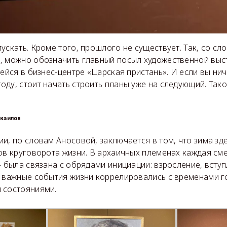
ускать. Кроме того, прошлого не существует. Так, со сл
, можно обозначить главный посыл художественной выс
шейся в бизнес-центре «Царская пристань». И если вы нич
ду, стоит начать строить планы уже на следующий. Так
икаилов
и, по словам Аносовой, заключается в том, что зима зд
ов круговорота жизни. В архаичных племенах каждая см
— была связана с обрядами инициации: взросление, вступл
е важные события жизни коррелировались с временами г
 состояниями.