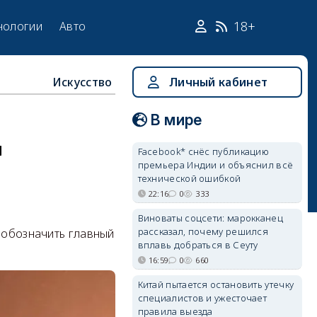
18+
нологии
Авто
Искусство
Личный кабинет
В мире
и
Facebook* снёс публикацию
премьера Индии и объяснил всё
технической ошибкой
22:16
0
333
Виноваты соцсети: марокканец
рассказал, почему решился
о обозначить главный
вплавь добраться в Сеуту
16:59
0
660
Китай пытается остановить утечку
специалистов и ужесточает
правила выезда