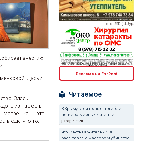
erid: 2SDnjcLUypt
 собирает энергию,
и.
erid: 2SDnjcrDNw6
Реклама на ForPost
еменковой, Дарьи
Читаемое
ство. Здесь
ждого из нас есть
В Крыму этой ночью погибли
й. Матрёшка — это
четверо мирных жителей
erid: 2SDnjdPjgYS
есть ещё что-то,
0
17328
Что местная жительница
рассказала о массовом убийстве