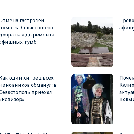
Отмена гастролей
Трев
помогла Севастополю
афишу
добраться до ремонта
афишных тумб
Как один хитрец всех
Почем
чиновников обманул: в
Калио
Севастополь приехал
актуа
«Ревизор»
новый