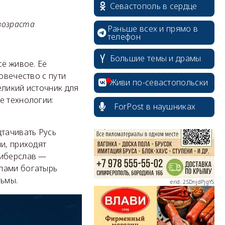
Севастополь в сердце
возраста
Раньше всех и прямо в
телефон
Большие темы и драмы
erid: 2SDnjcrDNw6
сё живое. Её
овечество с пути
Живи по-севастопольски
еликий источник для
е технологии:
ForPost в наушниках
дтачивать Русь
erid: 2SDnjdPjgYS
и, приходят
Киберслав —
илами богатырь
тьмы.
erid: 2SDnjdvhGXG