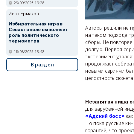
29/09/2025 19:28
Иван Ермаков
Избирательная игра в
Авторы решили не п
Севастополе выполняет
на таком подходе пр
роль политического
термометра
сборы. Не повторяя 
долгую. Первая сери
18/08/2025 13:48
эксперимент удался:
продолжает собирать
В раздел
новыми сериями балу
целостность сюжета 
Незанятая ниша о
для зарубежной инду
зах
«Адский босс»
Но пока русские кин
гарантий, что проек