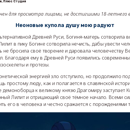
te, Плюс Студия
ачен для просмотра лицами, не достигшими 18-летнего 
Неоновые купола душу мою радуют
льтернативной Древней Руси, Богиня-матерь сотворила в
Лилит в пику Богине сотворила нечисть, дабы увести чел
ь не бросила своё творение и даровала человечеству В
л. Благодаря ему в Древней Руси появились современны
зоскелеты и протезы.
рнетической энергией зло отступило, но продолжило по
ь простому люду, как и полагается в славянской истори
ве демоноборца к великому князю Драгомиру заступает 
нный Лилит и отрицающий своё тёмное начало. Всеми с
ть его в человека и честно сражается с порождениями 