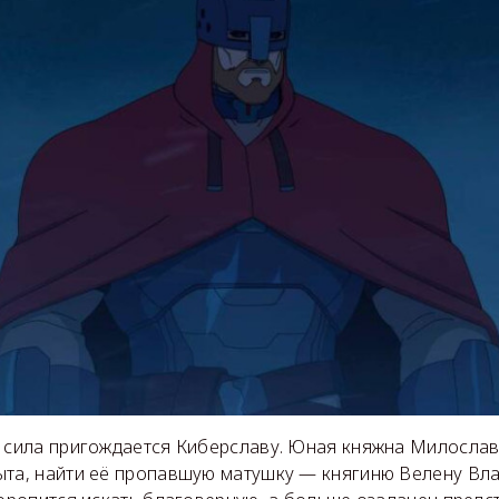
я сила пригождается Киберславу. Юная княжна Милослав
ыта, найти её пропавшую матушку — княгиню Велену Вл