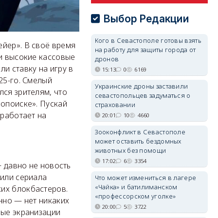
Выбор Редакции
Кого в Севастополе готовы взять
ейер». В своё время
на работу для защиты города от
 и высокие кассовые
дронов
и ставку на игру в
15:13
0
6169
25-го. Смелый
Украинские дроны заставили
лся зрителям, что
севастопольцев задуматься о
нопоиске». Пускай
страховании
 работает на
20:01
10
4660
Зооконфликт в Севастополе
может оставить бездомных
животных без помощи
17:02
6
3354
 давно не новость
 или сериала
Что может измениться в лагере
«Чайка» и батилиманском
ких блокбастеров.
«профессорском уголке»
нно — нет никаких
20:00
5
3722
ные экранизации