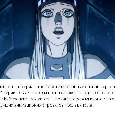
ационный сериал, где роботизированные славяне сража
 серии новые эпизоды пришлось ждать год, но оно того
м «Киберслав», как авторы сериала переосмысляют сла
 лучших анимационных проектов последних лет.