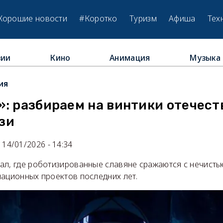
Хорошие новости
#Коротко
Туризм
Афиша
Тех
зии
Кино
Анимация
Музыка
ия
»: разбираем на винтики отечест
зи
14/01/2026 - 14:34
ал, где роботизированные славяне сражаются с нечистью
мационных проектов последних лет.