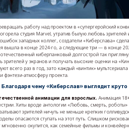
ревращать работу над проектом в «супергеройский конв
огорела студия Marvel, утратив былую любовь зрителей
ошибок западных коллег, создатели «Киберслава» сделал
я вышла в конце 2024-го, а следующие три — в конце 20
 отечественный киберпанковый долгострой так пригляну
 зрителей у экранов и получать высокие оценки на «Ки
ют всего раз в год, зато каждый «винтик» мультсериала
и фэнтези-атмосферу проекта.
Благодаря чему «Киберслав» выглядит круто
Анимация 18+
течественной анимации для взрослых.
стрии. Хиты вроде антологии «Любовь, смерть, роботы»
ватывают зрителей ничуть не меньше крепких голливудс
оделы опасаются ступать на этот путь. Слишком рискова
т мгновенно окупится, как семейные фильмы и конвейер