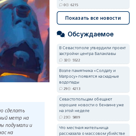
0
6215
Показать все новости
Обсуждаемое
В Севастополе утвердили проект
застройки центра Балаклавы
32
5522
Возле памятника «Солдату и
Матросу» появятся каскадные
водопады
29
4213
Севастопольцам обещают
хорошие новости о бензине уже
но сделать
на этой неделе
ный метр на
23
5809
мы подумали и
Что местная жительница
час на
рассказала о массовом убийстве