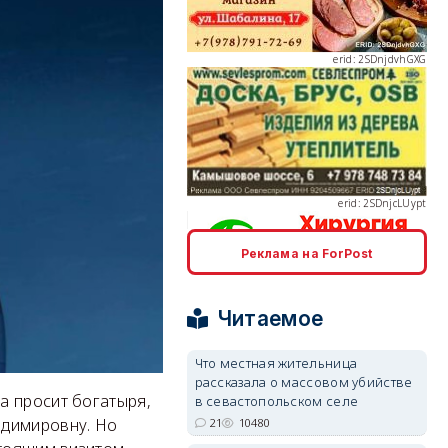
erid: 2SDnjcLUypt
erid: 2SDnjcrDNw6
Реклама на ForPost
Читаемое
Что местная жительница
рассказала о массовом убийстве
erid: 2SDnjdPjgYS
а просит богатыря,
в севастопольском селе
адимировну. Но
21
10480