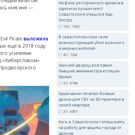
стоящим визитом
На фоне ресторанного кризиса в
лась княгиня —
одном из лучших мест
Севастополя открылся бар-
бистро
13
7332
erid: 2SDnjdvhGXG
В севастопольском селе
vil Pirate
выложила
военнослужащий убил военного
ью ещё в 2018 году.
и мирных жителей
ного усилиями
4
7262
д «Киберславом»
Ханский дворец возглавил
 продюсерского
бывший замминистра юстиции
Крыма
5
6746
Крымчанин печатал боевые
дроны для СБУ на 3D-принтере в
своей квартире
2
6507
Кого в Севастополе готовы взять
на работу для защиты города от
дронов