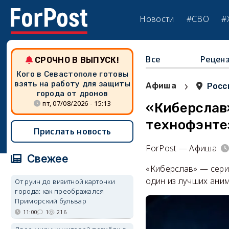
Новости
#СВО
#
Все
Рецен
СРОЧНО В ВЫПУСК!
Кого в Севастополе готовы
›
взять на работу для защиты
Афиша
Росс
города от дронов
пт, 07/08/2026 - 15:13
«Киберслав
технофэнте
Прислать новость
ForPost — Афиша
Свежее
«Киберслав» — сери
один из лучших ани
От руин до визитной карточки
города: как преображался
Приморский бульвар
11:00
1
216