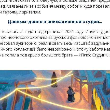
торопится искать благоверную, а больше озадачен пред
рад. Связаны ли эти события между собой и куда подева
и героям, и зрителям.
Давным-давно в анимационной студии…
» началась задолго до релиза в 2024 году. Инди-студия E
про неонового охотника за русской фольклорной нечист
ересовал аудиторию, реализовать весь масштаб задуман
имого коллектива было невозможно. Потому работа на
 не попала под крыло большого брата — «Плюс Студии»,