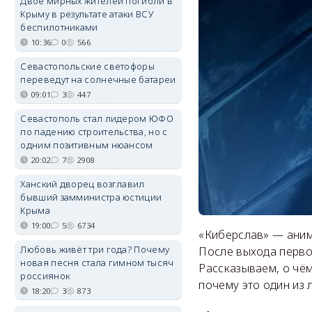
Двое мирных жителей погибли в
Крыму в результате атаки ВСУ
беспилотниками
10:36
0
566
Севастопольские светофоры
переведут на солнечные батареи
09:01
3
447
Севастополь стал лидером ЮФО
по падению строительства, но с
одним позитивным нюансом
20:02
7
2908
Ханский дворец возглавил
бывший замминистра юстиции
Крыма
19:00
5
6734
«Киберслав» — аним
Любовь живёт три года? Почему
После выхода первой
новая песня стала гимном тысяч
Рассказываем, о чё
россиянок
почему это один из
18:20
3
873