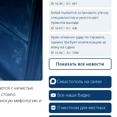
16:59
0
687
Китай пытается остановить утечку
специалистов и ужесточает
правила выезда
16:07
0
430
Иран отменил удар по Украине,
однако требует компенсацию за
атаку на судно
15:46
3
1208
Показать все новости
Севастополь на связи
ются с нечистью.
 стоило.
Все наши Видео
вянскую мифологию и
О местном для местных