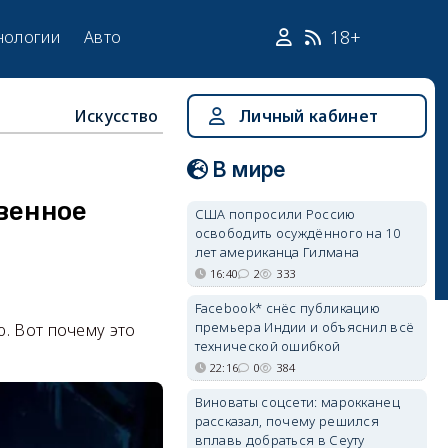
18+
нологии
Авто
Искусство
Личный кабинет
В мире
венное
США попросили Россию
освободить осуждённого на 10
лет американца Гилмана
16:40
2
333
Facebook* снёс публикацию
премьера Индии и объяснил всё
. Вот почему это
технической ошибкой
22:16
0
384
Виноваты соцсети: марокканец
рассказал, почему решился
вплавь добраться в Сеуту