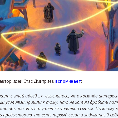
 автор идеи Стас Дмитриев
:
вспоминает
ишли с этой идеей ..>, выяснилось, что команде интерес
ими усилиями пришли к тому, что не хотим дробить пол
 что обычно это получается довольно сырым. Поэтому 
 предысторию, то есть первый сезон и задуманный сей