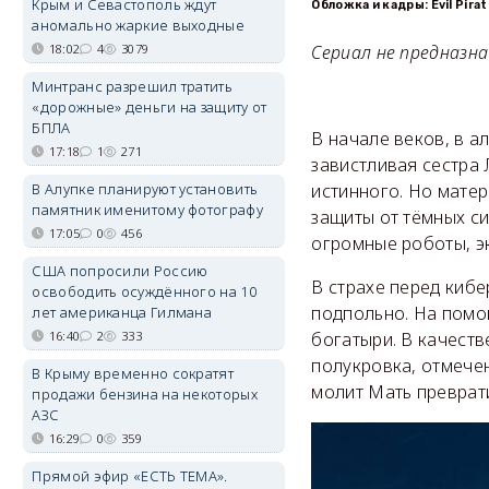
Крым и Севастополь ждут
Обложка и кадры: Evil Pira
аномально жаркие выходные
18:02
4
3079
Сериал не предназн
Минтранс разрешил тратить
«дорожные» деньги на защиту от
БПЛА
В начале веков, в а
17:18
1
271
завистливая сестра 
В Алупке планируют установить
истинного. Но матер
памятник именитому фотографу
защиты от тёмных си
17:05
0
456
огромные роботы, эк
США попросили Россию
В страхе перед кибе
освободить осуждённого на 10
подпольно. На помощ
лет американца Гилмана
16:40
2
333
богатыри. В качест
полукровка, отмече
В Крыму временно сократят
молит Мать преврати
продажи бензина на некоторых
АЗС
16:29
0
359
Прямой эфир «ЕСТЬ ТЕМА».