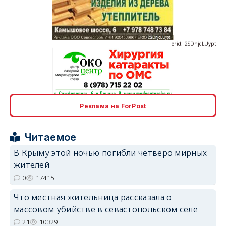
erid: 2SDnjcLUypt
erid: 2SDnjcrDNw6
Реклама на ForPost
Читаемое
В Крыму этой ночью погибли четверо мирных
жителей
0
17415
erid: 2SDnjdPjgYS
Что местная жительница рассказала о
массовом убийстве в севастопольском селе
21
10329