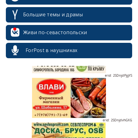
Большие темы и драмы
erid: 2SDnjcrDNw6
Живи по-севастопольски
ForPost в наушниках
erid: 2SDnjdPjgYS
erid: 2SDnjdvhGXG