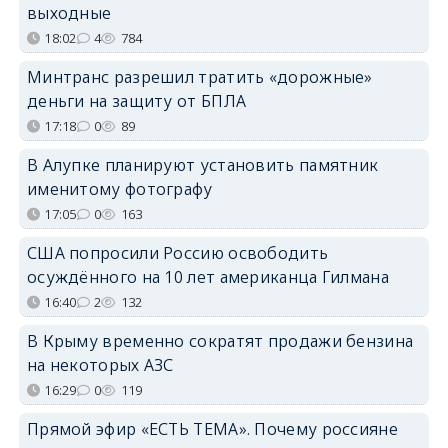
выходные
18:02
4
784
Минтранс разрешил тратить «дорожные»
деньги на защиту от БПЛА
17:18
0
89
В Алупке планируют установить памятник
именитому фотографу
17:05
0
163
США попросили Россию освободить
осуждённого на 10 лет американца Гилмана
16:40
2
132
В Крыму временно сократят продажи бензина
на некоторых АЗС
16:29
0
119
Прямой эфир «ЕСТЬ ТЕМА». Почему россияне