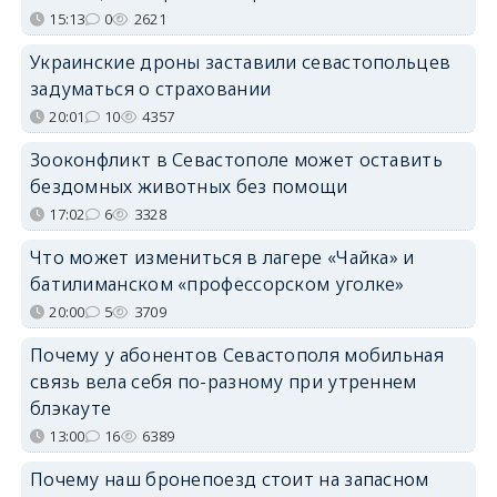
15:13
0
2621
Украинские дроны заставили севастопольцев
задуматься о страховании
20:01
10
4357
Зооконфликт в Севастополе может оставить
бездомных животных без помощи
17:02
6
3328
Что может измениться в лагере «Чайка» и
батилиманском «профессорском уголке»
20:00
5
3709
Почему у абонентов Севастополя мобильная
связь вела себя по-разному при утреннем
блэкауте
13:00
16
6389
Почему наш бронепоезд стоит на запасном