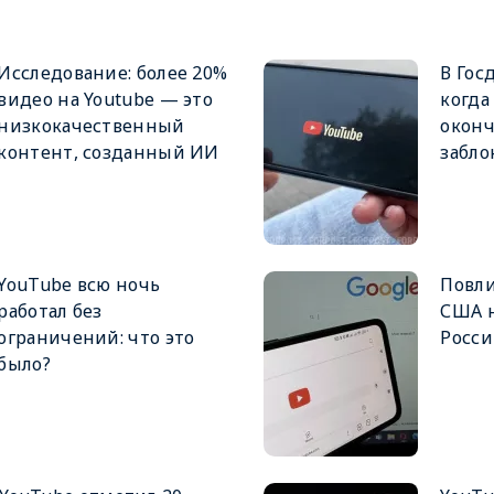
Исследование: более 20%
В Гос
видео на Youtube — это
когда
низкокачественный
оконч
контент, созданный ИИ
забло
YouTube всю ночь
Повли
работал без
США н
ограничений: что это
Росс
было?