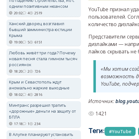
по падению строительства, но с
одним позитивным нюансом
YouTube признал уд
20:02
4
2519
пользователей. Согл
Ханский дворец возглавил
количество дизлайко
бывший замминистра юстиции
Крыма
Представители серви
19:00
5
6151
дизлайками — наприм
лайков скрывать не 
Любовь живёт три года? Почему
новая песня стала гимном тысяч
россиянок
«Мы хотим созд
18:20
2
726
возможность до
Крым и Севастополь ждут
YouTube, подче
аномально жаркие выходные
18:02
4
2816
Источник:
blog.yout
Минтранс разрешил тратить
«дорожные» деньги на защиту от
1421
БПЛА
17:18
1
234
Теги:
YouTube
В Алупке планируют установить