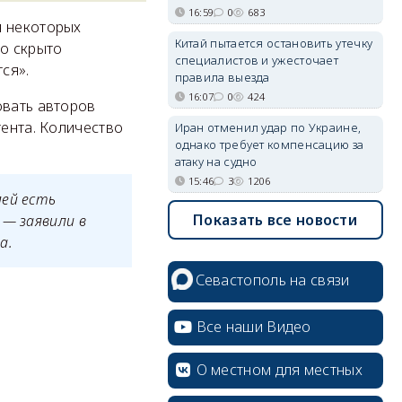
16:59
0
683
я некоторых
Китай пытается остановить утечку
ло скрыто
специалистов и ужесточает
ся».
правила выезда
16:07
0
424
овать авторов
тента. Количество
Иран отменил удар по Украине,
однако требует компенсацию за
атаку на судно
15:46
3
1206
лей есть
Показать все новости
 — заявили в
а.
Севастополь на связи
Все наши Видео
О местном для местных