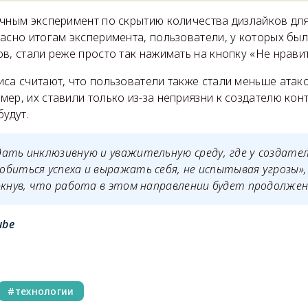
ачным эксперимент по скрытию количества дизлайков дл
асно итогам эксперимента, пользователи, у которых бы
в, стали реже просто так нажимать на кнопку «Не нравит
са считают, что пользователи также стали меньше атак
ер, их ставили только из-за неприязни к создателю кон
будут.
ать инклюзивную и уважительную среду, где у создате
биться успеха и выражать себя, не испытывая угрозы»,
ркнув, что работа в этом направлении будет продолжен
ube
технологии