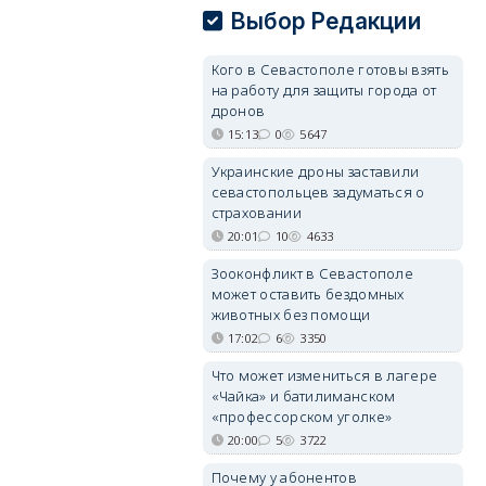
Выбор Редакции
Кого в Севастополе готовы взять
на работу для защиты города от
дронов
15:13
0
5647
Украинские дроны заставили
севастопольцев задуматься о
страховании
20:01
10
4633
Зооконфликт в Севастополе
может оставить бездомных
животных без помощи
17:02
6
3350
Что может измениться в лагере
«Чайка» и батилиманском
«профессорском уголке»
20:00
5
3722
Почему у абонентов