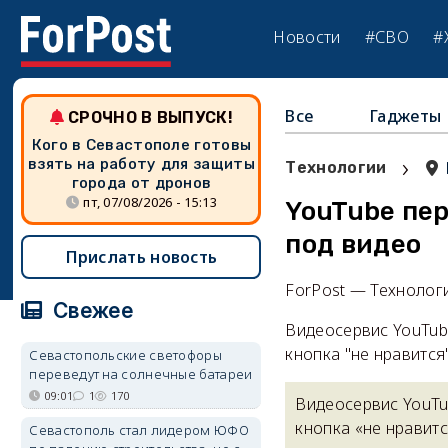
Новости
#СВО
#
Все
Гаджеты
СРОЧНО В ВЫПУСК!
Кого в Севастополе готовы
›
взять на работу для защиты
Технологии
города от дронов
пт, 07/08/2026 - 15:13
YouTube пе
под видео
Прислать новость
ForPost — Технолог
Свежее
Видеосервис YouTub
кнопка "не нравится
Севастопольские светофоры
переведут на солнечные батареи
09:01
1
170
Видеосервис YouTu
кнопка «не нравитс
Севастополь стал лидером ЮФО