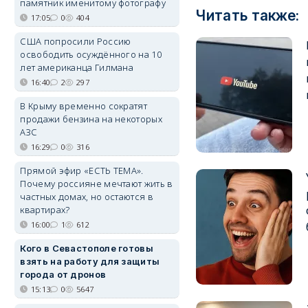
памятник именитому фотографу
Читать также:
17:05
0
404
США попросили Россию
освободить осуждённого на 10
лет американца Гилмана
16:40
2
297
В Крыму временно сократят
продажи бензина на некоторых
АЗС
16:29
0
316
Прямой эфир «ЕСТЬ ТЕМА».
Почему россияне мечтают жить в
частных домах, но остаются в
квартирах?
16:00
1
612
Кого в Севастополе готовы
взять на работу для защиты
города от дронов
15:13
0
5647