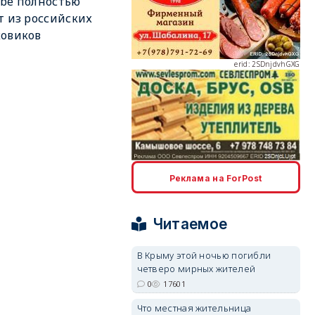
be полностью
т из российских
ковиков
erid: 2SDnjdvhGXG
erid: 2SDnjcLUypt
Реклама на ForPost
Читаемое
В Крыму этой ночью погибли
четверо мирных жителей
erid: 2SDnjcrDNw6
0
17601
Что местная жительница