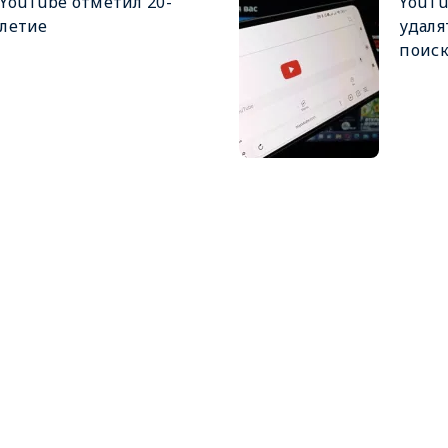
YouTube отметил 20-
YouTu
летие
удаля
поис