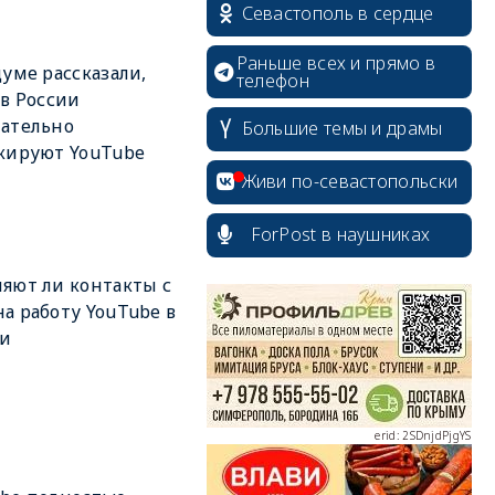
Севастополь в сердце
Раньше всех и прямо в
думе рассказали,
телефон
 в России
ательно
Большие темы и драмы
кируют YouTube
Живи по-севастопольски
ForPost в наушниках
erid: 2SDnjcrDNw6
яют ли контакты с
а работу YouTube в
ии
erid: 2SDnjdPjgYS