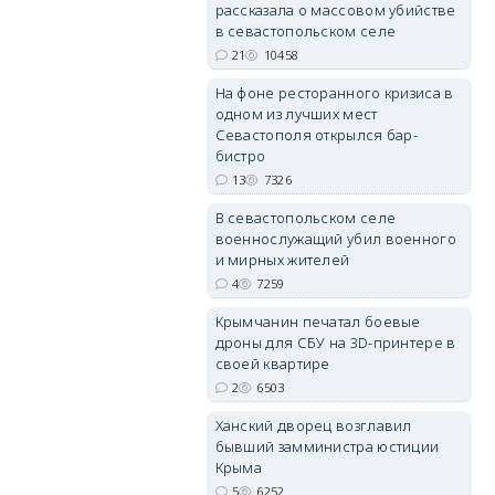
рассказала о массовом убийстве
в севастопольском селе
21
10458
erid: 2SDnjdPjgYS
На фоне ресторанного кризиса в
одном из лучших мест
Севастополя открылся бар-
бистро
13
7326
В севастопольском селе
военнослужащий убил военного
erid: 2SDnjdvhGXG
и мирных жителей
4
7259
Крымчанин печатал боевые
дроны для СБУ на 3D-принтере в
своей квартире
2
6503
Ханский дворец возглавил
бывший замминистра юстиции
Крыма
5
6252