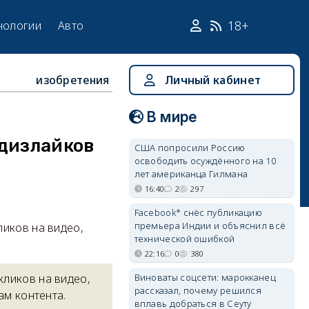
18+
нологии
Авто
изобретения
Личный кабинет
В мире
 дизлайков
США попросили Россию
освободить осуждённого на 10
лет американца Гилмана
16:40
2
297
Facebook* снёс публикацию
премьера Индии и объяснил всё
ликов на видео,
технической ошибкой
22:16
0
380
Виноваты соцсети: марокканец
кликов на видео,
рассказал, почему решился
ам контента.
вплавь добраться в Сеуту