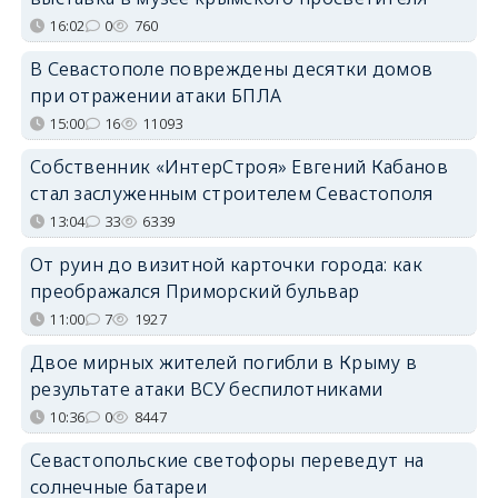
16:02
0
760
В Севастополе повреждены десятки домов
при отражении атаки БПЛА
15:00
16
11093
Собственник «ИнтерСтроя» Евгений Кабанов
стал заслуженным строителем Севастополя
13:04
33
6339
От руин до визитной карточки города: как
преображался Приморский бульвар
11:00
7
1927
Двое мирных жителей погибли в Крыму в
результате атаки ВСУ беспилотниками
10:36
0
8447
Севастопольские светофоры переведут на
солнечные батареи