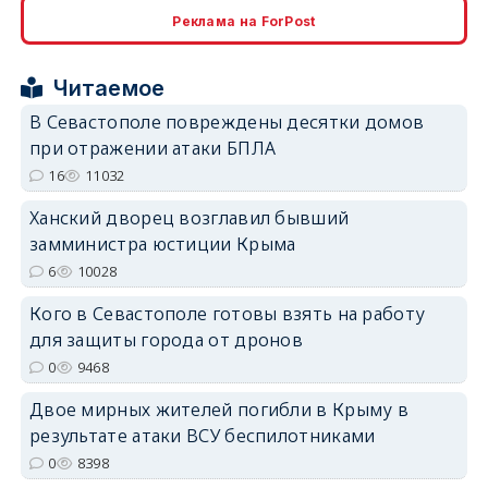
Реклама на ForPost
Читаемое
В Севастополе повреждены десятки домов
erid: 2SDnjcrDNw6
при отражении атаки БПЛА
16
11032
Ханский дворец возглавил бывший
замминистра юстиции Крыма
6
10028
erid: 2SDnjdPjgYS
Кого в Севастополе готовы взять на работу
для защиты города от дронов
0
9468
Двое мирных жителей погибли в Крыму в
результате атаки ВСУ беспилотниками
erid: 2SDnjdvhGXG
0
8398