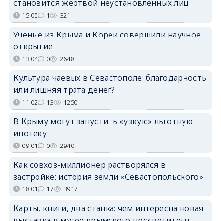
становится жертвой неустановленных лиц
15:05
1
321
Учёные из Крыма и Кореи совершили научное
открытие
13:04
0
2648
Культура чаевых в Севастополе: благодарность
или лишняя трата денег?
11:02
13
1250
В Крыму могут запустить «узкую» льготную
ипотеку
09:01
0
2940
Как совхоз-миллионер растворялся в
застройке: история земли «Севастопольского»
18:01
17
3917
Карты, книги, два станка: чем интересна новая
выставка в музее крымского просветителя