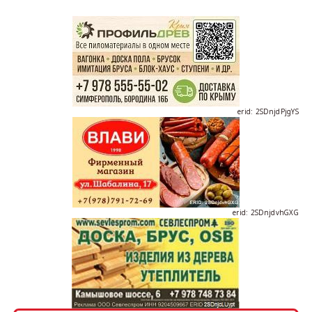
erid: 2SDnjdPjgYS
erid: 2SDnjdvhGXG
erid: 2SDnjcLUypt