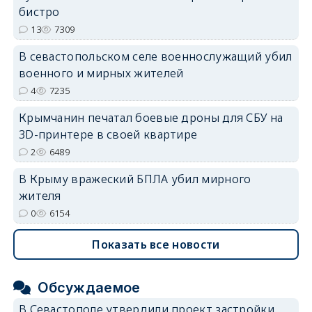
бистро
13
7309
erid: 2SDnjdvhGXG
В севастопольском селе военнослужащий убил
военного и мирных жителей
4
7235
Крымчанин печатал боевые дроны для СБУ на
3D-принтере в своей квартире
2
6489
В Крыму вражеский БПЛА убил мирного
жителя
0
6154
Показать все новости
Обсуждаемое
В Севастополе утвердили проект застройки