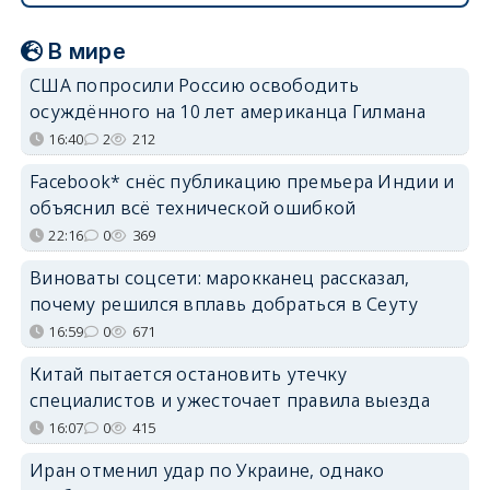
В мире
США попросили Россию освободить
осуждённого на 10 лет американца Гилмана
16:40
2
212
Facebook* снёс публикацию премьера Индии и
объяснил всё технической ошибкой
22:16
0
369
Виноваты соцсети: марокканец рассказал,
почему решился вплавь добраться в Сеуту
16:59
0
671
Китай пытается остановить утечку
специалистов и ужесточает правила выезда
16:07
0
415
Иран отменил удар по Украине, однако