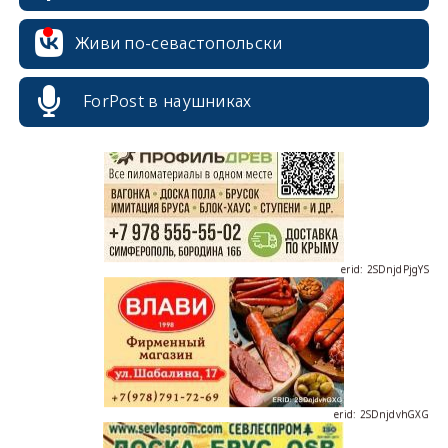
Живи по-севастопольски
erid: 2SDnjcrDNw6
ForPost в наушниках
erid: 2SDnjdPjgYS
erid: 2SDnjdvhGXG