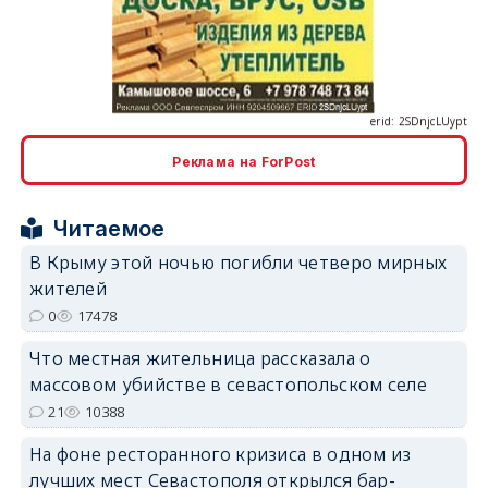
erid: 2SDnjcLUypt
Реклама на ForPost
erid: 2SDnjcrDNw6
Читаемое
В Крыму этой ночью погибли четверо мирных
жителей
0
17478
Что местная жительница рассказала о
erid: 2SDnjdPjgYS
массовом убийстве в севастопольском селе
21
10388
На фоне ресторанного кризиса в одном из
лучших мест Севастополя открылся бар-