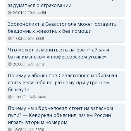
задуматься о страховании
20:01
10
4484
Зооконфликт в Севастополе может оставить
бездомных животных без помощи
17:02
6
3339
Что может измениться в лагере «Чайка» и
батилиманском «профессорском уголке»
20:00
5
3713
Почему у абонентов Севастополя мобильная
связь вела себя по-разному при утреннем
блэкауте
13:00
16
6400
Почему наш бронепоезд стоит на запасном
пути? — Кеворкян объяснил, зачем России
играть вторым номером
18:08
4
2600