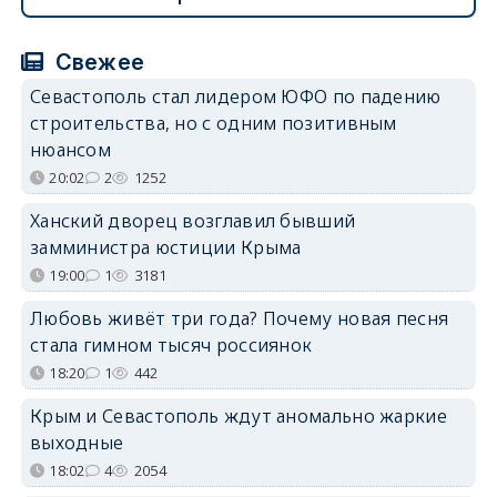
Свежее
Севастополь стал лидером ЮФО по падению
строительства, но с одним позитивным
нюансом
20:02
2
1252
Ханский дворец возглавил бывший
замминистра юстиции Крыма
19:00
1
3181
Любовь живёт три года? Почему новая песня
стала гимном тысяч россиянок
18:20
1
442
Крым и Севастополь ждут аномально жаркие
выходные
18:02
4
2054