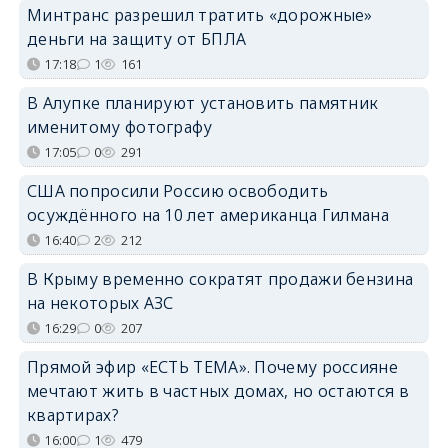
Минтранс разрешил тратить «дорожные»
деньги на защиту от БПЛА
17:18
1
161
В Алупке планируют установить памятник
именитому фотографу
17:05
0
291
США попросили Россию освободить
осуждённого на 10 лет американца Гилмана
16:40
2
212
В Крыму временно сократят продажи бензина
на некоторых АЗС
16:29
0
207
Прямой эфир «ЕСТЬ ТЕМА». Почему россияне
мечтают жить в частных домах, но остаются в
квартирах?
16:00
1
479