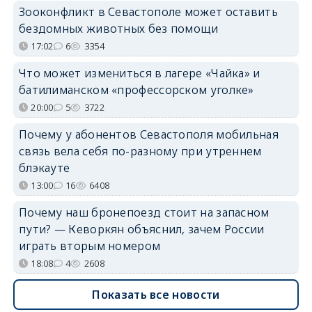
Зооконфликт в Севастополе может оставить
бездомных животных без помощи
17:02
6
3354
Что может измениться в лагере «Чайка» и
батилиманском «профессорском уголке»
20:00
5
3722
Почему у абонентов Севастополя мобильная
связь вела себя по-разному при утреннем
блэкауте
13:00
16
6408
Почему наш бронепоезд стоит на запасном
пути? — Кеворкян объяснил, зачем России
играть вторым номером
18:08
4
2608
Показать все новости