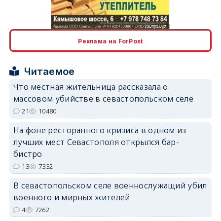
erid: 2SDnjcLUypt
Реклама на ForPost
Читаемое
erid: 2SDnjcrDNw6
Что местная жительница рассказала о
массовом убийстве в севастопольском селе
21
10480
На фоне ресторанного кризиса в одном из
лучших мест Севастополя открылся бар-
бистро
erid: 2SDnjdPjgYS
13
7332
В севастопольском селе военнослужащий убил
военного и мирных жителей
4
7262