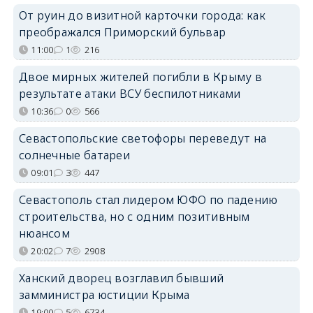
От руин до визитной карточки города: как
преображался Приморский бульвар
11:00
1
216
Двое мирных жителей погибли в Крыму в
результате атаки ВСУ беспилотниками
10:36
0
566
Севастопольские светофоры переведут на
солнечные батареи
09:01
3
447
Севастополь стал лидером ЮФО по падению
строительства, но с одним позитивным
нюансом
20:02
7
2908
Ханский дворец возглавил бывший
замминистра юстиции Крыма
19:00
5
6734