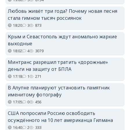
Любовь живёт три года? Почему новая песня
стала гимном тысяч россиянок
18:20
3
873
Крым и Севастополь ждут аномально жаркие
выходные
18:02
4
3079
Минтранс разрешил тратить «дорожные»
деньги на защиту от БПЛА
17:18
1
271
В Алупке планируют установить памятник
именитому фотографу
17:05
0
456
США попросили Россию освободить
осуждённого на 10 лет американца Гилмана
16:40
2
333