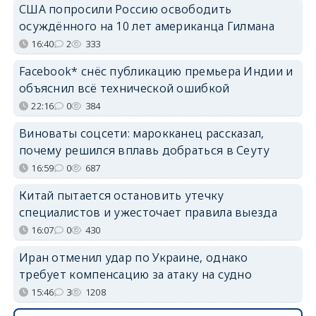
США попросили Россию освободить
осуждённого на 10 лет американца Гилмана
16:40
2
333
Facebook* снёс публикацию премьера Индии и
объяснил всё технической ошибкой
22:16
0
384
Виноваты соцсети: марокканец рассказал,
почему решился вплавь добраться в Сеуту
16:59
0
687
Китай пытается остановить утечку
специалистов и ужесточает правила выезда
16:07
0
430
Иран отменил удар по Украине, однако
требует компенсацию за атаку на судно
15:46
3
1208