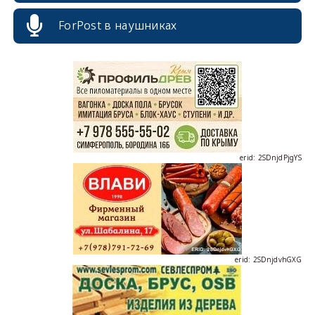
ForPost в наушниках
erid: 2SDnjcrDNw6
erid: 2SDnjdPjgYS
erid: 2SDnjdvhGXG