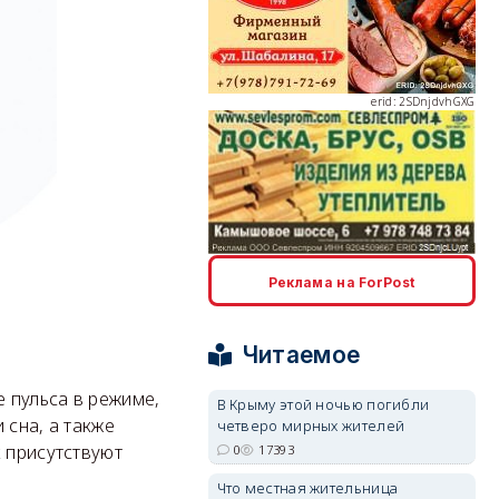
erid: 2SDnjdvhGXG
erid: 2SDnjcLUypt
Реклама на ForPost
Читаемое
 пульса в режиме,
В Крыму этой ночью погибли
 сна, а также
четверо мирных жителей
erid: 2SDnjcrDNw6
 присутствуют
0
17393
Что местная жительница