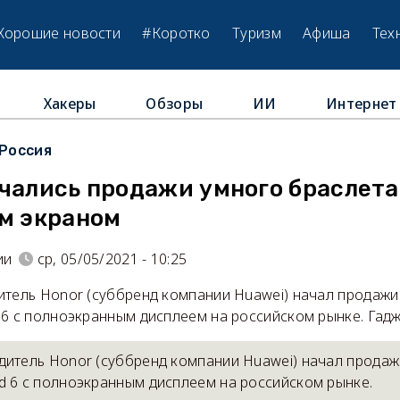
Хорошие новости
#Коротко
Туризм
Афиша
Тех
Хакеры
Обзоры
ИИ
Интернет
Россия
чались продажи умного браслета
ым экраном
ии
ср, 05/05/2021 - 10:25
итель Honor (суббренд компании Huawei) начал продажи
 6 с полноэкранным дисплеем на российском рынке. Гад
дитель Honor (суббренд компании Huawei) начал продаж
d 6 с полноэкранным дисплеем на российском рынке.