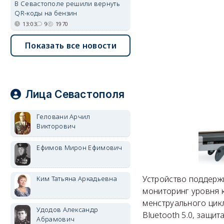
В Севастополе решили вернуть
QR-коды на бензин
13:03
9
1970
Показать все новости
Лица Севастополя
Геловани Арчил
Викторович
Ефимов Мирон Ефимович
Устройство поддерж
Ким Татьяна Аркадьевна
мониторинг уровня к
менструального цикл
Удодов Александр
Bluetooth 5.0, защи
Абрамович