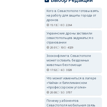
Выбор Редакции
Кого в Севастополе готовы взять
на работу для защиты города от
дронов
15:13
0
2264
Украинские дроны заставили
севастопольцев задуматься о
страховании
20:01
10
4329
Зооконфликт в Севастополе
может оставить бездомных
животных без помощи
17:02
6
3328
Что может измениться в лагере
«Чайка» и батилиманском
«профессорском уголке»
20:00
5
3707
Почему у абонентов
Севастополя мобильная связь