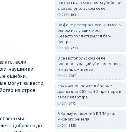
рассказала о массовом убийстве
в севастопольском селе
21
10319
erid: 2SDnjdPjgYS
На фоне ресторанного кризиса в
одном из лучших мест
Севастополя открылся бар-
бистро
13
7288
В севастопольском селе
елать, если
военнослужащий убил военного
erid: 2SDnjdvhGXG
кли наушники:
и мирных жителей
ые ошибки,
4
7207
ые могут вывести
Крымчанин печатал боевые
йство из строя
дроны для СБУ на 3D-принтере в
своей квартире
2
6472
В Крыму вражеский БПЛА убил
сственный
мирного жителя
лект добрался до
0
6135