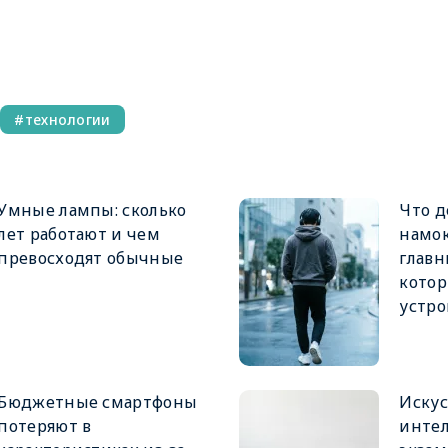
технологии
Умные лампы: сколько
Что д
лет работают и чем
намо
превосходят обычные
главн
котор
устро
Бюджетные смартфоны
Иску
потеряют в
интел