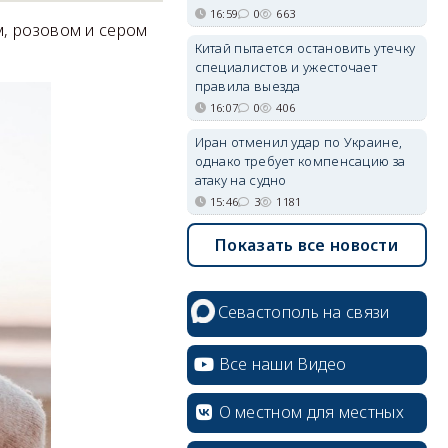
16:59
0
663
, розовом и сером
Китай пытается остановить утечку
специалистов и ужесточает
правила выезда
16:07
0
406
Иран отменил удар по Украине,
однако требует компенсацию за
атаку на судно
15:46
3
1181
Показать все новости
Севастополь на связи
Все наши Видео
О местном для местных