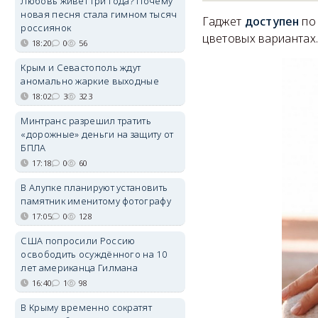
Любовь живёт три года? Почему
новая песня стала гимном тысяч
Гаджет
доступен
по 
россиянок
цветовых вариантах
18:20
0
56
Крым и Севастополь ждут
аномально жаркие выходные
18:02
3
323
Минтранс разрешил тратить
«дорожные» деньги на защиту от
БПЛА
17:18
0
60
В Алупке планируют установить
памятник именитому фотографу
17:05
0
128
США попросили Россию
освободить осуждённого на 10
лет американца Гилмана
16:40
1
98
В Крыму временно сократят