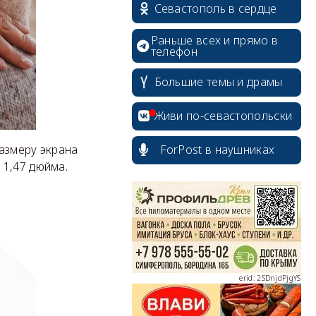
Севастополь в сердце
Раньше всех и прямо в
телефон
Большие темы и драмы
Живи по-севастопольски
ForPost в наушниках
азмеру экрана
 1,47 дюйма.
erid: 2SDnjcrDNw6
erid: 2SDnjdPjgYS