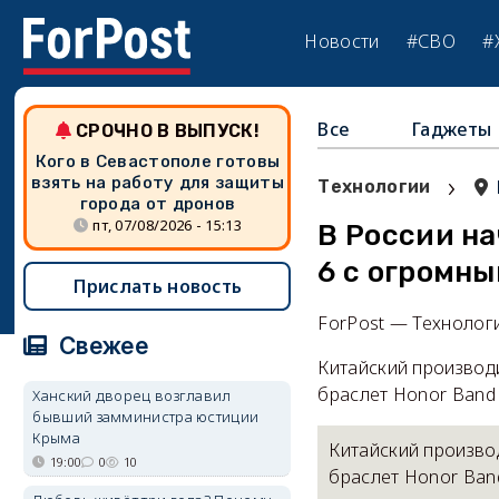
Новости
#СВО
#
Все
Гаджеты
СРОЧНО В ВЫПУСК!
Кого в Севастополе готовы
›
взять на работу для защиты
Технологии
города от дронов
пт, 07/08/2026 - 15:13
В России на
6 с огромн
Прислать новость
ForPost — Технолог
Свежее
Китайский производ
браслет Honor Band
Ханский дворец возглавил
бывший замминистра юстиции
Крыма
Китайский произво
19:00
0
10
браслет Honor Ban