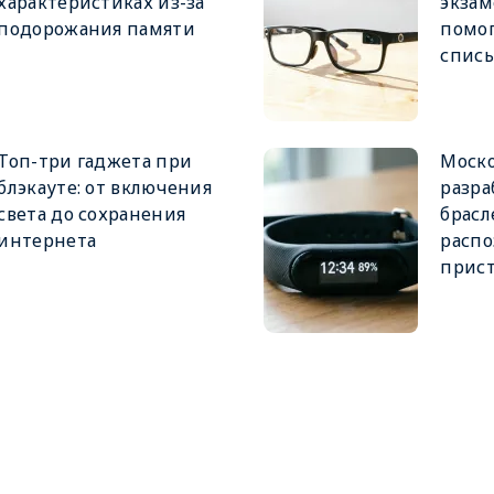
характеристиках из-за
экзам
подорожания памяти
помог
спис
Топ-три гаджета при
Моск
блэкауте: от включения
разра
света до сохранения
брасл
интернета
распо
прис