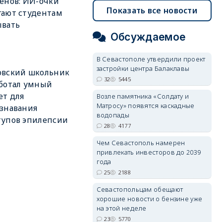
енов: ИИ-очки
Показать все новости
ают студентам
ывать
Обсуждаемое
В Севастополе утвердили проект
застройки центра Балаклавы
овский школьник
32
5445
ботал умный
ет для
Возле памятника «Солдату и
Матросу» появятся каскадные
знавания
водопады
тупов эпилепсии
28
4177
Чем Севастополь намерен
привлекать инвесторов до 2039
года
25
2188
Севастопольцам обещают
хорошие новости о бензине уже
на этой неделе
23
5770