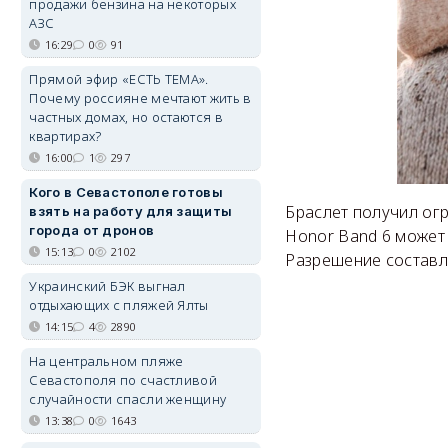
продажи бензина на некоторых
АЗС
16:29
0
91
Прямой эфир «ЕСТЬ ТЕМА».
Почему россияне мечтают жить в
частных домах, но остаются в
квартирах?
16:00
1
297
Кого в Севастополе готовы
Браслет получил ог
взять на работу для защиты
города от дронов
Honor Band 6 может
15:13
0
2102
Разрешение составля
Украинский БЭК выгнал
отдыхающих с пляжей Ялты
14:15
4
2890
На центральном пляже
Севастополя по счастливой
случайности спасли женщину
13:38
0
1643