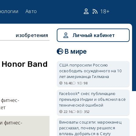
18+
нологии
Авто
изобретения
Личный кабинет
В мире
 Honor Band
США попросили Россию
освободить осуждённого на 10
лет американца Гилмана
16:40
1
98
Facebook* снёс публикацию
премьера Индии и объяснил всё
 фитнес-
технической ошибкой
жет
22:16
0
352
Виноваты соцсети: марокканец
и фитнес-
рассказал, почему решился
вплавь добраться в Сеуту