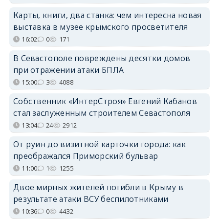
Карты, книги, два станка: чем интересна новая
выставка в музее крымского просветителя
16:02
0
171
В Севастополе повреждены десятки домов
при отражении атаки БПЛА
15:00
3
4088
Собственник «ИнтерСтроя» Евгений Кабанов
стал заслуженным строителем Севастополя
13:04
24
2912
От руин до визитной карточки города: как
преображался Приморский бульвар
11:00
1
1255
Двое мирных жителей погибли в Крыму в
результате атаки ВСУ беспилотниками
10:36
0
4432