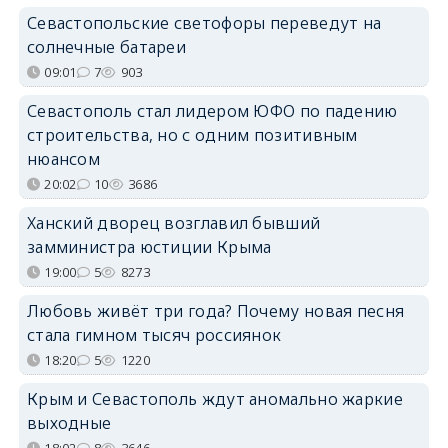
Севастопольские светофоры переведут на
солнечные батареи
09:01
7
903
Севастополь стал лидером ЮФО по падению
строительства, но с одним позитивным
нюансом
20:02
10
3686
Ханский дворец возглавил бывший
замминистра юстиции Крыма
19:00
5
8273
Любовь живёт три года? Почему новая песня
стала гимном тысяч россиянок
18:20
5
1220
Крым и Севастополь ждут аномально жаркие
выходные