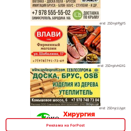
erid: 2SDnjdPjgYS
erid: 2SDnjdvhGXG
erid: 2SDnjcLUypt
Реклама на ForPost