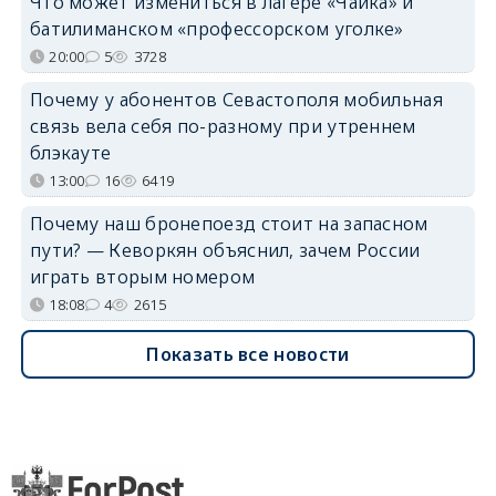
Что может измениться в лагере «Чайка» и
батилиманском «профессорском уголке»
20:00
5
3728
Почему у абонентов Севастополя мобильная
связь вела себя по-разному при утреннем
блэкауте
13:00
16
6419
Почему наш бронепоезд стоит на запасном
пути? — Кеворкян объяснил, зачем России
играть вторым номером
18:08
4
2615
Показать все новости