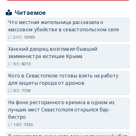
erid: 2SDnjcrDNw6
Читаемое
Что местная жительница рассказала о
массовом убийстве в севастопольском селе
21
10593
Ханский дворец возглавил бывший
erid: 2SDnjdPjgYS
замминистра юстиции Крыма
5
8273
Кого в Севастополе готовы взять на работу
для защиты города от дронов
0
7739
erid: 2SDnjdvhGXG
На фоне ресторанного кризиса в одном из
лучших мест Севастополя открылся бар-
бистро
13
7353