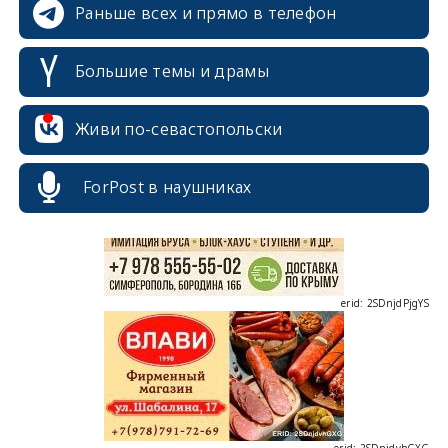
Раньше всех и прямо в телефон
Большие темы и драмы
erid: 2SDnjcrDNw6
Живи по-севастопольски
ForPost в наушниках
erid: 2SDnjdPjgYS
erid: 2SDnjdvhGXG