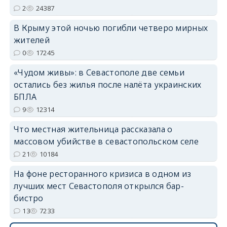
2
24387
В Крыму этой ночью погибли четверо мирных
жителей
erid: 2SDnjdvhGXG
0
17245
«Чудом живы»: в Севастополе две семьи
остались без жилья после налёта украинских
БПЛА
9
12314
Что местная жительница рассказала о
массовом убийстве в севастопольском селе
21
10184
На фоне ресторанного кризиса в одном из
лучших мест Севастополя открылся бар-
бистро
13
7233