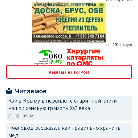
erid: 2SDnjcLUypt
Реклама на ForPost
erid: 2SDnjcrDNw6
Читаемое
Как в Крыму в переплёте старинной книги
нашли ханскую грамоту XVI века
1
36932
erid: 2SDnjdPjgYS
Пчеловод рассказал, как правильно хранить
мёд