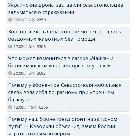
Украинские дроны заставили севастопольцев
задуматься о страховании
20:01
2
2250
Зооконфликт в Севастополе может оставить
бездомных животных без помощи
17:02
6
3303
Что может измениться в лагере «Чайка» и
батилиманском «профессорском уголке»
20:00
5
3692
Почему у абонентов Севастополя мобильная
связь вела себя по-разному при утреннем
блэкауте
13:00
16
6366
Почему наш бронепоезд стоит на запасном
пути? — Кеворкян объяснил, зачем России
играть вторым номером