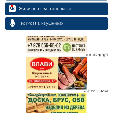
erid: 2SDnjcrDNw6
Живи по-севастопольски
ForPost в наушниках
erid: 2SDnjdPjgYS
erid: 2SDnjdvhGXG