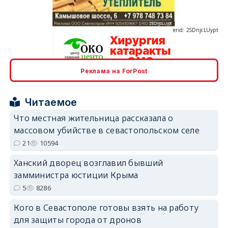
erid: 2SDnjcLUypt
Реклама на ForPost
erid: 2SDnjcrDNw6
Читаемое
Что местная жительница рассказала о
массовом убийстве в севастопольском селе
21
10594
erid: 2SDnjdPjgYS
Ханский дворец возглавил бывший
замминистра юстиции Крыма
5
8286
Кого в Севастополе готовы взять на работу
для защиты города от дронов
erid: 2SDnjdvhGXG