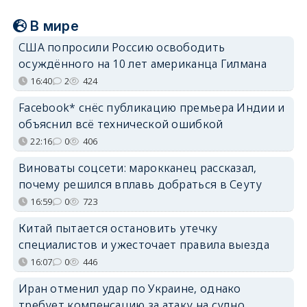
В мире
США попросили Россию освободить
осуждённого на 10 лет американца Гилмана
16:40
2
424
Facebook* снёс публикацию премьера Индии и
объяснил всё технической ошибкой
22:16
0
406
Виноваты соцсети: марокканец рассказал,
почему решился вплавь добраться в Сеуту
16:59
0
723
Китай пытается остановить утечку
специалистов и ужесточает правила выезда
16:07
0
446
Иран отменил удар по Украине, однако
требует компенсацию за атаку на судно