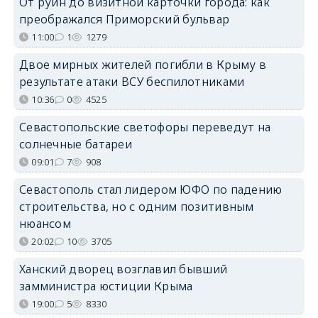
От руин до визитной карточки города: как
преображался Приморский бульвар
11:00
1
1279
Двое мирных жителей погибли в Крыму в
результате атаки ВСУ беспилотниками
10:36
0
4525
Севастопольские светофоры переведут на
солнечные батареи
09:01
7
908
Севастополь стал лидером ЮФО по падению
строительства, но с одним позитивным
нюансом
20:02
10
3705
Ханский дворец возглавил бывший
замминистра юстиции Крыма
19:00
5
8330