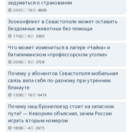
задуматься о страховании
20:01
10
4808
Зооконфликт в Севастополе может оставить
бездомных животных без помощи
17:02
6
3360
Что может измениться в лагере «Чайка» и
батилиманском «профессорском уголке»
20:00
5
3728
Почему у абонентов Севастополя мобильная
связь вела себя по-разному при утреннем
блэкауте
13:00
16
6419
Почему наш бронепоезд стоит на запасном
пути? — Кеворкян объяснил, зачем России
играть вторым номером
18:08
4
2615