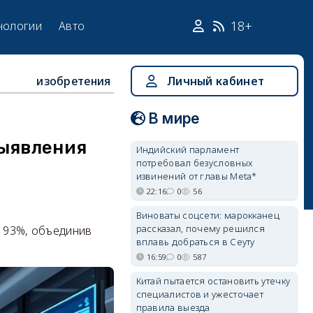
18+
нологии
Авто
изобретения
Личный кабинет
В мире
выявления
Индийский парламент
потребовал безусловных
извинений от главы Meta*
22:16
0
56
Виноваты соцсети: марокканец
рассказал, почему решился
ю 93%, объединив
вплавь добраться в Сеуту
16:59
0
587
Китай пытается остановить утечку
специалистов и ужесточает
правила выезда