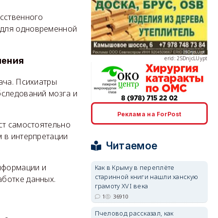
усственного
 для одновременной
erid: 2SDnjcLUypt
чения
ача. Психиатры
бследований мозга и
erid: 2SDnjcrDNw6
Реклама на ForPost
ст самостоятельно
м в интерпретации
Читаемое
нформации и
Как в Крыму в переплёте
старинной книги нашли ханскую
аботке данных.
erid: 2SDnjdPjgYS
грамоту XVI века
1
36910
Пчеловод рассказал, как