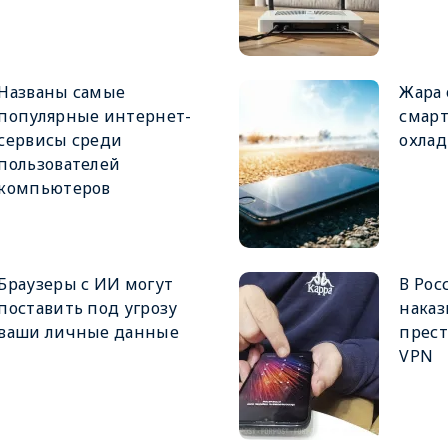
Названы самые
Жара 
популярные интернет-
смарт
сервисы среди
охлад
пользователей
компьютеров
Браузеры с ИИ могут
В Рос
поставить под угрозу
наказ
ваши личные данные
прест
VPN