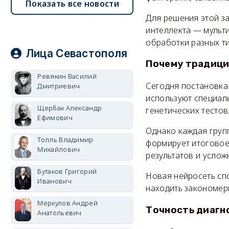
Показать все новости
Для решения этой з
интеллекта — мульт
обработки разных т
Лица Севастополя
Почему традици
Ревякин Василий
Сегодня постановка
Дмитриевич
используют специал
Щербак Александр
генетических тестов
Ефимович
Однако каждая груп
Толль Владимир
формирует итоговое
Михайлович
результатов и услож
Бутаков Григорий
Новая нейросеть сп
Иванович
находить закономер
Меркулов Андрей
Точность диагн
Анатольевич