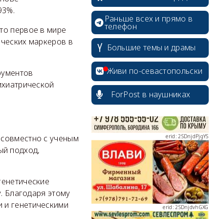
93%.
Раньше всех и прямо в
телефон
то первое в мире
ических маркеров в
Большие темы и драмы
erid: 2SDnjcrDNw6
Живи по-севастопольски
рументов
ихиатрической
ForPost в наушниках
erid: 2SDnjdPjgYS
 совместно с ученым
ый подход,
генетические
erid: 2SDnjdvhGXG
у. Благодаря этому
 и генетическими