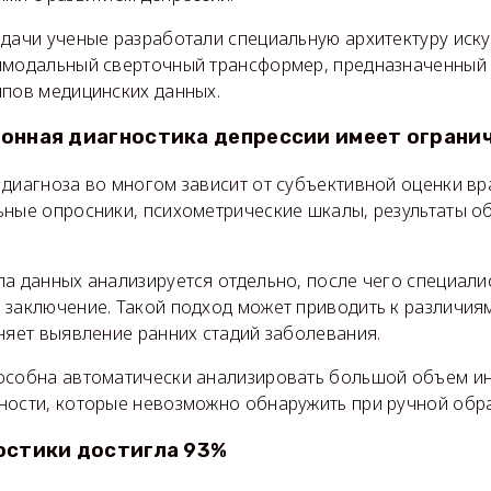
адачи ученые разработали специальную архитектуру иск
имодальный сверточный трансформер, предназначенный
ипов медицинских данных.
онная диагностика депрессии имеет ограни
 диагноза во многом зависит от субъективной оценки вр
ьные опросники, психометрические шкалы, результаты о
.
па данных анализируется отдельно, после чего специали
 заключение. Такой подход может приводить к различия
няет выявление ранних стадий заболевания.
особна автоматически анализировать большой объем и
ности, которые невозможно обнаружить при ручной обр
остики достигла 93%