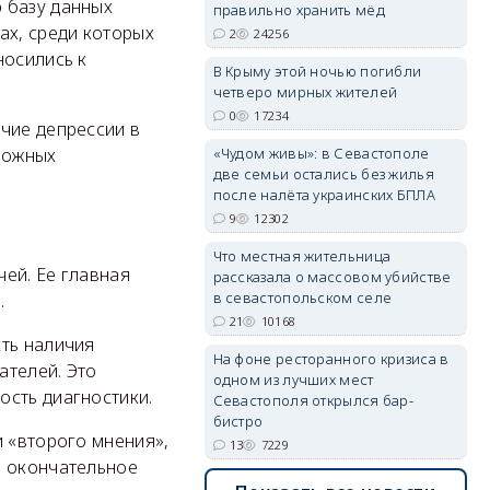
 базу данных
правильно хранить мёд
ах, среди которых
2
24256
носились к
В Крыму этой ночью погибли
erid: 2SDnjdvhGXG
четверо мирных жителей
0
17234
чие депрессии в
ложных
«Чудом живы»: в Севастополе
две семьи остались без жилья
после налёта украинских БПЛА
9
12302
Что местная жительница
ей. Ее главная
рассказала о массовом убийстве
в севастопольском селе
.
21
10168
сть наличия
На фоне ресторанного кризиса в
ателей. Это
одном из лучших мест
ость диагностики.
Севастополя открылся бар-
бистро
и «второго мнения»,
13
7229
а окончательное