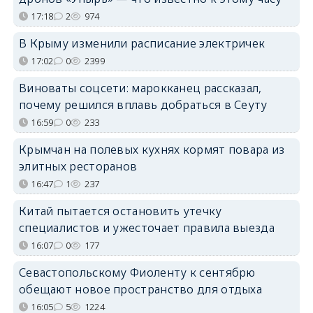
17:18
2
974
В Крыму изменили расписание электричек
17:02
0
2399
Виноваты соцсети: марокканец рассказал,
почему решился вплавь добраться в Сеуту
16:59
0
233
Крымчан на полевых кухнях кормят повара из
элитных ресторанов
16:47
1
237
Китай пытается остановить утечку
специалистов и ужесточает правила выезда
16:07
0
177
Севастопольскому Фиоленту к сентябрю
обещают новое пространство для отдыха
16:05
5
1224