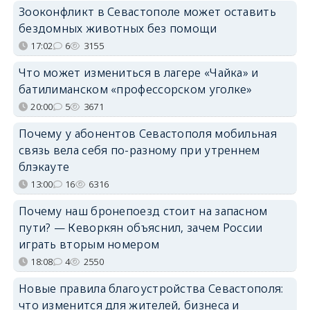
Зооконфликт в Севастополе может оставить
бездомных животных без помощи
17:02
6
3155
Что может измениться в лагере «Чайка» и
батилиманском «профессорском уголке»
20:00
5
3671
Почему у абонентов Севастополя мобильная
связь вела себя по-разному при утреннем
блэкауте
13:00
16
6316
Почему наш бронепоезд стоит на запасном
пути? — Кеворкян объяснил, зачем России
играть вторым номером
18:08
4
2550
Новые правила благоустройства Севастополя:
что изменится для жителей, бизнеса и