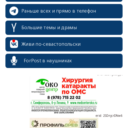
Раньше всех и прямо в телефон
Большие темы и драмы
erid: 2SDnjdvhGXG
Живи по-севастопольски
ForPost в наушниках
erid: 2SDnjcLUypt
erid: 2SDnjcrDNw6