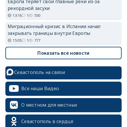
Европа теряет свои главные реки из-за
рекордной засухи
13:16
1
550
Миграционный кризис в Испании начал
закрывать границы внутри Европы
15:05
1
777
Показать все новости
Севастополь на связи
erid: 2SDnjcrDNw6
Все наши Видео
О местном для местных
erid: 2SDnjdPjgYS
Севастополь в сердце