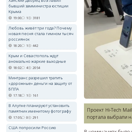
Ханский дворец возглавил
бывший замминистра юстиции
Крыма
19:00
1
3181
Любовь живёт три года? Почему
новая песня стала гимном тысяч
россиянок
18:20
1
442
Крым и Севастополь ждут
аномально жаркие выходные
18:02
4
2054
Минтранс разрешил тратить
«дорожные» деньги на защиту от
БПЛА
17:18
1
161
В Алупке планируют установить
Проект Hi-Tech Mai
памятник именитому фотографу
портала выбрали н
17:05
0
291
США попросили Россию
В номинациях было п