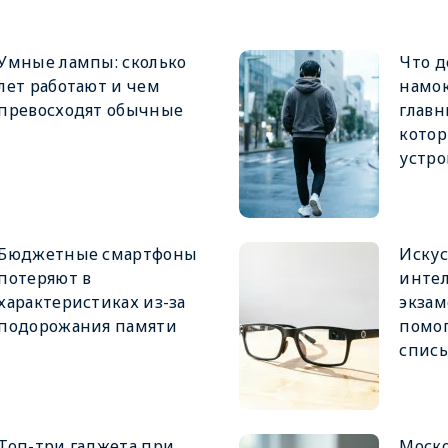
Умные лампы: сколько
Что д
лет работают и чем
намо
превосходят обычные
главн
котор
устро
Бюджетные смартфоны
Иску
потеряют в
интел
характеристиках из-за
экзам
подорожания памяти
помог
спис
Топ-три гаджета при
Моск