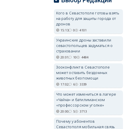
Выбор Редакции
Кого в Севастополе готовы взять
на работу для защиты города от
дронов
15:13
0
4101
Украинские дроны заставили
севастопольцев задуматься о
страховании
20:01
10
4484
Зооконфликт в Севастополе
может оставить бездомных
животных без помощи
17:02
6
3339
Что может измениться в лагере
«Чайка» и батилиманском
«профессорском уголке»
20:00
5
3713
Почему у абонентов
Севастополя мобильная связь