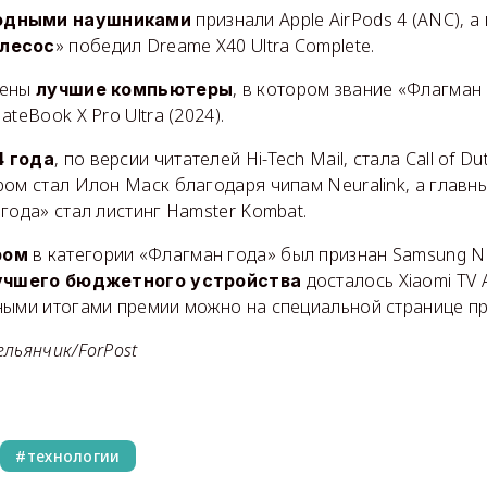
признали Apple AirPods 4 (ANC), а
одными наушниками
» победил Dreame X40 Ultra Complete.
лесос
лены
, в котором звание «Флагман
лучшие компьютеры
teBook X Pro Ultra (2024).
, по версии читателей Hi-Tech Mail, стала Call of Dut
4 года
ром стал Илон Маск благодаря чипам Neuralink, а глав
года» стал листинг Hamster Kombat.
в категории «Флагман года» был признан Samsung 
ром
досталось Xiaomi TV 
учшего бюджетного устройства
ыми итогами премии можно на специальной странице прое
льянчик/ForPost
технологии