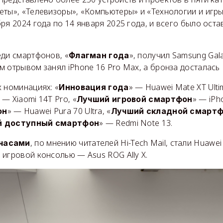
еты», «Телевизоры», «Компьютеры» и «Технологии и игр
ря 2024 года по 14 января 2025 года, и всего было оста
еди смартфонов, «
», получил Samsung Gala
Флагман года
 отрывом занял iPhone 16 Pro Max, а бронза досталась H
 номинациях: «
» — Huawei Mate XT Ult
Инновация года
— Xiaomi 14T Pro, «
» — iPh
Лучший игровой смартфон
» — Huawei Pura 70 Ultra, «
он
Лучший складной смарт
» — Redmi Note 13.
й доступный смартфон
, по мнению читателей Hi-Tech Mail, стали Huawei
часами
игровой консолью — Asus ROG Ally X.