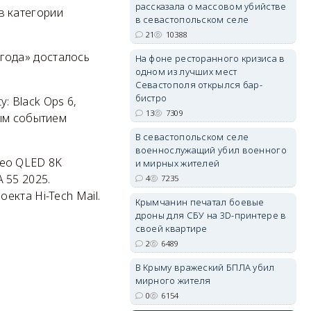
рассказала о массовом убийстве
 в категории
в севастопольском селе
21
10388
 года» досталось
На фоне ресторанного кризиса в
одном из лучших мест
erid: 2SDnjdvhGXG
Севастополя открылся бар-
бистро
y: Black Ops 6,
13
7309
ным событием
В севастопольском селе
военнослужащий убил военного
Neo QLED 8K
и мирных жителей
A 55 2025.
4
7235
кта Hi-Tech Mail.
Крымчанин печатал боевые
дроны для СБУ на 3D-принтере в
своей квартире
2
6489
В Крыму вражеский БПЛА убил
мирного жителя
0
6154