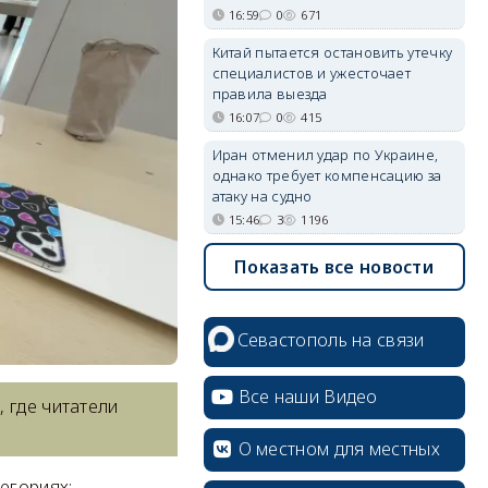
16:59
0
671
Китай пытается остановить утечку
специалистов и ужесточает
правила выезда
16:07
0
415
Иран отменил удар по Украине,
однако требует компенсацию за
атаку на судно
15:46
3
1196
Показать все новости
Севастополь на связи
Все наши Видео
 где читатели
О местном для местных
егориях: