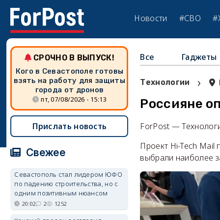
Новости
#СВО
#
Все
Гаджеты
СРОЧНО В ВЫПУСК!
Кого в Севастополе готовы
›
взять на работу для защиты
Технологии
города от дронов
пт, 07/08/2026 - 15:13
Россияне о
Прислать новость
ForPost — Технолог
Проект Hi-Tech Mail
Свежее
выбрали наиболее з
Севастополь стал лидером ЮФО
по падению строительства, но с
одним позитивным нюансом
20:02
2
1252