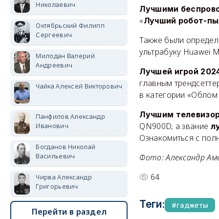
Николаевич
Лучшими беспров
«
Лучший робот-пы
Октябрьский Филипп
Сергеевич
Также были опреде
ультрабуку Huawei Ma
Милодан Валерий
Андреевич
Лучшей игрой 202
главным трендсетте
Чайка Алексей Викторович
в категории «Облом 
Лучшим телевизо
Панфилов Александр
QN900D, а звание
Иванович
л
Ознакомиться с полн
Богданов Николай
Васильевич
Фото: Александр Аме
64
Чирва Александр
Григорьевич
Теги:
гаджеты
Перейти в раздел