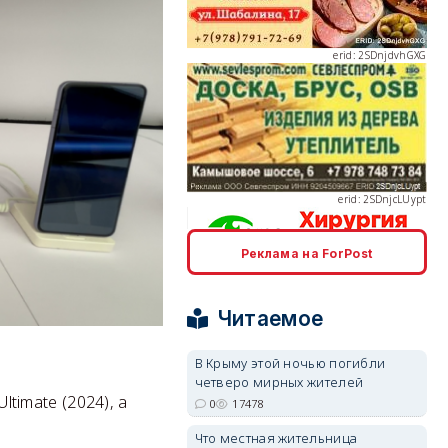
erid: 2SDnjcLUypt
Реклама на ForPost
erid: 2SDnjcrDNw6
Читаемое
В Крыму этой ночью погибли
четверо мирных жителей
timate (2024), а
0
17478
erid: 2SDnjdPjgYS
Что местная жительница