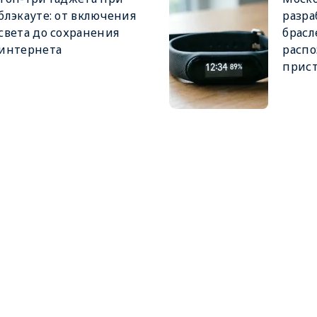
блэкауте: от включения
разра
света до сохранения
брасл
интернета
распо
прис