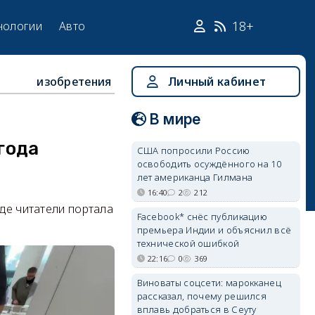
18+
нологии
Авто
изобретения
Личный кабинет
В мире
года
США попросили Россию
освободить осуждённого на 10
лет американца Гилмана
16:40
2
212
где читатели портала
Facebook* снёс публикацию
премьера Индии и объяснил всё
технической ошибкой
22:16
0
369
Виноваты соцсети: марокканец
рассказал, почему решился
вплавь добраться в Сеуту