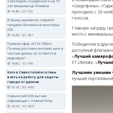
освободить осуждённого на 10
«Смартфоны», «Гадж
лет американца Гилмана
проходило с 26 нояб
16:40
2
212
голосов.
В Крыму временно сократят
продажи бензина на некоторых
Главную награду ср
АЗС
место с минимальным
16:29
0
207
Прямой эфир «ЕСТЬ ТЕМА».
Победители в других
Почему россияне мечтают жить в
доступный флагман» 
частных домах, но остаются в
«
Лучший камероф
квартирах?
XT Ultimate, «
Лучши
16:00
1
479
Лучшими умными 
Кого в Севастополе готовы
взять на работу для защиты
лучшей портативной 
города от дронов
15:13
0
4101
Украинский БЭК выгнал
отдыхающих с пляжей Ялты
14:15
5
4257