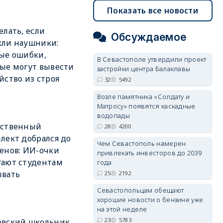
Показать все новости
елать, если
Обсуждаемое
кли наушники:
ые ошибки,
В Севастополе утвердили проект
ые могут вывести
застройки центра Балаклавы
йство из строя
32
5492
Возле памятника «Солдату и
Матросу» появятся каскадные
водопады
сственный
28
4200
лект добрался до
Чем Севастополь намерен
енов: ИИ-очки
привлекать инвесторов до 2039
ают студентам
года
ывать
25
2192
Севастопольцам обещают
хорошие новости о бензине уже
на этой неделе
23
5783
овский школьник