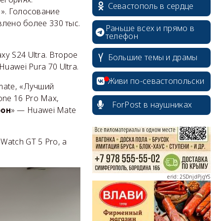
Севастополь в сердце
ы». Голосование
влено более 330 тыс.
Раньше всех и прямо в
телефон
xy S24 Ultra. Второе
Большие темы и драмы
uawei Pura 70 Ultra.
erid: 2SDnjcrDNw6
Живи по-севастопольски
imate, «Лучший
one 16 Pro Max,
ForPost в наушниках
» — Huawei Mate
фон
erid: 2SDnjdPjgYS
 Watch GT 5 Pro, а
erid: 2SDnjdvhGXG