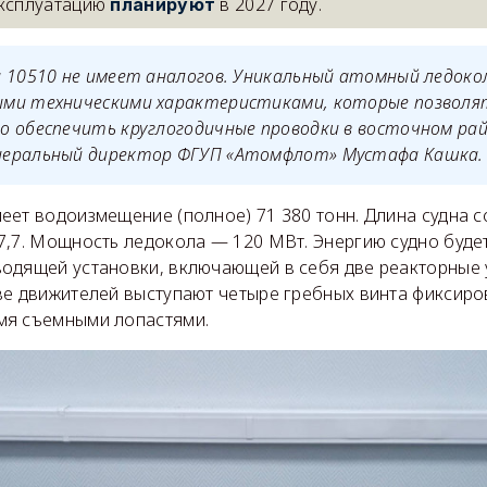
эксплуатацию
в 2027 году.
планируют
а 10510 не имеет аналогов. Уникальный атомный ледок
ми техническими характеристиками, которые позволя
 обеспечить круглогодичные проводки в восточном рай
еральный директор ФГУП «Атомфлот» Мустафа Кашка.
ет водоизмещение (полное) 71 380 тонн. Длина судна с
7,7. Мощность ледокола — 120 МВт. Энергию судно будет
одящей установки, включающей в себя две реакторные 
ве движителей выступают четыре гребных винта фиксиро
мя съемными лопастями.