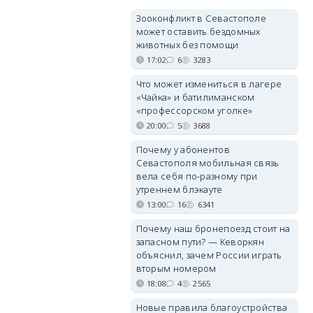
Зооконфликт в Севастополе
может оставить бездомных
животных без помощи
17:02
6
3283
Что может измениться в лагере
«Чайка» и батилиманском
«профессорском уголке»
20:00
5
3688
Почему у абонентов
Севастополя мобильная связь
вела себя по-разному при
утреннем блэкауте
13:00
16
6341
Почему наш бронепоезд стоит на
запасном пути? — Кеворкян
объяснил, зачем России играть
вторым номером
18:08
4
2565
Новые правила благоустройства