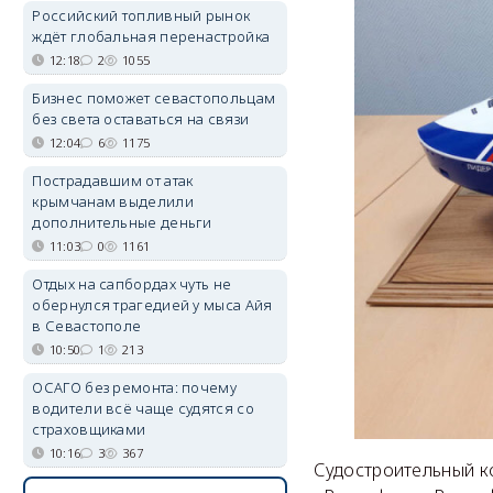
Российский топливный рынок
ждёт глобальная перенастройка
12:18
2
1055
Бизнес поможет севастопольцам
без света оставаться на связи
12:04
6
1175
Пострадавшим от атак
крымчанам выделили
дополнительные деньги
11:03
0
1161
Отдых на сапбордах чуть не
обернулся трагедией у мыса Айя
в Севастополе
10:50
1
213
ОСАГО без ремонта: почему
водители всё чаще судятся со
страховщиками
10:16
3
367
Судостроительный к