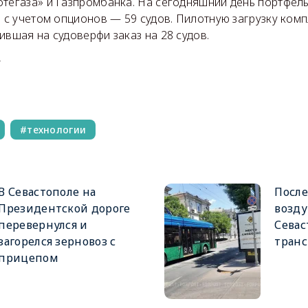
фтегаза» и Газпромбанка. На сегодняшний день портфел
, с учетом опционов — 59 судов. Пилотную загрузку ком
ившая на судоверфи заказ на 28 судов.
a
технологии
В Севастополе на
После
Президентской дороге
возду
перевернулся и
Севас
загорелся зерновоз с
тран
прицепом