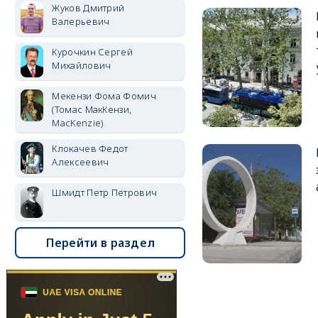
Жуков Дмитрий
Валерьевич
Курочкин Сергей
Михайлович
Мекензи Фома Фомич
(Томас МакКензи,
MacKenzie)
Клокачев Федот
Алексеевич
Шмидт Петр Петрович
Перейти в раздел