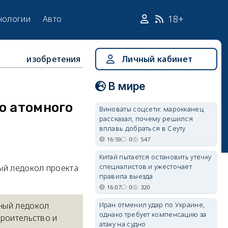
18+
нологии
Авто
изобретения
Личный кабинет
В мире
о атомного
Виноваты соцсети: марокканец
рассказал, почему решился
вплавь добраться в Сеуту
16:59
0
547
Китай пытается остановить утечку
специалистов и ужесточает
ый ледокол проекта
правила выезда
16:07
0
320
Иран отменил удар по Украине,
мный ледокол
однако требует компенсацию за
троительство и
атаку на судно