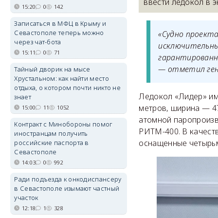
ввести ледокол в 
15:20
0
142
Записаться в МФЦ в Крыму и
Севастополе теперь можно
«Судно проект
через чат-бота
исключительны
15:11
0
71
гарантированно
— отметил ген
Тайный дворик на мысе
Хрустальном: как найти место
отдыха, о котором почти никто не
Ледокол «Лидер» име
знает
метров, ширина — 4
15:00
11
1052
атомной паропроизв
Контракт с Минобороны помог
РИТМ-400. В качест
иностранцам получить
оснащенные четырь
российские паспорта в
Севастополе
14:03
0
992
Ради подъезда к онкодиспансеру
в Севастополе изымают частный
участок
12:18
1
328