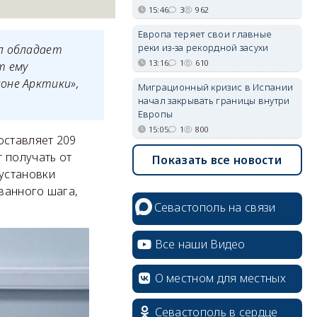
15:46
3
962
Европа теряет свои главные
реки из-за рекордной засухи
ол обладает
13:16
1
610
т ему
оне Арктики»,
Миграционный кризис в Испании
начал закрывать границы внутри
Европы
15:05
1
800
оставляет 209
 получать от
Показать все новости
установки
ванного шага,
Севастополь на связи
Все наши Видео
О местном для местных
Севастополь в сердце