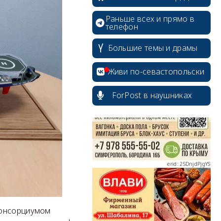
Раньше всех и прямо в
телефон
Большие темы и драмы
erid: 2SDnjcrDNw6
Живи по-севастопольски
ForPost в наушниках
erid: 2SDnjdPjgYS
erid: 2SDnjdvhGXG
консорциумом