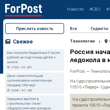
Новости
#СВО
#
Прислать новость
Все
Гаджеты
›
Свежее
Технологии
Россия нач
Как получить бюджетные 5 тысяч
рублей на подготовку детей к
ледокола в 
школе
17:06
0
281
ForPost — Технолог
Двое севастопольцев
организовали нелегальную
На судостроительно
продажу SIM-карт
10510 «Лидер». Суд
16:04
0
330
Задержки зарплат в
На судостроительн
строительстве стали
проекта 10510 «Ли
общероссийским трендом