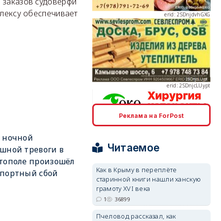
ь заказов судоверфи
плексу обеспечивает
erid: 2SDnjcLUypt
Реклама на ForPost
erid: 2SDnjcrDNw6
 ночной
Читаемое
шной тревоги в
тополе произошёл
Как в Крыму в переплёте
спортный сбой
старинной книги нашли ханскую
грамоту XVI века
erid: 2SDnjdPjgYS
1
36899
Пчеловод рассказал, как