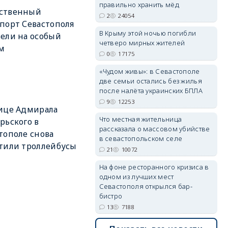
правильно хранить мёд
ственный
2
24054
порт Севастополя
В Крыму этой ночью погибли
ели на особый
четверо мирных жителей
erid: 2SDnjdvhGXG
м
0
17175
«Чудом живы»: в Севастополе
две семьи остались без жилья
после налёта украинских БПЛА
9
12253
ице Адмирала
Что местная жительница
рьского в
рассказала о массовом убийстве
тополе снова
в севастопольском селе
тили троллейбусы
21
10072
На фоне ресторанного кризиса в
одном из лучших мест
Севастополя открылся бар-
бистро
13
7188