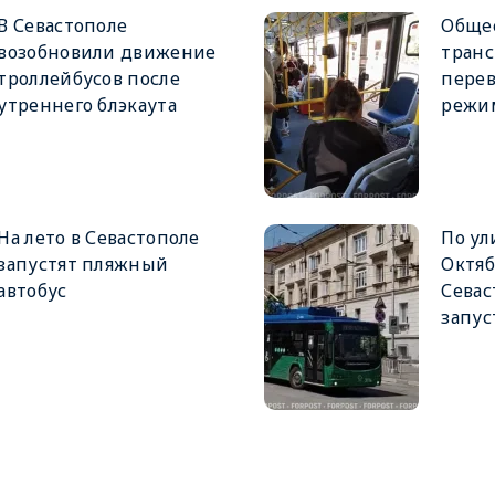
В Севастополе
Обще
возобновили движение
транс
троллейбусов после
перев
утреннего блэкаута
режи
На лето в Севастополе
По ул
запустят пляжный
Октяб
автобус
Севас
запус