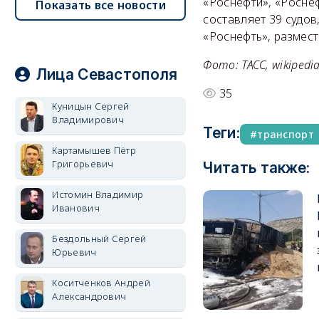
«Роснефти», «Росне
Показать все новости
составляет 39 судов
«Роснефть», размест
Фото: ТАСС, wikipedi
Лица Севастополя
35
Куницын Сергей
Владимирович
Теги:
транспорт
Картамышев Пётр
Григорьевич
Читать также:
Истомин Владимир
Иванович
Бездольный Сергей
Юрьевич
Коситченков Андрей
Александрович